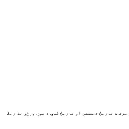
صرف د تاريخ د ستنې او تاريخ کښې د يوې ورځې پۀ رنګ