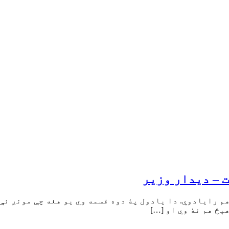
 – ديدار وزير
م رايادوي. دا يادول پۀ دوه قسمه وي يو هغه چې مونږ ئې 
ېڅ هم نۀ وي او […]