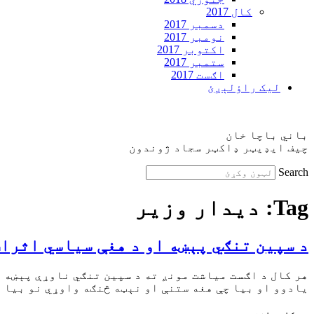
کال 2017
دسمبر 2017
نومبر 2017
اکتوبر 2017
ستمبر 2017
اګست 2017
ليک راؤلېږئ
باني باچا خان
چيف ايډيټر ډاکټر سجاد ژوندون
Search
Tag:
ديدار وزير
د سپين تنګي پېښه او د هغې سياسي اثرات
هر کال د اګست میاشت مونږ ته د سپين تنګي ناوړې پېښه ه
يادوو او بيا چې هغه ستنې او نېټه څنګه واوړي نو بيا ه