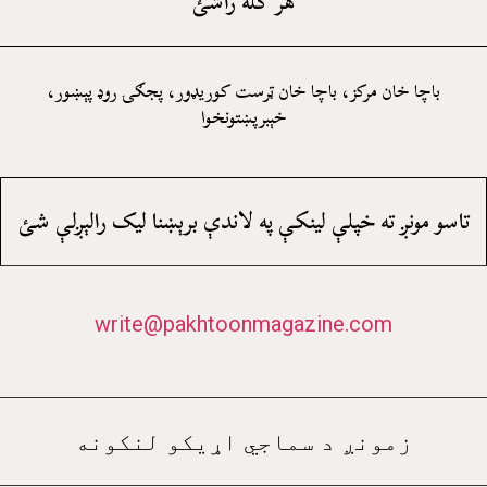
هر کله راشئ
باچا خان مرکز، باچا خان ټرست کوريډور، پجګۍ روډ پېښور،
خېبرپښتونخوا
تاسو مونږ ته خپلې لينکې په لاندې برېښنا ليک رالېږلې شئ
write@pakhtoonmagazine.com
زمونږ د سماجي اړيکو لنکونه