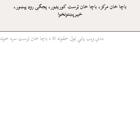
باچا خان مرکز، باچا خان ټرست کوريډور، پجګۍ روډ پېښور،
خېبرپښتونخوا
ددې وېب پاڼې ټول حقونه © د باچا خان ټرسټ سره خوندي د