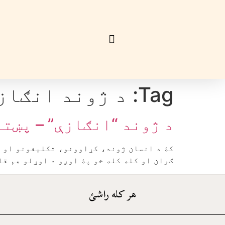
Tag:
د ژوند انګاز
د ژوند “انګازې” – پښتو
کۀ د انسان ژوند، کړاوونو، تکليفونو او م
ګران او کله کله خو پۀ اوږو د اوړلو هم قاب
هر کله راشئ