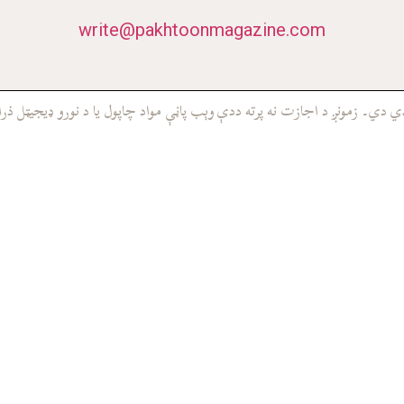
write@pakhtoonmagazine.com
ي۔ زمونږ د اجازت نه پرته ددې وېب پاڼې مواد چاپول يا د نورو ډيجيټل ذرا