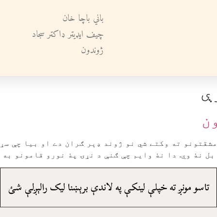
باني باچا خان
چيف ايډيټر ډاکټر سجاد
ژوندون
ې
ن
شقتونو ته وکتے شي نو ژوند ډېر ګران دے او بيا چې سړے
ل نۀ وي. دا نۀ وايم چې ګنې د نړۍ پۀ نورو قامونو به ګ
تاسو مونږ ته خپلې لينکې په لاندې برېښنا ليک رالېږلې شئ