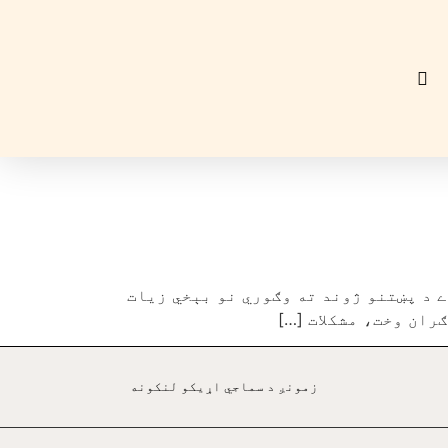
 د پښتنو ژوند ته وګوري نو بېخي زيات
ران وخت، مشکلات […]
زمونږ د سماجي اړيکو لنکونه