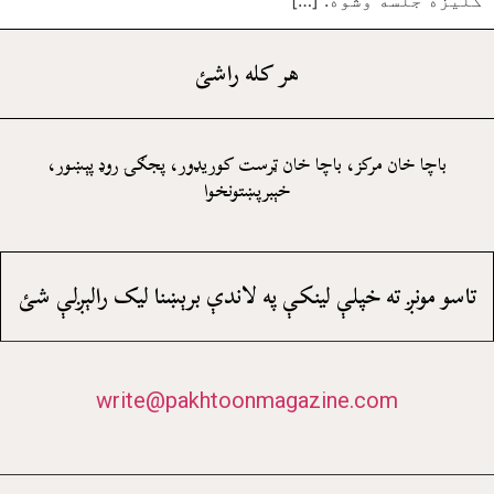
کليزه جلسه وشوه. […]
هر کله راشئ
باچا خان مرکز، باچا خان ټرست کوريډور، پجګۍ روډ پېښور،
خېبرپښتونخوا
تاسو مونږ ته خپلې لينکې په لاندې برېښنا ليک رالېږلې شئ
write@pakhtoonmagazine.com