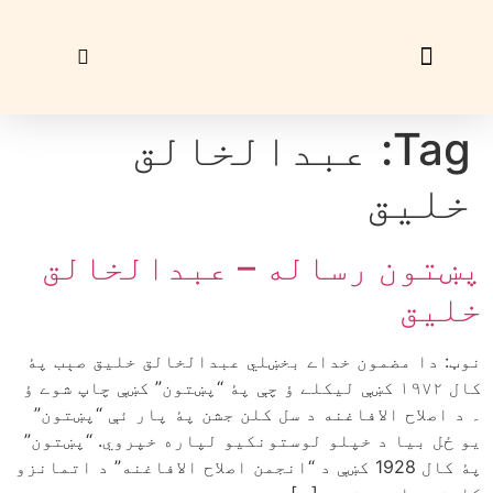
زړې ګڼې
ليک راؤلېږئ
Tag:
عبدالخالق
خليق
پښتون رساله – عبدالخالق
خليق
نوټ: دا مضمون خداے بخښلي عبدالخالق خليق صېب پۀ
کال ۱۹۷۲ کښې ليکلے ؤ چې پۀ “پښتون” کښې چاپ شوے ؤ
۔ د اصلاح الافاغنه د سل کلن جشن پۀ پار ئې “پښتون”
يو ځل بيا د خپلو لوستونکيو لپاره خپروي. “پښتون”
پۀ کال 1928 کښې د “انجمن اصلاح الافاغنه” د اتمانزو