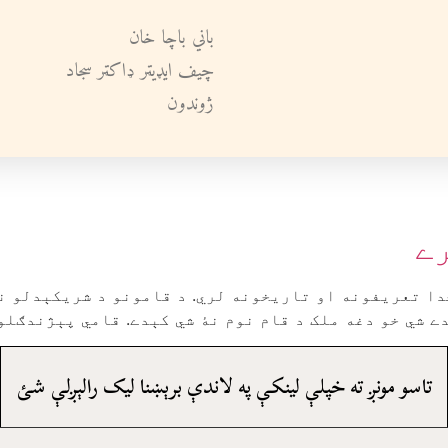
باني باچا خان
چيف ايډيټر ډاکټر سجاد
ژوندون
رے
دا تعريفونه او تاريخونه لري. د قامونو د شريکېدلو ن
ے شي خو دغه ملک د قام نوم نۀ شي کېدے. قامي پېژندګلو
تاسو مونږ ته خپلې لينکې په لاندې برېښنا ليک رالېږلې شئ