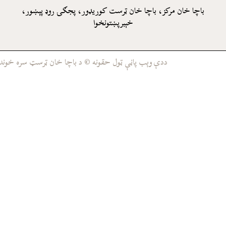
باچا خان مرکز، باچا خان ټرست کوريډور، پجګۍ روډ پېښور،
خېبرپښتونخوا
ددې وېب پاڼې ټول حقونه © د باچا خان ټرسټ سره خوندي د