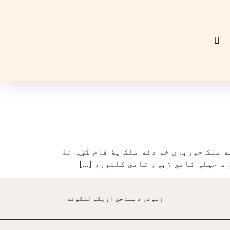
ه ملک جوړېږي خو دغه ملک پۀ قام کښې نۀ
 د خپلې قامي ژبې، قامي کلتور، […]
زمونږ د سماجي اړيکو لنکونه