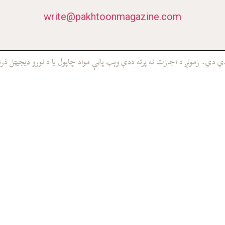
write@pakhtoonmagazine.com
ي۔ زمونږ د اجازت نه پرته ددې وېب پاڼې مواد چاپول يا د نورو ډيجيټل ذرا