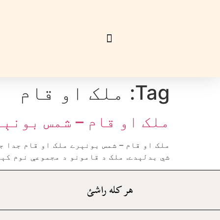
Tag:
ملک او قام
ملک او قام – شمس بونې
ملک او قام – شمس بونېرے ملک او قام جدا ج
شي بدلېدے. ملک د قامونو د مجموعې نوم کېد
هر کله راشئ