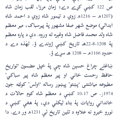
ص
122
کښې کړے دے؛ زمان مرزا، لقب زمان شاه
(
1207هـ
–
1216هـ
زوي د تيمور شاه زوي د احمد شاه
ابدالي) موضع شهر صفا مشهور پۀ پيرسباک، مير معظم
شاه ولد محمد فاضل شاه وغېره ته وروه. دې د پاره معظم
پۀ
1208-8-22
هـ تاريخ کښې ژوندے ؤ. لهٰذه دے د
حدود
1166هـ
–
1208
هـ سړے ؤ.
ښاغلے چراغ حسېن شاه چې پۀ خپل مضمون ‘تواريخ
حافظ رحمت خاني او پير معظم شاه پير سباکي’
مطبوعه مياشتنۍ ‘پښتو’ پېښور رساله ‘اولس’ کوئټه جون
1974ز
. ص
17-10
کښې د معظم شاه کوم حالات د
خانداني روايات پۀ بناء ليکلي دي، پۀ هغې کښې د
نورو خبرو نه علاوه د تلين تاريخ ئې
1231هـ
ور دے. دا