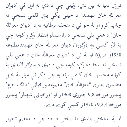
نورې دنيا نه بېل دي. وئيلي چې د دې نه اول ئې ‘ديوان
معزالله خان مهمند’ د خپلې يکې يوې قلمي نسخې نه
چاپ کړو او نۀ خو ئې د متحفه برطانيه نه د ‘ديوان معزالله
خان’ د هغې بلې نسخې د رارسېدلو انتظار وکړو کومه چې
پۀ لار کښې وه )وګورئ ديوان معزالله خان مهمندمطبوعه
1958ز ص(6 او نۀ ئې د ‘ديوان معزالله خان د هغې بلې
نسخې نه استفاده وکړه کومه چې د دوي د سترګو لاندې پۀ
کوټله محسن خان کښې پرته وه چې ذکر ئې مونږ پۀ خپل
مضمون بعنوان “معزالله خان” مطبوعه ورځپاڼې ‘بانګ حرم’
پېښور مورخه 9,8 جنوري 1968ز او ‘ورځپاڼې شهباز’ پېښور
مورخه 9,2,4، 1970ز کښې کړے دے.
او پۀ بدبختۍ باندې بد بختي دا ده چې د معظم تحرير