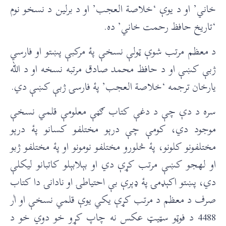
خاني’ او د يوې ‘خلاصة العجب’ او د برلين د نسخو نوم
‘تاريخ حافظ رحمت خاني’ ده.
د معظم مرتب شوې ټولې نسخې پۀ مرکبې پښتو او فارسي
ژبې کښې او د حافظ محمد صادق مرتبه نسخه او د الله
يارخان ترجمه ‘خلاصة العجب’ پۀ فارسۍ ژبې کښې دي.
سره د دې چې د دغې کتاب ګڼې معلومې قلمي نسخې
موجود دي، کومې چې درېو مختلفو کسانو پۀ درېو
مختلفونو کلونو، پۀ څلورو مختلفو نومونو او پۀ مختلفو ژبو
او لهجو کښې مرتب کړې دي او بېلابېلو کاتبانو ليکلې
دي، پښتو اکېډمۍ پۀ ډېرې بې احتياطۍ او نادانۍ دا کتاب
صرف د معظم د مرتب کړې يکي يوې قلمي نسخې او اٰر
4488 د فوټو سټيټ عکس نه چاپ کړو خو دوي خو د