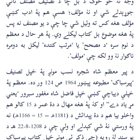
وجه ن
ۀ
خو څوک د بل چا د تصنيف مصنف ثاني
جوړېدلے شي او ن
ۀ
مؤلف؛ هسې هم پۀ ادب کښې
مؤلف هغه کس ته وئيل شي چا چې د يو مصنف نه پس
پۀ هغه موضوع بل کتاب ليکلے وي. پۀ هر حال د معظم
د نوم سره ‘د مصحح’ يا ‘مرتب کننده’ ليکل به دومره
ناګوار ن
ۀ
وو لکه چې ‘مولف’.
د پير معظم شاه شجره نسب مونږ پۀ خپل تصنيف
‘پيرسباک’ مطبوعه پېښور
1964
ص
124
ور ده. معظم پۀ
خپلې ديباچې کښې خپل فاضل شاه مغفور سبرور ‘يعني
مړ ياد دے” او ک
ۀ
پۀ هغه مهال د دۀ عمر د
15
کالو هم
واخلو بيا هم د دۀ پېدائش د (
1181هـ
–
15 = 1166هـ
) نه
پۀ ورستي نۀ شي کېدلے او ولې چې د
1208-8-22
هـ د
يو سند ل
ۀ
رويه (چې ذکر ئې مونږ خپل کتاب پيرسباک