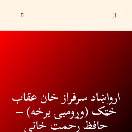
زړې ګڼې
ليک راؤلېږئ
ارواښاد سرفراز خان عقاب
خټک (وړومبۍ برخه) –
حافظ رحمت خاني