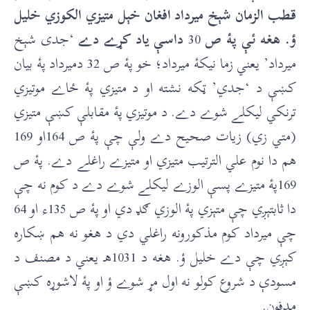
قطب الزمان شېخ ميرداد افغان خېل متيزي الکوزي خليل
ؤ. هغه ئې پۀ ص
30
داسې ياد کړے دے
‘جدى شېخ
ميرداد’ يعني زما نيکۀ ميرداد؛ خو پۀ ص 32 دميرداد پۀ بيان
کښې د ‘جدي’ ټکه نشته او د متيزي پۀ ځاے موتيزي
ترنکي ليکلے شوے دے. د موتيزي پۀ مقابلې کښې متيزي
(متي زي) زيات صحيح دے ولې چې پۀ ص 164او 169
هم دا نوم علي الترتيب متيزي او متيزے راغلے دے. پۀ ص
169پۀ متيزے پسې الوزے ليکلے شوے دے د کوم نه چې
دا ثابتېږي چې متېزي پۀ الوزي ګډ دي او پۀ ص 135ء او 64
چې ميرداد کوم مذکورونه راغلي دي د هغو نه هم ښکاره
کېږي چې دے خليل ؤ. هغه د 1031هـ يعني د مصنف د
مسودې د شروع کولو نه اول مړ شوے ؤ او پۀ لاشوړه کښې
مدفون.