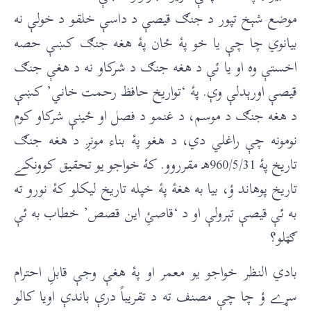
موضع شېخ تپور د جنګ قيصې د داسې خلقو د خولې نه
بيانوي چا چې يا خو پۀ ځان پۀ هغه جنګ کښې حصه
اخستې وه او يا ئې د هغه جنګ د شرکاو نه د هغې جنګ
قيصې اورېدلې وې. پۀ ‘تواريخ حافظ رحمت خاني’ کښې
د هغه جنګ د موسم، د غنمو د فصل او ځينې شرکاو کوم
نومونه چې راغلي دي، د هغو پۀ بناء مونږ د هغه جنګ
تاريخ پۀ 960/5/31هـ مقرروو. کۀ خواجو يو تحقيق کوونکے
تاريخ پوهاند ؤ، بيا به هغۀ پۀ خپله تاريخ ليکلو کۀ نورو ته
به ئې قيصې تېرولې او د ‘قاصئِ اين قصص’ خطاب به ئې
ګټلو؟
بادي النظر خواجو يو معمر او پۀ هغې وجې قابلِ احترام
سړے ؤ چا چې مصنف ته د تقريباً درې باندې اويا کالو