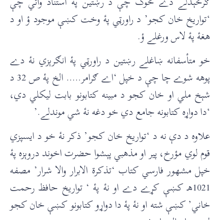
ګرځېدلے دے څوک چې د رښتين پۀ استناد وائي چې
‘تواريخ خان کجو’ د راورټي پۀ وخت کښې موجود ؤ او د
هغۀ پۀ لاس ورغلے ؤ.
خو متأسفانه ښاغلے رښتين د راورټي پۀ انګرېزي نۀ دے
پوهه شوے چا چې د خپل ‘اے ګرامر….. الخ پۀ ص 32 د
شېخ ملي او خان کجو د مبينه کتابونو بابت ليکلي دي،
‘دا دواړه کتابونه جامع دي خو دغه نۀ شي موندلے.’
علاوه د دې نه د ‘تواريخ خان کجو’ ذکر نۀ خو د ایسپزي
قوم لوي مؤرخ، پير او مذهبي پېشوا حضرت اخوند دروېزه پۀ
خپل مشهور فارسي کتاب ‘تذکرة الابرار والا شرار’ مصفه
1021هـ کښې کړے دے او نۀ پۀ ‘ تواريخ حافظ رحمت
خاني’ کښې شته او نۀ پۀ دا دواړو کتابونو کښې خان کجو