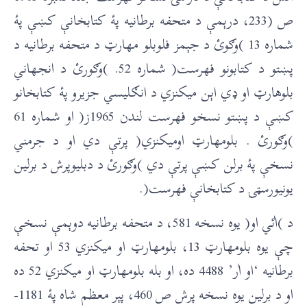
ص (233، درېمې د متحفه برطانيه پۀ کتابخانې کښې پۀ
شماره 13 )وګوئ د جېمز فلوبلو مهارټ د متحفه برطانيه د
پښتو د کتابونو فهرست( شماره 52. )وګورئ د انجهاني
بلوهارټ او ډي اېن ميکنزي د انګليسي جزيرو پۀ کتابخانو
کښې د پښتو نسخو فهرست لندن 1965ز( او شماره 61
)وګورئ . بلومهارټ اوميکنزي( پرتې دي او د جرمني
نسخې پۀ برلن کښې پرتې دي )وګورئ د دبليوپرش د برلين
يونيورسټۍ د کتابخانې فهرست(.
د )اٰئي او( يوه نسخه 581، د متحفه برطانيه دوېمې نسخې
چې يوه بلومهارټ 13، بلومهارټ او ميکنزي 53 او تحفه
برطانيه ‘او اٰر’ 4488 ده، او بله بلومهارټ او ميکنزي 52 ده
او د برلين يوه نسخه پرش ص 460، پېر معظم شاه پۀ 1181-