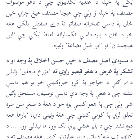
ټکے پۀ خپله دا عنديه تکذيبوي چې د دغو موصوف
مصنف پۀ خپله ؤ ولې چې هېچا مصنف هيڅ چري خپل
ځان پۀ داسې تفخرانه صفاتو نۀ دے صفتلے بلکې هغه
خو د ځان د پاره داسې انکسارانه الفاظ ليکي چې ‘اين
هيچمدان’ او ‘اين قليل بضاعة’ وغېره.
د مسودې اصل مصنف د خپل حسن اخلاق پۀ وجه او د
تشکر پۀ غرض د هغو قیصو راوي ته
‘مؤرخ محقق’ وئيلے
دے ګنې د خواجو پۀ کړو خبروکښې خو يو هم داسې
نشته چې د هغې پۀ وجه دې داسې توصيف مستحق وګڼل
شي ولې چې پۀ هغو کښې يوه خو د هغۀ د صغرِ سن سره
تعلق لري پۀ کومې کښې چې هغۀ وئيلي دي، ‘بارها هغه
دوه نشتر چې د بابر غشي پرې لک وو، ما ليدلي وو…… د
کانټيو ټپ شه’؛ پاتې دريو عبارتونو کښې هغه مصنف ته د