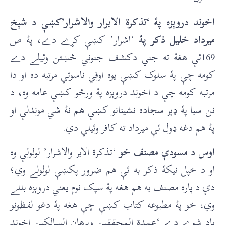
اخوند دروېزه پۀ ‘تذکرة الابرار والاشرار’کښې د شېخ
ميرداد خليل ذکر پۀ
‘اشرار’ کښې کړے دے، پۀ ص
169ئې هغۀ ته جني دکشف جنوني څښتن وئيلے دے
کومه چې پۀ سلوک کښې يوه اوفي ناسوتي مرتبه ده او دا
مرتبه کومه چې د اخوند دروېزه پۀ ورځو کښې عامه وه، د
نن سبا پۀ ډېر سجاده نشينانو کښې هم نۀ شي موندلې او
پۀ هم دغه ډول ئې ميرداد ته کافر وئيلي دي.
اوس د مسودې مصنف خو
‘تذکرة الابر والاشرار’ لولولې وه
او د خپل نيکۀ ذکر به ئې هم ضرور پکښې لولولے وي؛
دې د پاره مصنف به هم هغه پۀ سپک نوم يعني دروېزه بللے
وي، خو پۀ مطبوعه کتاب کښې چې هغه پۀ دغو لفظونو
ياد شوے دے ‘عمدة المحققين وبرهان السالکين اخوند