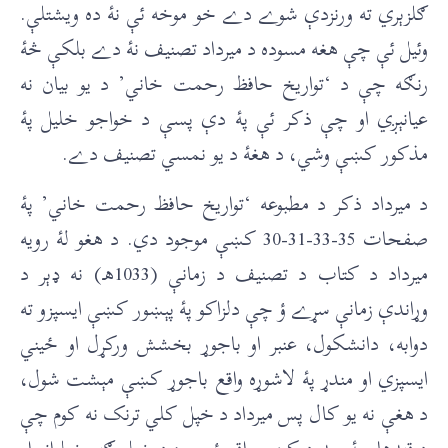
ګلزېري ته ورنزدې شوے دے خو موخه ئې نۀ ده ويشتلې.
وئیل ئې چې هغه مسوده د ميرداد تصنيف نۀ دے بلکې څۀ
رنګه چې د ‘تواريخ حافظ رحمت خاني’ د يو بيان نه
عيانېږي او چې ذکر ئې پۀ دې پسې د خواجو خليل پۀ
مذکور کښې وشي، د هغۀ د يو نمسي تصنيف دے.
د ميرداد ذکر د مطبوعه ‘تواريخ حافظ رحمت خاني’ پۀ
صفحات 35-33-31-30 کښې موجود دي. د هغو لۀ رويه
ميرداد د کتاب د تصنيف د زمانې (1033هـ) نه ډېر د
وړاندې زمانې سړے ؤ چې دلزاکو پۀ پېښور کښې ایسپزو ته
دوابه، دانشکول، عنبر او باجوړ بخشش ورکړل او ځيني
ایسپزي او مندړ پۀ لاشوړه واقع باجوړ کښې مېشت شول،
د هغې نه يو کال پس ميرداد د خپل کلي ترنک نه کوم چې