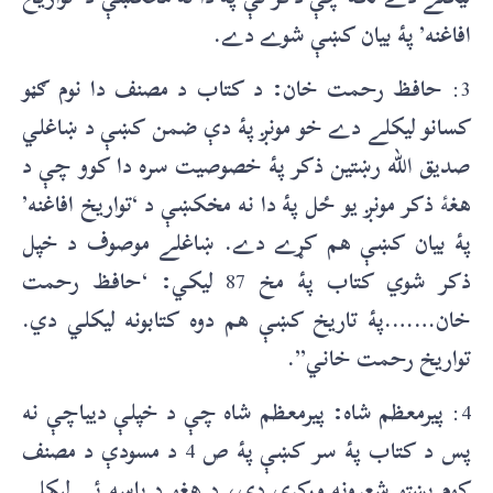
افاغنه’ پۀ بيان کښې شوے دے.
3:
حافظ رحمت خان: د کتاب د مصنف دا نوم ګڼو
کسانو ليکلے دے خو مونږ پۀ دې ضمن کښې د ښاغلي
صديق الله رښتين ذکر پۀ خصوصيت سره دا کوو چې د
هغ
ۀ
ذکر مونږ يو ځل پۀ دا نه مخکښې د ‘تواريخ افاغنه’
پۀ بيان کښې هم کړے دے. ښاغلے موصوف د خپل
ذکر شوي کتاب پۀ مخ
87
ليکي: ‘حافظ رحمت
خان…….پۀ تاريخ کښې هم دوه کتابونه ليکلي دي.
تواريخ رحمت خاني”.
4:
پيرمعظم شاه: پيرمعظم شاه چې د خپلې ديباچې نه
پس د کتاب پۀ سر کښې پۀ ص
4
د مسودې د مصنف
کوم پښتو شعرونه ورکړي دي، د هغو د پاسه ئې ليکلي