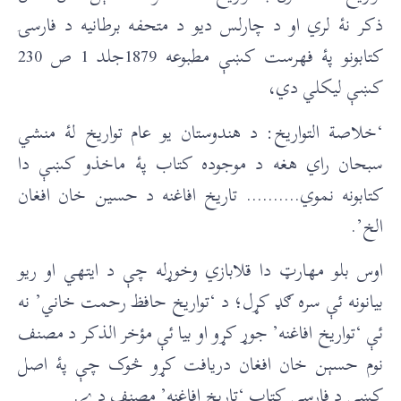
ذکر نۀ لري او د چارلس ديو د متحفه برطانيه د فارسۍ
کتابونو پۀ فهرست کښې مطبوعه 1879جلد 1 ص 230
کښې ليکلي دي،
‘خلاصة التواريخ: د هندوستان يو عام تواريخ لۀ منشي
سبحان راي هغه د موجوده کتاب پۀ ماخذو کښې دا
کتابونه نموي………. تاريخ افاغنه د حسين خان افغان
الخ’.
اوس بلو مهارټ دا قلابازي وخوړله چې د ايتهي او ريو
بيانونه ئې سره ګډ کړل؛ د ‘تواريخ حافظ رحمت خاني’ نه
ئې ‘تواريخ افاغنه’ جوړ کړو او بيا ئې مؤخر الذکر د مصنف
نوم حسېن خان افغان دريافت کړو څوک چې پۀ اصل
کښې د فارسي کتاب ‘تاريخ افاغنه’ مصنف دے.