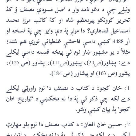
وئيلے چې د دغو ذمه وار د اصل مسودې مصنف ؤ کۀ
تحرير کوونکو پيرمعظم شاه او ک
ۀ
کاتب مرزا محمد
اسماعيل قندهاري؟ دا مونږ پ
ۀ
دې وایو چې پۀ نسخه او
اٰر
4488
کښې داسې فاحشې غلطيانې نورې هم شته؛
مثلاً د يو مشهور ښار نوم ئې پینځه قسمه داسې ليکلے
دے: پښاور(
ص20
)، پيښور(
ص111
)، پشاور (ص
125
)،
پشور (ص
163
) او پيشاور (ص
184
).
1:
خان کجو: د کتاب د مصنف دا نوم راورټي ليکلے
دے لکه چې ذکر ئې پۀ دا نه مخکښې د ‘تواريخ خان
کجو’ پۀ بيان کښې وشو.
2:
حسېن خان افغان: د کتاب مصنف دا نوم بلو مهارټ
ليکلے دے لکه چې ذکر ئې پۀ دا نه مخکښې د ‘تواريخ