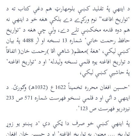
د ايتهي پۀ تقليد کښې بلومهارټ هم دغې کتاب ته د
‘تواريخ افاغنه” نوم ورکړے دے بلکې هغه خو د ايتهي نه
هم دوه قدمه مخکښې تلے دے، ولې چې هغه د ‘تواريخ
حافظ رحمت خاني’ شماره 13 نسخه او اٰر 4488 پۀ بيان
کښې ليکي، ‘هغۀ )معظم( شاهي اٰقا )رحمت خان( اتفاقاً
د تواريخ افاغنه يوه قلمي نسخه وليدله’ او د ‘تواريخ افاغنه’
پۀ حاشيې کښې ليکي،
‘حسېن افغان محرره تخميناً 1622ع (1032هـ) وګورئ. د
ايتهي د اٰئي او د قلمي نسخو فهرست شماره 571 ص 233
نيزدريو فهرست ص 123’.
پۀ ايتهي کښې خو صرف دا ټکي دي ‘د پښتو يو زوړ
تواريخ …. معنون به تواريخ افاغنه’ او د حسېن خان افغان