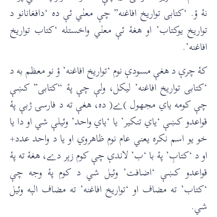
نۀ ؤ. ‘کتابی تواريخ افاغنه” چې معنٰي ئې ده ‘دافغانانو د
تواريخ يوکتاب’ او هغۀ ئې معنٰي واخستله ‘کتاب تواريخ
افاغنه’.
کۀ چرې د هغې مسودې نوم ‘تواريخ افاغنه’ ؤ نو معظم به د
‘کتابی تواريخ افاغنه’ ليکل، ولې چې پۀ “کتابی” کښې
چې کومه ياي مجهول )ے( ده، هغې ته د فارسۍ ژبې پۀ
قواعدو کښې ‘ياي تنکير’ يا ‘ياي واحد’ وئيلې شي او دا يا
خو يو اسم نکره يعني عام نوم ظاهروي او يا د واحد عدد+
او د ‘کتابِ’ پۀ با ‘ب’ لاندې چې کوم زېر دے، هغۀ ته پۀ
قواعدو کښې ‘اضافت’ وئيل شي د کوم پۀ وجه چې
‘کتاب’ ته مضاف او ‘تواريخ افاغنه’ ته مضاف الېه وئيل
شي.