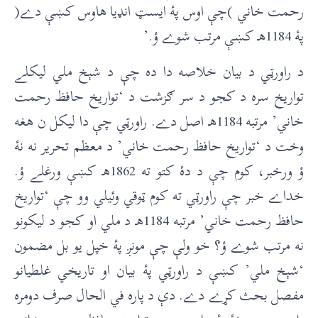
رحمت خاني )چې اوس پۀ ايسټ انډيا هاوس کښې دے(
پۀ 1184هـ کښې مرتب شوے ؤ.’
د راورټي د بيان خلاصه دا ده چې د شېخ ملي ليکلے
تواريخ سره د کجو د سر ګزشت د ‘تواريخ حافظ رحمت
خاني’ مرتبه 1184هـ اصل دے. راورټي چې دا ليکل ن هغه
وخت د ‘تواريخ حافظ رحمت خاني’ د معظم تحرير نه نۀ
ؤ ورخبر، کوم چې د دۀ کتو ته 1862هـ کښې ورغلے ؤ.
خداے خبر چې راورټي ته کوم ټوقي وئيلي وو چې ‘تواريخ
حافظ رحمت خاني’ مرتبه 1184هـ د ملي او کجو د ليکونو
نه مرتب شوے ؤ؟ خو ولې چې مونږ پۀ خپل يو بل مضمون
‘شېخ ملي’ کښې د راورټي پۀ بيان او تاريخي غلطيانو
مفصل بحث کړے دے. دې د پاره في الحال صرف دومره