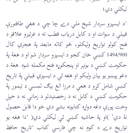
ليکلي دي؛
‘د ایسپزو سردار شېخ ملي دے چا چې د هغې طاقتورې
قبيلې د سوات او د کابل درياب قطب ته د غرئيزو علاقو د
فتح کولو تواريخ وليکلو، څو کاله مابعد پۀ هجري کال
1494/900 کښې خان کجو د ایسپزو سردار شو او د هغۀ پۀ
حکومت کښې د بونېر او پنجکوړه فتح مکمله شوه. هغۀ د
دغو پېښو يو بيان وليکو او هغه ئې د ایسپزي قبيلې پۀ تاريخ
کښې شامل کړو د هغې د مرزا الغ بېګ لمسي د تېمور پۀ
حکومت کښې د کابل نه د رخصتېدلو د زمانې نه د خپل
وخت پورې دغه دواړه کتابونه بشپړ دي خو دا قابل حصول
نۀ دي’ )او پۀ حاشيه کښې ئې ليکلي دي( ‘دا هغه يو
تواريخ دے د کوم نه چې فارسي کتاب ‘تاريخ حافظ