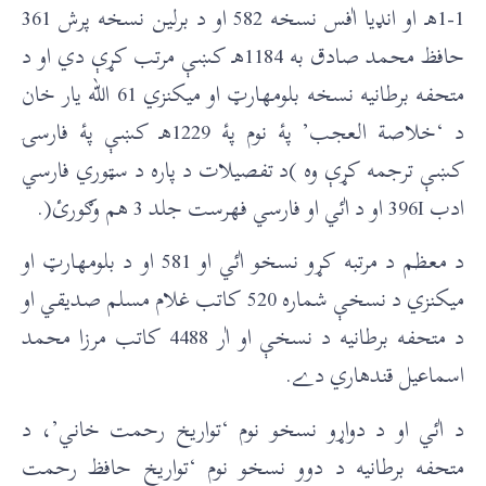
1-1هـ او انډيا اٰفس نسخه 582 او د برلين نسخه پرش 361
حافظ محمد صادق به 1184هـ کښې مرتب کړې دي او د
متحفه برطانيه نسخه بلومهارټ او ميکنزي 61 الله يار خان
د ‘خلاصة العجب’ پۀ نوم پۀ 1229هـ کښې پۀ فارسۍ
کښې ترجمه کړې وه )د تفصيلات د پاره د سټوري فارسي
ادب 396I او د اٰئي او فارسي فهرست جلد 3 هم وګورئ(.
د معظم د مرتبه کړو نسخو اٰئي او 581 او د بلومهارټ او
ميکنزي د نسخې شماره 520 کاتب غلام مسلم صديقي او
د متحفه برطانيه د نسخې او اٰر 4488 کاتب مرزا محمد
اسماعيل قندهاري دے.
د اٰئي او د دواړو نسخو نوم ‘تواريخ رحمت خاني’، د
متحفه برطانيه د دوو نسخو نوم ‘تواريخ حافظ رحمت