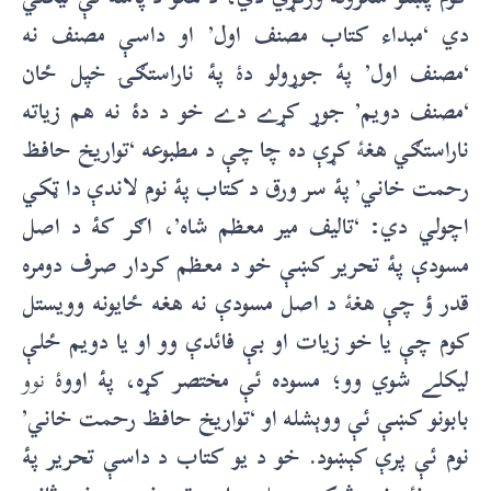
دي ‘مبداء کتاب مصنف اول’ او داسې مصنف نه
‘مصنف اول’ پۀ جوړولو د
ۀ
پۀ ناراستګۍ خپل ځان
‘مصنف دويم’ جوړ کړے دے خو د دۀ نه هم زياته
ناراستګي هغ
ۀ
کړې ده چا چې د مطبوعه ‘تواريخ حافظ
رحمت خاني’ پۀ سر ورق د کتاب پۀ نوم لاندې دا ټکي
اچولي دي: ‘تاليف مير معظم شاه’، اګر کۀ د اصل
مسودې پۀ تحرير کښې خو د معظم کردار صرف دومره
قدر ؤ چې هغ
ۀ
د اصل مسودې نه هغه ځايونه وويستل
کوم چې يا خو زيات او بې فائدې وو او يا دويم ځلې
ليکلے شوي وو؛ مسوده ئې مختصر کړه، پۀ اوو
ۀ نوو
بابونو کښې ئې ووېشله او ‘تواريخ حافظ رحمت خاني’
نوم ئې پرې کېښود. خو د يو کتاب د داسې تحرير پۀ