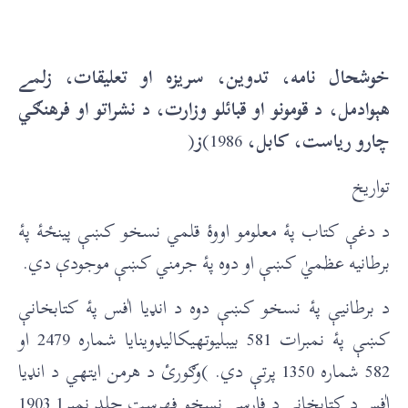
خوشحال نامه، تدوین، سریزه او تعلیقات، زلمے
هېوادمل، د قومونو او قبائلو وزارت، د نشراتو او فرهنګي
چارو ریاست، کابل،
1986)
ز
(
تواریخ
د دغې کتاب پۀ معلومو اووۀ قلمي نسخو کښې پینځۀ پۀ
برطانيه عظميٰ کښې او دوه پۀ جرمني کښې موجودې دي.
د برطانيې پۀ نسخو کښې دوه د انډيا اٰفس پۀ کتابخانې
کښې پۀ نمبرات 581 بيبليوتهيکاليډوينايا شماره 2479 او
582 شماره 1350 پرتې دي. )وګورئ د هرمن ايتهي د انډيا
اٰفس د کتابخانې د فارسۍ نسخو فهرست جلد نمبر1 1903