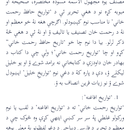
مصنف يوه مجهول الاسمه مسوده مختصره، صحيحه او
مبوبه کړه نو د هغې تحرير ئې د ‘تواريخ حافظ رحمت
خاني’ نا مناسب نوم کېښودلو. اګرچې هغه نۀ خو معظم او
نۀ د رحمت خان تصنيف يا تاليف ؤ او نۀ ئې د هغې څۀ
ذکر لرلو. بيا دا نوم چا خو ‘تاريخ حافظ رحمت خاني”
کړو او چا ‘تواريخ رحمت خاني’؛ ولې چې دا کتاب د
بهادر خان داودزي د کتابخانې نه برامد شوے ؤ او يو خليل
ليکلے ؤ، دې د پاره کۀ د دغې نوم ‘تواريخِ خليل’ ايښودل
شوے ؤ نو زيات قرين انصاف به ؤ.
‘تواريخ افاغنه’:
‘تواريخ رحمت خاني’ ته د ‘تواريخ افاغنه’ د لقب يا نوم
ورکولو غلطي پۀ سر سر کښې ايتهي کړې وه څوک چې د
معظم د تحرير د فارسۍ ديباچې د دغو لفظونو پۀ معنٰي پوهه