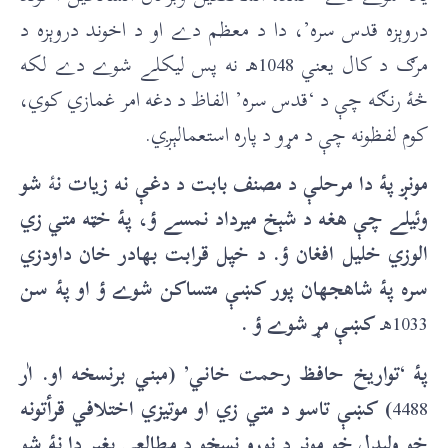
دروېزه قدس سره’، دا د معظم دے او د اخوند دروېزه د
مرګ د کال يعني 1048هـ نه پس ليکلے شوے دے لکه
څۀ رنګه چې د ‘قدس سره’ الفاظ د دغه امر غمازي کوي،
کوم لفظونه چې د مړو د پاره استعمالېږي.
مونږ پۀ دا مرحلې د مصنف بابت د دغې نه زيات ن
ۀ
شو
وئيلے چې هغه د شېخ ميرداد نمسے ؤ، پۀ خټه متي زي
الوزي خليل افغان ؤ. د خپل قرابت بهادر خان داودزي
سره پۀ شاهجهان پور کښې متساکن شوے ؤ او پۀ سن
1033هـ
کښې مړ شوے ؤ .
پۀ ‘تواريخ حافظ رحمت خاني’ (مبني برنسخه او. اٰر
4488
) کښې تاسو د متي زي او موتيزي اختلافي قرأتونه
خو وليدل خو مونږ د نورو نسخو د مطالعې بغېر دا نۀ شو