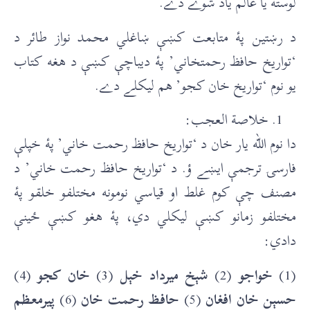
لوسته يا عالم ياد شوے دے.
د رښتين پۀ متابعت کښې ښاغلي محمد نواز طائر د
‘تواريخ حافظ رحمتخاني’ پۀ ديباچې کښې د هغه کتاب
يو نوم ‘تواريخ خان کجو’ هم ليکلے دے.
خلاصة العجب:
دا نوم الله يار خان د ‘تواريخ حافظ رحمت خاني’ پۀ خپلې
فارسۍ ترجمې ايښے ؤ. د ‘تواريخ حافظ رحمت خاني’ د
مصنف چې کوم غلط او قياسي نومونه مختلفو خلقو پۀ
مختلفو زمانو کښې ليکلي دي، پۀ هغو کښې ځينې
دادي:
(1)
خواجو
(2)
شېخ ميرداد خېل
(3)
خان کجو
(4)
حسېن خان افغان
(5)
حافظ رحمت خان
(6)
پيرمعظم