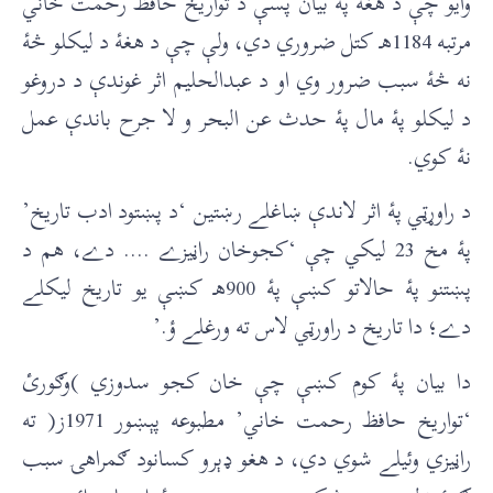
وايو چې د هغۀ پۀ بيان پسې د تواريخ حافظ رحمت خاني
مرتبه 1184هـ کتل ضروري دي، ولې چې د هغۀ د ليکلو څۀ
نه څۀ سبب ضرور وي او د عبدالحليم اثر غوندې د دروغو
د ليکلو پۀ مال پۀ حدث عن البحر و لا جرح باندې عمل
نۀ کوي.
د راوړټي پۀ اثر لاندې ښاغلے رښتين ‘د پښتود ادب تاريخ’
پۀ مخ 23 ليکي چې ‘کجوخان راڼيزے …. دے، هم د
پښتنو پۀ حالاتو کښې پۀ 900هـ کښې يو تاريخ ليکلے
دے؛ دا تاريخ د راورټي لاس ته ورغلے ؤ.’
دا بيان پۀ کوم کښې چې خان کجو سدوزي )وګورئ
‘تواريخ حافظ رحمت خاني’ مطبوعه پېښور 1971ز( ته
راڼيزي وئيلے شوي دي، د هغو ډېرو کسانود ګمراهۍ سبب