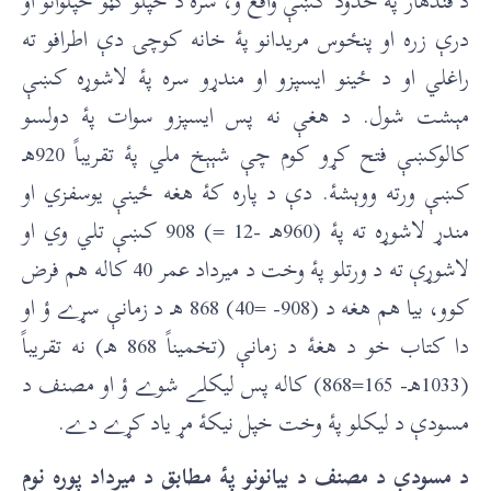
د قندهار پۀ حدود کښې واقع ؤ، سره د خپلو ګڼو خپلوانو او
درې زره او پنځوس مريدانو پۀ خانه کوچۍ دې اطرافو ته
راغلي او د ځينو ایسپزو او مندړو سره پۀ لاشوړه کښې
مېشت شول. د هغې نه پس ایسپزو سوات پۀ دولسو
کالوکښې فتح کړو کوم چې شېېخ ملي پۀ تقريباً 920هـ
کښې ورته ووېشۀ. دې د پاره کۀ هغه ځينې يوسفزي او
مندړ لاشوړه ته پۀ (960هـ -12 =) 908 کښې تلي وي او
لاشوړې ته د ورتلو پۀ وخت د ميرداد عمر 40 کاله هم فرض
کوو، بيا هم هغه د (908- =40) 868 هـ د زمانې سړے ؤ او
دا کتاب خو د هغۀ د زمانې (تخميناً 868 هـ) نه تقريباً
(1033هـ- 165=868) کاله پس ليکلے شوے ؤ او مصنف د
مسودې د ليکلو پۀ وخت خپل نيکۀ مړ ياد کړے دے.
د مسودې د مصنف د بيانونو پۀ مطابق د ميرداد پوره نوم