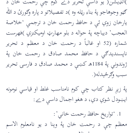
)انډيشن( يو داسې تحرير دے کوم چې رحمت خان د
ګڼو وجوهاجو پۀ بناء رټله وه )د تفصيلاتو د پاره وګورئ د الله
يارخان زوي ئې د حافظ رحمت خان د ترجمې ‘خلاصة
العجب’ ديباچه پۀ حواله د بلو مهارټ اوميکنزي )فهرست
شماره (52 او غالباً د رحمت خان د معظم د تحرير
ناپسنديدګي د حافظ محمد صادق د رحمت خان پۀ
ژوندوني پۀ 1184هـ کښې د محمد صادق د فارسۍ تحرير
سبب وګرځېدله(.
پۀ زېرِ نظر کتاب چې کوم نامناسب غلط او قياسي نومونه
ايښودل شوي دي، د هغو اجمال داسې دے:
‘تواريخ حافظ رحمت خاني’:
معظم چې د رحمت خان پۀ وېنا د يو نامعلوم الاسم