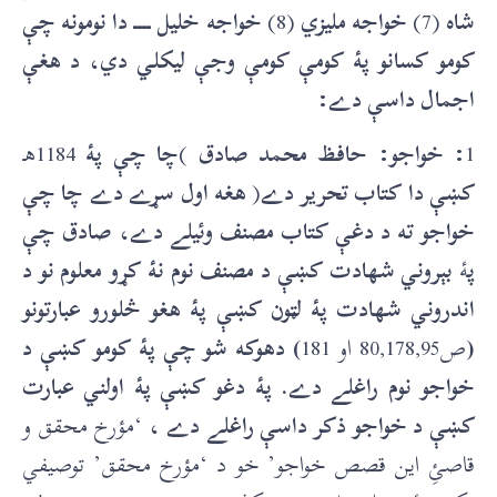
شاه
(7)
خواجه مليزي
(8)
خواجه خليل ــــ دا نومونه چې
کومو کسانو پۀ کومې کومې وجې ليکلي دي، د هغې
اجمال داسې دے:
1
: خواجو: حافظ محمد صادق
)
چا چې پۀ
1184هـ
کښې دا کتاب تحرير دے
(
هغه اول سړے دے چا چې
خواجو ته د دغې کتاب مصنف وئيلے دے، صادق چې
پ
ۀ
بېروني شهادت کښې د مصنف نوم نۀ کړو معلوم نو د
اندروني شهادت پۀ لټون کښې پۀ هغو څلورو عبارتونو
(
ص80,178,95 او 181
) دهوکه شو چې پۀ کومو کښې د
خواجو نوم راغلے دے. پۀ دغو کښې پۀ اولني عبارت
کښې د خواجو ذکر داسې راغلے دے ،
‘مؤرخ محقق و
قاصئِ این قصص خواجو’ خو د ‘مؤرخ محقق’ توصيفي