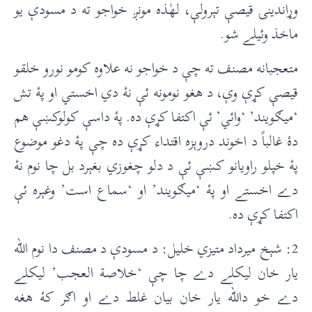
وړاندينۍ قيصې تېرولې، لهٰذه مونږ خواجو ته د مسودې يو
ماخذ وئيلے شو.
متعجبانه مصنف ته چې د خواجو نه علاوه کومو نورو خلقو
قيصې کړې وې، د هغو نومونه ئې نۀ دي اخستي او پۀ تش
‘ميګويند’ ‘وائي’ ئې اکتفا کړې ده. پۀ داسې کولوکښې هم
دۀ غالباً د اخوند دروېزه اقتداء کړې ده چې پۀ دغو موضوع
پۀ خپلو راويانو کښې ئې د دلو چغوزي بغېرد بل چا نوم نۀ
دے اخستے او پۀ ‘ميګويند’ او ‘سماع است’ وغېره ئې
اکتفا کړې ده.
2: شېخ ميرداد متيزي خليل: د مسودې د مصنف دا نوم الله
يار خان ليکلے دے چا چې ‘خلاصة العجب’ ليکلے
دے خو دالله يار خان بيان غلط دے او اګر کۀ هغه