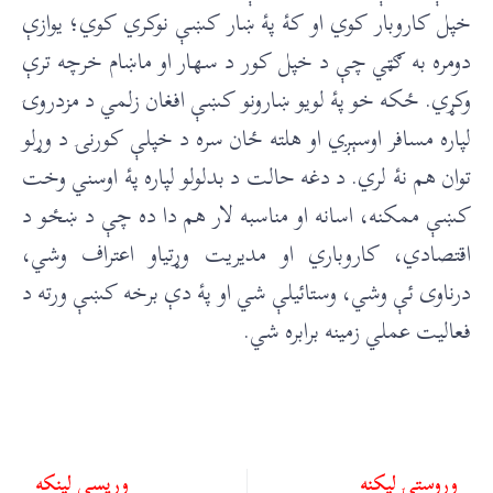
خپل کاروبار کوي او کۀ پۀ ښار کښې نوکري کوي؛ يوازې
دومره به ګټي چې د خپل کور د سهار او ماښام خرچه ترې
وکړي. ځکه خو پۀ لویو ښارونو کښې افغان زلمي د مزدروۍ
لپاره مسافر اوسېږي او هلته ځان سره د خپلې کورنۍ د وړلو
توان هم نۀ لري. د دغه حالت د بدلولو لپاره پۀ اوسني وخت
کښې ممکنه، اسانه او مناسبه لار هم دا ده چې د ښځو د
اقتصادي، کاروباري او مدیریت وړتیاو اعتراف وشي،
درناوی ئې وشي، وستائیلې شي او پۀ دې برخه کښې ورته د
فعالیت عملي زمینه برابره شي.
وروستۍ ليکنه
ورپسې لينکه