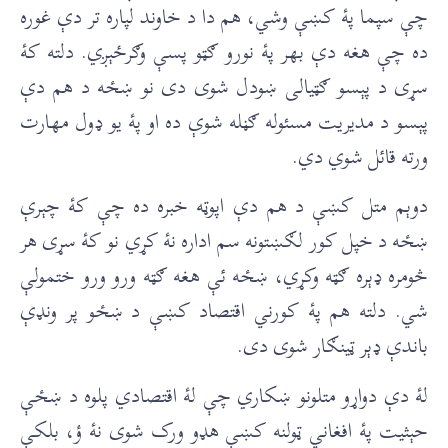
چې سپما پۀ کښې وشي، هم دا د خاوند لپاره تر دې غوره
ده چې هغه دې بهر پۀ نورو ګټو پسې وګرځېږي. دلته کۀ
سړی د پېسو ګټیالی ښودل شوی دی نو ښځه د هم دې
پېسو د مدیریت مسئوله ګڼله شوې ده او پۀ یو ډول مهارت
ورته قائل شوي دي.
دوېم متل کښې د هم دې اپوټه خبره ده چې کۀ چېرې
ښځه د خپل کور لګښتونه سم اداره نۀ کړي نو کۀ سړی هر
څومره ډېره ګټه وکړي، ښځه ئې هغه ګټه ورو ورو ختمولې
شي. دلته هم پۀ کورني اقتصاد کښې د ښځو پر ونډې
باندې ډېر ټينګار شوی دی.
لۀ دې دواړو متلونو ښکاري چې لۀ اقتصادي پلوه د ښځې
حېثیت پۀ افغاني ټولنه کښې هډو ورک شوی نۀ ؤ، بلکې