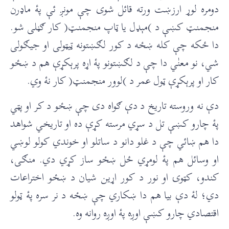
دومره لوړ ارزښت ورته قائل شوی چې مونږ ئې پۀ ماډرن
منجمنټ کښې د )مېډل یا ټاپ منجمنټ( کار ګڼلی شو.
دا ځکه چې کله ښځه د کور لګښتونه ټيټولی او جیګولی
شي، نو معنٰي دا چې د لګښتونو پۀ اړه پرېکړې هم د ښځو
کار او پرېکړې ټول عمر د )لوور منجمنټ( کار نۀ وي.
دې نه وروسته تاریخ د دې ګواه دی چې ښځو د کر او پټي
پۀ چارو کښې تل د سړي مرسته کړې ده او تاریخي شواهد
دا هم ښائي چې د غلو دانو د ساتلو او خوندي کولو لوښي
او وسائل هم پۀ لومړي ځل ښځو ساز کړي دي. ‏منګی،
کندو، کټوۍ او نور د کور اړین شیان د ښځو اختراعات
دي؛ لۀ دې بیا هم دا ښکاري چې ښځه د نر سره پۀ ټولو
اقتصادي چارو کښې اوږه پۀ اوږه روانه وه.