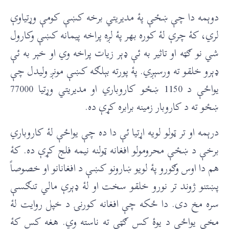
دوېمه دا چې ښځې پۀ مدیریتي برخه کښې کومې وړتیاوې
لري، کۀ چرې لۀ کوره بهر پۀ لږه پراخه پیمانه کښې وکارول
شي نو ګټه او تاثیر به ئې ډېر زیات پراخه وي او خېر به ئې
ډېرو خلقو ته ورسېږي. پۀ پورته بېلګه کښې مونږ ولیدل چې
یواځې د 1150 ښځو کاروباري او مدیریتي وړتیا 77000
ښځو ته د کاروبار زمینه برابره کړې ده.
درېمه او تر ټولو لویه اړتیا ئې دا ده چې یواځې لۀ کاروباري
برخې د ښځې محرومولو افغانه ټولنه نیمه فلج کړې ده. کۀ
هم دا اوس وګورو پۀ لویو ښارونو کښې د افغانانو او خصوصاً
پښتنو ژوند تر نورو خلقو سخت او لۀ ډېرې مالي تنګسې
سره مخ دی. دا ځکه چې افغانه کورنۍ د خپل روایت لۀ
مخې یواځې د یوۀ کس ګټې ته ناسته وي. هغه کس کۀ