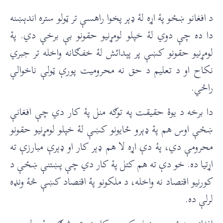
د افغانو ښځو پۀ اړه لۀ ډېر پخوا راهسې تر ټولو ستره اندېښنه
دا ده چې دوي لۀ خپلو لومړنیو حقونو بې برخې دي. پۀ
لومړنیو حقونو کښې پر پېدائش لۀ خفګانه واخله تر جبري
نکاح او د تعلیم د حق نه محرومیت پورې ټولې ناخوالې
راځي.
دا برخه د یوۀ حقیقت په توګه منل پۀ کار دي چې افغانې
ښځې اوس هم پۀ ډېرو ځایونو کښې لۀ خپلو لومړنیو حقونو
محرومې دي، پۀ دې اړه لا هم ډېر کار او ډېرې مبارزې ته
اړتیا ده. خو دې ته هم کتل پۀ کار دي چې پښتنې ښځې د
کورنیو اقتصاد نه واخله، د ملکونو پۀ اقتصاد کښې څۀ ونډه
لرلې ده.