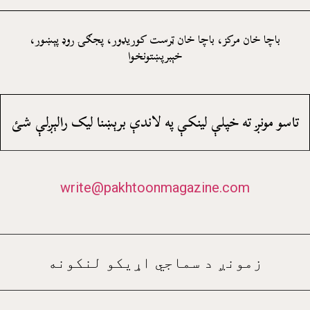
باچا خان مرکز، باچا خان ټرست کوريډور، پجګۍ روډ پېښور،
خېبرپښتونخوا
تاسو مونږ ته خپلې لينکې په لاندې برېښنا ليک رالېږلې شئ
write@pakhtoonmagazine.com
زمونږ د سماجي اړيکو لنکونه