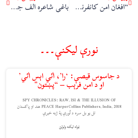
“افغان امن کانفرنس”، کابل، ۲۰۱۹ – “پښتون”
باغي شاعره الف جان خټکه – م ر شفق
نورې ليکنې۔۔۔
د جاسوس قیصې: ‘را’، اٰئي اېس اٰئي’
او د امن فرېب – “پښتون”
SPY CHRONICLES: RAW, ISI & THE ILLUSION OF
PEACE HarperCollins Publishers, India, 2018 هند او پاکستان
تل یو بل سره د تُورې پۀ ژبه خبرې
ټوله ليکنه ولولئ