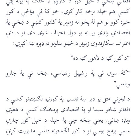
افغانې ښځې د خپل کور د کارونو تر څنګ پۀ پوله پټي
کښې هم خپله برخه کار کوي، خو کۀ ئې یواځې د کور
خبره کوو نو هم لۀ پخوا نه زمونږ پۀ کلتور کښې د ښځې پۀ
اقتصادي ونډې یو نه یو ډول اعتراف شوی دی او د دې
اعتراف ښکارندوی زمونږ د ځینو متلونو نه ډېره ښه کېږي:
“د کور ګټه د لاهور ګټه ده”
“کۀ سړی ئې پۀ راشپېل راننباسي، ښځه ئې پۀ جارو
وباسي”
د لومړني متل یو ډېر ښۀ تفسیر پۀ کورنیو لګښتونو کښې د
افغانو ښځو سپما او پۀ اقتصادي پرمختګ کښې د هغوي
ونډه ښائي. یعني ښځه چې پۀ خپله د خپل کور چارې
سمې پرمخ یوسي او د کور لګښتونه داسې مدیریت کړي