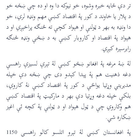
تر دې ځایه خبره وشوه، خو نیوکه دا وه او ده چې ښځه خو
د پلار یا خاوند د کور پۀ اقتصاد کښې مهم ونډه لري، خو
دا ونډه به بهر د ټولنې او هېواد کچې ته څنګه پراخېږي او د
هېواد پۀ اقتصاد او کاروبار کښې به د ښځې ونډه څنګه
رابرسېره کېږي.
لۀ ښۀ مرغه پۀ افغانو ښځو کښې لۀ تېرې لسیزې راهسې
دغه ذهنیت هم پۀ پېدا کېدو دی چې ښځه دې خپله
مدیریتي وړتیا یواځې د کور پۀ اقتصاد کښې نۀ کاروي،
بلکې خپله دغه وړتیا دې بهر د مارکیټ پۀ اقتصاد کښې
هم وکاروي چې د ټول هېواد او د ټولنې پۀ کچه ئې اغېز
ښکاره شي.
پۀ افغانستان کښې لۀ تېرو اتلسو کالو راهسې 1150