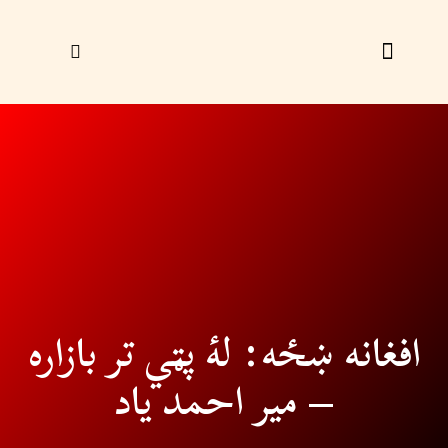
زړې ګڼې
ليک راؤلېږئ
افغانه ښځه: لۀ پټي تر بازاره
– میر احمد یاد