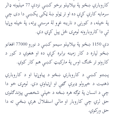
کاروباري ښځو پۀ بېلابېلو برخو کښې نزدې 77 میلیونه ډالر
سرمایه کاري کړې ده او تر ټولو ښۀ ټکی پکښې دا دی چې
پۀ خپله، د کورنۍ د نارینه غړو لۀ مرستې پرته، پۀ خپله وړتیا
ئې دا کاروبارونه لومړی ځل پېل کړي دي.
دې 1150 ښځو پۀ بېلابېلو سیمو کښې د نورو 77000 افغانو
ښځو لپاره د کار زمینه برابره کړې ده او هغوي د کور د
کارونو تر څنګ اوس پۀ مارکیټ کښې هم کار کوي.
پښتنو کښې د کاروباري ښځو د پیاوړتیا او د کاروباري
ذهنیت د خپرولو ډېرې ګټې او اړتیاوې دي. لومړی خو دا
چې د انسان پۀ توګه هره ښځه د خپلې شخصي پېژندګلوۍ
حق لري چې کاروبار او مالي استقلال هرې ښځې ته دا
حق ورکوي.