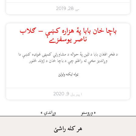
مې 28, 2019
باچا خان بابا پۀ هزاره کښې – ګلاب
ناصر يوسفزے
د فخرِ افغان بابا د تلين پۀ حواله د مشاورتي کمېټۍ غونډه کښې دا
وړانديز مخې ته راغلو چې د باچا خان د ژوند څلور
ټوله ليکنه ولولئ
اپریل 9, 2020
« وروستو
وړاندې »
هر کله راشئ