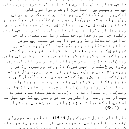
دا چې جېلونه ئې پۀ دوي ډک کړل بلکې د دوي ډېرې وينې
ئې هم وبهيولې. اتمانزئ او شاوخوا نور کلي
انګرېزانو کلابند کړي وو. خدائي خدمتګاران خو ئې
ټول جېلونو ته غورځولي وو، عام خلک به ئې هم کورونو
ته نۀ پرېښودل. پۀ يو مېدان کښې به ئې سره راګرځولي
وو، وهل او ټکول به ئې او دا به ئې ورته وئيل چې ګوته
ولګوئ چې مونږ خدائي خدمتګار نۀ یو. هغوي ولې چې
خدائي خدمتګار نۀ وو نو دا به ئې منله چې مونږ
خدائي خدمتګار نۀ يو، مګر ګوته لګول به ورته بې
غېرتي ښکارېده، هغه ئې نۀ لګوله. اخر يو سړي ګوته
هم ولګوله او کور ته لاړ. هلته چې ورغے نو ښځې ئې جامې
وينځلې. د دۀ پۀ ليدو حېرانه شوه او پوښتنه ئې ترې
وکړه چې څنګه را تېر شوې؟ دۀ ورته ووئيل، زۀ ئې را
پرېښودم. هغې وئيل، چې نور ئې نۀ را پرېښودل نو تۀ
ئې څنګه را پرېښودې؟ ګوته خو دې نۀ ده لګولې؟ چې د
دۀ پۀ رنګ لړلې ګوته ئې وليده نو د جامو وينځلو
سوباړے ئې ورته را مخ ته کړو چې دا واخله، تۀ جامې
وينځه، زۀ مېدان ته ور وځم. سړے شرمنده شو، بېرته
مېدان ته ورغے او انګرېز ته ئې وئيل چې کۀ مې جېل ته
استوې او کۀ مرګ ته، زۀ زياتي د هر څۀ د پاره تيار
يم. (382:1)
باچا خان د خپل تحريک پېل (1910) د تعليم لۀ خورولو
څخه کړے ؤ او پۀ خپله صوبه کښې ئې د مدرسو پۀ جوړولو
لاس پورې کړے ؤ او ډېرې مدرسې ئې جوړې کړې وې چې د