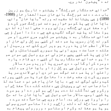
ته د “پښتون” نذر وي.
“خدائي خدمتګار غورځنګ” د پښتنو د تاريخ يو زرين
باب دے. د دغه غورځنګ باني خان عبدالغفار خان (1988-
1890) ؤ چې پښتانۀ لۀ عقيدته ورته “باچا خان” وائي.
باچا خان چې پۀ کومو خواريو دغه غورځنګ جوړ کړے ؤ
او د هغۀ غړي ئې څنګه روزلي وو، د هغې اندازه لۀ دې
يوۀ مثاله پۀ ښه توګه لګېدې شي چې د دۀ دا اصول ؤ چې
خدائي خدمتګار به د پښتنو هر کلي، هرې حجرې او هر
کور ته ځان رسوي. پۀ هم دغه لړ کښې يو ځل ولي خان او
سالار اعظم خان پۀ دوره يو ډېر لرې کلي ته ورسېدل او
هلته د جماعت د یوې اونې پۀ سيوري کښېناستل. ولي
خان چې پۀ کټ کښې پښې وغزولې نو وې وئيل چې مونږ هم
دا يو د خدائي خدمتګارۍ پۀ لړ کښې د دې قام د پاره
دومره کړاو ګالو. د دې خبرې پۀ اورېدو سره سالار
صاحب ورته ووئيل چې يو ځل زۀ او باچا خان هم دلته
راغلي او پۀ هم دغه توګه مو تر دې اونې لاندې سر پۀ
سيوري کړے ؤ. هغه وخت د دا مخامخ غرۀ پۀ سر کښې پورته
کېدونکي لوګي ته چې د باچا خان پام شو نو د جماعت لۀ
امام صاحب نه ئې وپوښتل چې دغلته کلے دے؟ هغۀ ځواب
ورکړو چې نه! کلے نۀ دے، يواځې يو کور دے او يو سړے
پۀ کښې اوسي. سالار صاحب وئيل چې “باچا خان ما ته مخ
را واړوۀ چې ورځو به. امام ووې چې صاحب! دغه سړے د
جمعې نمانځۀ له دلته راځي، زۀ دا ستاسو خبرې ټولې
يو پۀ يو هغۀ ته وکړم او ستاسو د ورورولۍ پېغام به