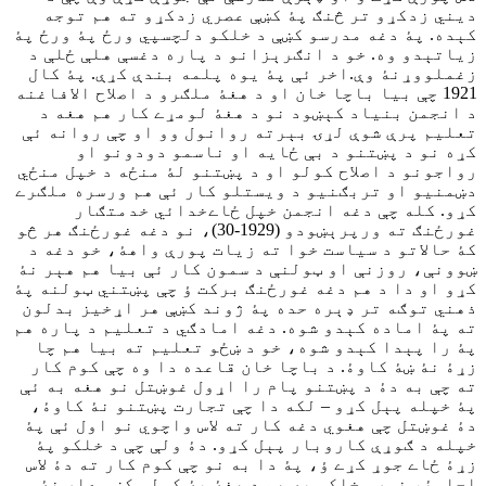
ديني زدکړو تر څنګ پۀ کښې عصري زدکړو ته هم توجه
کېده. پۀ دغه مدرسو کښې د خلکو دلچسپي ورځ پۀ ورځ پۀ
زياتېدو وه. خو د انګرېزانو د پاره دغسې هلې ځلې د
زغملووړنۀ وې.اخر ئې پۀ يوه پلمه بندې کړې. پۀ کال
1921 چې بيا باچا خان او د هغۀ ملګرو د اصلاح الافاغنه
د انجمن بنياد کېښود نو د هغۀ لومړے کار هم هغه د
تعليم پرې شوې لړۍ بېرته روانول وو او چې روانه ئې
کړه نو د پښتنو د بې ځايه او ناسمو دودونو او
رواجونو د اصلاح کولو او د پښتنو لۀ منځه د خپل منځي
دښمنيو او تربګنيو د ويستلو کار ئې هم ورسره ملګرے
کړو. کله چې دغه انجمن خپل ځاےخدائي خدمتګار
غورځنګ ته ورپرېښودو (1929-30)، نو دغه غورځنګ هر څو
کۀ حالاتو د سياست خوا ته زيات پورې واهۀ، خو دغه د
ښوونې، روزنې او ټولنې د سمون کار ئې بيا هم هېر نۀ
کړو او دا د هم دغه غورځنګ برکت ؤ چې پښتني ټولنه پۀ
ذهني توګه تر ډېره حده پۀ ژوند کښې هر اړخيز بدلون
ته پۀ اماده کېدو شوه. دغه امادګي د تعليم د پاره هم
پۀ را پېدا کېدو شوه، خو د ښځو تعليم ته بيا هم چا
زړۀ نۀ ښۀ کاوۀ. د باچا خان قاعده دا وه چې کوم کار
ته چې به دۀ د پښتنو پام را اړول غوښتل نو هغه به ئې
پۀ خپله پېل کړو – لکه دا چې تجارت پښتنو نۀ کاوۀ،
دۀ غوښتل چې هغوي دغه کار ته لاس واچوي نو اول ئې پۀ
خپله د ګوړې کاروبار پېل کړو. دۀ ولې چې د خلکو پۀ
زړۀ ځاے جوړ کړے ؤ، پۀ دا به نو چې کوم کار ته دۀ لاس
اچاوۀ، نورو خلکو به هم د هغۀ پۀ کولو کښې عار نۀ