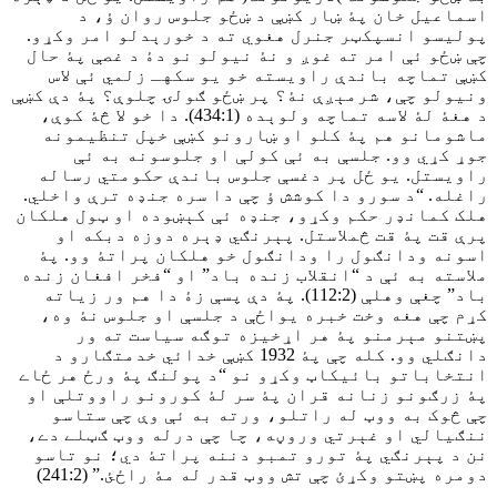
اسماعيل خان پۀ ښار کښې د ښځو جلوس روان ؤ، د
پوليسو انسپکټر جنرل هغوي ته د خورېدلو امر وکړو.
چې ښځو ئې امر ته غوږ و نۀ نيولو نو دۀ د غصې پۀ حال
کښې تماچه باندې راويسته خو يو سکهـ زلمي ئې لاس
ونيولو چې، شرمېږې نۀ؟ پر ښځو ګولۍ چلوې؟ پۀ دې کښې
د هغۀ لۀ لاسه تماچه ولوېده (434:1). دا خو لا څۀ کوې،
ماشومانو هم پۀ کلو او ښارونو کښې خپل تنظيمونه
جوړ کړي وو. جلسې به ئې کولې او جلوسونه به ئې
راويستل. يو ځل پر دغسې جلوس باندې حکومتي رساله
راغله. “د سورو دا کوشش ؤ چې دا سره جنډه ترې واخلي.
هلک کمانډر حکم وکړو، جنډه ئې کېښوده او ټول هلکان
پرې قت پۀ قت څملاستل. پېرنګي ډېره دوزه دبکه او
اسونه ودانګول را ودانګول خو هلکان پراتۀ وو. پۀ
ملاسته به ئې د “انقلاب زنده باد” او “فخر افغان زنده
باد” چغې وهلې (112:2). پۀ دې پسې زۀ دا هم ور زياته
کړم چې هغه وخت خبره يواځې د جلسې او جلوس نۀ وه،
پښتنو مېرمنو پۀ هر اړخيزه توګه سياست ته ور
دانګلي وو. کله چې پۀ 1932 کښې خدائي خدمتګارو د
انتخاباتو بائيکاټ وکړو نو “د پولنګ پۀ ورځ هر ځاے
پۀ زرګونو زنانه قران پۀ سر لۀ کورونو راووتلې او
چې څوک به ووټ له راتلو، ورته به ئې وې چې ستاسو
ننګيالي او غېرتي وروڼه، چا چې درله ووټ ګټلے دے،
نن د پېرنګي پۀ تورو تمبو دننه پراتۀ دي؛ نو تاسو
دومره پښتو وکړئ چې تش ووټ قدر له مۀ راځئ.” (241:2)