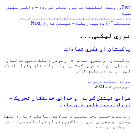
Prev
وروستۍ ليکنه
د ضم شوو ضلعو غونډه – ډاکټر سهېل
خان
ورپسې لينکه
سرمايه دارانه تهذيب او “اېډيپس
کمپلکس” (اېډيپس رېکس) – فېـصل فاران
Next
نورې ليکنې۔۔۔
پاکستان او فکري تضادات
پاکستان او فکري تضادات زمونږ د ملک ديني عالمان
او خطيبان “اساس پاکستان” يا د پاکستان بنياد اسلام
ګڼي او پۀ دې يقين لري
ټوله ليکنه ولولئ
نوومبر 12, 2021
عوامي نېشنل ګوند او خدائي خدمتګار تحريک –
ارباب محمد طاهر خان خليل
رياست د خپلو مخالفينو د مټ لاندې ساتلو د پاره بلها
وسلې او وسيلې لري. د جاګيرونو او مراعاتو سره د حب
الوطنۍ او مذهب