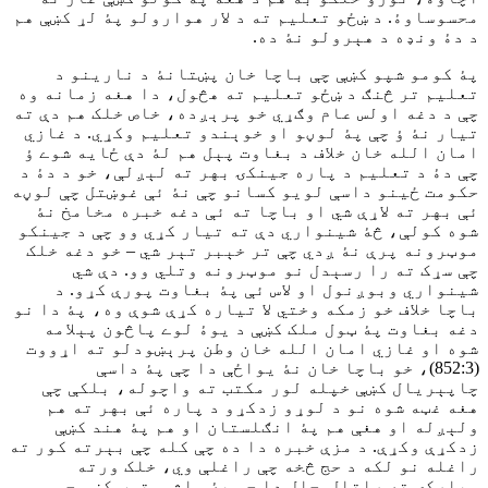
محسوساوۀ. د ښځو تعليم ته د لار هوارولو پۀ لړ کښې هم
د دۀ ونډه د هېرولو نۀ ده.
پۀ کومو شپو کښې چې باچا خان پښتانۀ د نارينو د
تعليم تر څنګ د ښځو تعليم ته هڅول، دا هغه زمانه وه
چې د دغه اولس عام وګړي خو پرېږده، خاص خلک هم دې ته
تيار نۀ ؤ چې پۀ لوڼو او خوېندو تعليم وکړي. د غازي
امان الله خان خلاف د بغاوت پېل هم لۀ دې ځايه شوے ؤ
چې دۀ د تعليم د پاره جينکۍ بهر ته لېږلې، خو د دۀ د
حکومت ځينو داسې لويو کسانو چې نۀ ئې غوښتل چې لوڼه
ئې بهر ته لاړې شي او باچا ته ئې دغه خبره مخامخ نۀ
شوه کولې، څۀ شينواري دې ته تيار کړي وو چې د جينکو
موټرونه پرې نۀ ږدي چې تر خېبر تېر شي – خو دغه خلک
چې سړک ته را رسېدل نو موټرونه وتلي وو. دې شي
شينواري وبوږنول او لاس ئې پۀ بغاوت پورې کړو. د
باچا خلاف خو زمکه وختي لا تياره کړې شوې وه، پۀ دا نو
دغه بغاوت پۀ ټول ملک کښې د يوۀ لوے پاڅون پېلامه
شوه او غازي امان الله خان وطن پرېښودلو ته اړووت
(852:3)، خو باچا خان نۀ يواځې دا چې پۀ داسې
چاپېريال کښې خپله لور مکتب ته واچوله، بلکې چې
هغه غټه شوه نو د لوړو زدکړو د پاره ئې بهر ته هم
ولېږله او هغې هم پۀ انګلستان او هم پۀ هند کښې
زدکړې وکړې. د مزې خبره دا ده چې کله چې بېرته کور ته
راغله نو لکه د حج څخه چې راغلې وي، خلک ورته
مبارکۍ ته راتلل. حال دا چې پۀ ماشومتوب کښې چې