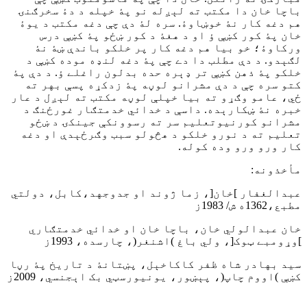
باچا خان دا مکتب ته لېږله نو پۀ خپله د دۀ سخرګنۍ
هم دغه کار نۀ خوښاوۀ. سره لۀ دې چې دغه مکتب د يوۀ
خان پۀ کور کښې ؤ او د هغۀ د کور ښځو پۀ کښې درس
ورکاوۀ؛ خو بيا هم دغه کار پر خلکو باندې ښۀ نۀ
لګېدو. د دې مطلب دا دے چې پۀ دغه لنډه موده کښې د
خلکو پۀ ذهن کښې تر ډېره حده بدلون راغلے ؤ. د دې پۀ
کتو سره چې د دې مشرانو لوڼه پۀ زدکړه پسې بهر ته
ځي، عامو وګړو ته بيا خپلې لوڼه مکتب ته لېږل د عار
خبره نۀ ښکارېده. داسې د خدائي خدمتګار غورځنګ د
مشرانو کورنيوتعليم سر ته رسوونکې جينکۍ د ښځو
تعليم ته د نورو خلکو د هڅولو سبب وګرځېدې او دغه
کار ورو ورو وده کوله.
مأخذونه:
عبدالغفار ]خان[، زما ژوند او جدوجهد،کابل، دولتي
مطبع،1362ه ش/ 1983ز
خان عبدالولي خان، باچا خان او خدائي خدمتګاري
]وړومبے ټوک[، ولي باغ )اشنغر(، چارسده، 1993ز
سيد بهادر شاه ظفر کاکاخېل، پښتانۀ د تاريخ پۀ رڼا
کښې )اووم چاپ(، پېښور، يونيورسټي بک اېجنسي، 2009ز