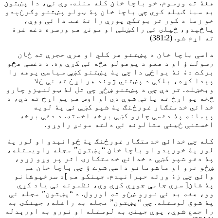
هغۀ ته ورسوم. خو باچا خان کله منله. وې ئې، دا پښتون
به سبا ګيله کوي چې باچا خان پۀ ټولو پښتنو وګرځېدو
خو زما د کور تر بوتکي پورې را نۀ غے. دا ئې ووې،
پاڅېدو، څپلۍ ئې راکښلې او مونږ هم ورسره دغه غرۀ
ته اړم شو. (381:2)
داسې باچا خان د پښتنو هر کلي او هرې حجرې ته ځان
رسولے ؤ او د هغو د پوهولو هڅه ئې کړې وه. د دغسې هڅو
برکت دۀ نۀ يواځې دا چې پۀ پښتنو کښې سياسي پوهه را
پېدا کړه، بلکې د پښتني ژوند هر اړخ ته ئې ځلا
وبخښله. تر دې چې د پښتنو ښځې چې تل لۀ ټولنيزو چارو
څخه يو اړخ ته پاتې شوې دي او اوس هم يو اړخ ته دي، د
خدائي خدمتګار غورځنګ پۀ شپو کښې ئې پۀ لويه
پېمانه پۀ دغسې چارو کښې برخه اخسته. د دغې برخه
اخستنې ځينې مثالونه ئې دلته مونږ راوړو.
کله چې خدائي خدمتګار غورځنګ پۀ ځوانېدو او لور پۀ
لور پۀ خورېدو او باچا خان “پښتون” مجله راويستله،
پۀ دغو شپو کښې د خدائي خدمتګارۍ اثر پر وړو زړو،
ښځو نرو او ماشومانو داسې شوے ؤ چې باچا خان هم
وائي چې زۀ ورته حېرانېدم. جينکو هم ]د سرخپوشانو
پۀ شان[ سرې جامې جوړې کړې وې، نظمونه ئې ياد کړي
وو، هغه به ئې نورو ښځو ته اورول. د “پښتون” مجله ئې
پۀ شوق لوستله. چې “پښتون” مجله به راغله، جينکۍ به
را جمع شوې، يوې جينۍ به لوستله او نورو به اورېدله