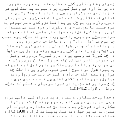
زمونږ پۀ فولکلور کښې د ملالۍ هغه ټپه ډېره مشهوره
ده چې پۀ اړه ئې وئيل کېږي چې د مېوند پۀ جنګ کښې ئې
غازيان دې ته هڅولي وو چې بائيلونکے جنګ وګټي. د
خدائي خدمتګارو شا ته دغسې ننګ ته هڅوونکې مېرمنې
ډېرې ولاړې وې. یو ځل چې پۀ اتمانزو کښې د سرخپوشو پۀ
يوه جلسه باندې فوج ډزې وکړې او دوه تنه ئې شهيدان
کړل، نو خلک پۀ تښتېدو شول. دغې جلسې ته لۀ معموله
سره سم ښځې هم ډېرې راغلې وې. د هغو لۀ منځه يوه جينۍ
چې نوم ئې “دل اراء” ؤ او د باچا خان خورزه وه،
راووتله او “د جلسې طرف ته ئې را منډې کړې. کوم خلک
چې تښتېدل، پۀ هغو کښې يو سړي ورته ووئيل چې جينۍ!
دا څۀ کوې؟ نۀ وينې چې دا ډزې کېږي؟ دې ورته وئيل،
بې غېرتو! تاسو تښتئ، ځکه خو زۀ مخامخ پرې ورځم. د
دې جينۍ پۀ وېنا دا ټول خلک ور واپس شول او د فوج نه
چاپېره شول نو د فوج افسر تپوس وکړو چې دا خلک څۀ
غواړي؟ سعدالله خان ]د ډاکټر خان صاحب زوي[ ورته
ووئيل، دوي ستاسو تلاشي اخلي چې تاسو د دوي مړي د
ځان سره يو نۀ سئ. پۀ دې خبره فوجيان د خلکو لۀ منځه
ووتل او لاړل. (412-13:1)
د خدائي خدمتګارو د مبارزې پۀ دوران کښې داسې نورې
پېښې هم ډېرې دي چې کله به سړو چرته څۀ کمزورتيا
ښکاره کړه نو ښځو به د هغۀ مخ ته هنداره ونيوله او
هغوي به ئې پر خپل دغه عمل پښېمانه کړل. د 1930 کال د
خدائي خدمتګارو د پاره ډېر خونړے کال ؤ. نۀ يواځې