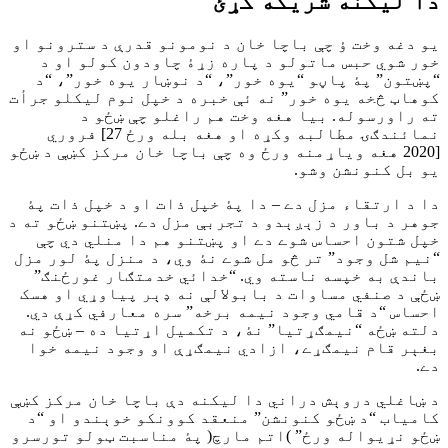
دا ليکنه شريکه کړئ
يو دغه وخت ؤ چې باچا خان د نومونو قدرې د سترونو او
خور شوي حبس ماتولو د پاره زړۀ چاودون کولو او د
“پښتون” پۀ پاڼو “يوه خور”، “د نوښار يوه خور”، “د
کوهاټ څخه يوه خور” نه ئې خبره د خپل نوم ليکلو جرأت
ته راورسوله. بيا هغه وخت هم راغلو چې ښځو د
نمائندګۍ مطالبه وکړه او هغه بله ورځ 27] فروري
[2020 هغه وياړمنه ورځ وه چې باچا خان مرکز کښې د ښځو
يو بل کنونشن وشو.
دا د ارتقاء مزل دے – دا پۀ خپل ذات او د خپل ذات پۀ
جوهر د باور د زېږېدو د تجربې مزل دے. پښتنو ښځو ته د
خپل شتون احساس شوے دے او پښتنو هم دا منلي دي چې
“نيم شل وجود” تر څو مل شوے نۀ وي، د منزل پۀ لور مزل
باندې به خپسه ناسته وي. “خدائي خدمتګار غورځنګ”
ښځې د صنفي مساوات د بابولالې نه ډېر پياوړي او هسک
احساس “د قامي وجود نيمه برخه” سره معارفي کړې دي.
دلته ښځه “نيمګړتيا” نۀ، د تکميل اړتيا ده – ښځو نه
بغېر قام نيمګړے، ازادي نيمګړې او وجود نيمه خوا
دے.
د ښاغلي دروېش دراني دا ليکنه دې باچا خان مرکز کښې
کامياب “د ښځو کنونشن” منعقد کوونکو خوېندو او “د
ښځو نړيواله ورځ” )اتم مارچ( پۀ مناسبت ټولو تورسرو