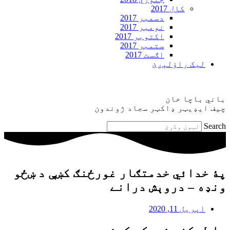
کال 2017
دسمبر 2017
نومبر 2017
اکتوبر 2017
ستمبر 2017
اګست 2017
ليک راؤلېږئ
باني باچا خان
چيف ايډيټر ډاکټر سجاد ژوندون
Search
پۀ خدائي خدمتګار غورځنګ کښې د ښځو
ونډه – دروېش درانے
اپریل 11, 2020