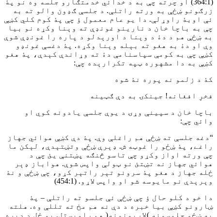
(364:1) او چرته چې به د خدائي خدمتګارو جلسه وه نو پۀ
زرګونو ښځې به ورته راتلې. د جلسې ګډون والو ته به
ئې اوبۀ راوړلې. دا يو عام معمول ؤ چې پۀ کوم کلي کښې
چې به باچا خان د نارينو غونډې ته وېنا وکړه نو بيا
به ښځې هم د دۀ د وېنا د اورېدلو د پاره را غونډې شوې
وې او دۀ به هغو ته بېله وېنا وکړه. پۀ دغسې غونډو
کښې چې به کومې سپاسنامې دۀ ته وړاندې کېدې، پۀ هغو
کښې به دا مشهوره ټپه تکرارېده چې:
کۀ د زلمو نه پوره نۀ شوه
فخرِ افغانه! جينکۍ به دې ګټينه
باچا خان د سپينې وړۍ د يوې جلسې يادونه کوي او
وائي چې:
“دغه جلسې ته ښځې هم راغلې وې. پۀ دې کښې هوائي جهاز
راغے، پۀ ښځو را غوټه ش. ډېرې ښځې وتښتېدې، لېکن ما
چې ورته اواز وکړو چې تاسو څنګه پښتنې يئ چې د
هوائي جهاز نه تښتئ نو ټولې واپس شوې. هواباز ډېر
ځله جهاز د هغو پۀ سرونو تېر راتېر کړو، چې ښځې و نۀ
وېرېدې نو مايوسه شو او واپس لاړو. (454:1)
دا خو د کلو حال ؤ چې ښځې ئې جلسو ته راتلې – پۀ
ښارونو کښې بيا خبره د دې نه هم مخ ته تللې وه. هلته
به ښځو جلوسونه )لاريونونه( هم راويستل. يو ځل د ډېره