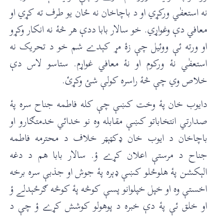
نه استعفٰي ورکړي او د باچاخان نه ځان يو طرف ته کړي او
معافي دې وغواړي. خو سالار بابا ددې هر څۀ نه انکار وکړو
او ورته ئې ووئيل چې زۀ مړ کېدے شم خو د تحريک نه
استعفٰي نۀ ورکوم او نۀ معافي غواړم. ستاسو لاس دې
خلاص وي چې څۀ راسره کولې شئ وکړئ.
دايوب خان پۀ وخت کښې چې کله فاطمه جناح سره پۀ
صدارتي انتخاباتو کښې مقابله وه نو خدائي خدمتګارو او
باچاخان د ايوب خان ډکټېټر خلاف د محترمه فاطمه
جناح د مرستې اعلان کړے ؤ. سالار بابا هم د دغه
الېکشن پۀ هلوځلو کښې ډېره پۀ جوش او جذبې سره برخه
اخستې وه او خپل خپلوانو پسې کوڅه پۀ کوڅه ګرځېدلے ؤ
او خلق ئې پۀ دې خبره د پوهولو کوشش کړے ؤ چې د