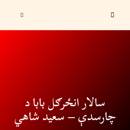
زړې ګڼې
ليک راؤلېږئ
سالار انځرګل بابا د
چارسدې – سعيد شاهي