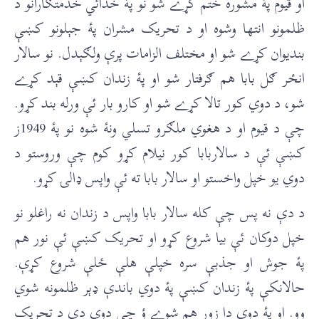
او قيوم پۀ مشوره ختم کړے شو نو پۀ خدائي خدمتګارانو د
ظلمونو انتها وشوه او د تحريک مشران پۀ جېلونو کښې
بنديوان کړے شو او مختلف الزامات پرې ولګېدل. نو سالار
انځر ګل بابا هم ګرفتار شو او پۀ زندان کښې قېد کړے
شو، د دوي کور تالا کړے شو او کارو بار ئې ورله بند کړو.
چې د قيوم او د هغوي ملګرو تسلي ونۀ شوه نو پۀ 1949ز
کښې ئې د سالاربابا کور نيلام کړو کوم چې وروستو د
دوي يو خپل واخستو او سالار بابا ته ئې واپس ډالۍ کړو.
د دې نه پس چې کله سالار بابا واپس د زندان نه راغلو نو
خپل دوکان ئې بيا شروع کړو او تحريک کښې ئې نور هم
پۀ جوش او جذبې سره خپلې هلې ځلې شروع کړې.
حالانکې پۀ زندان کښې پۀ دوي باندې ډېر ظلمونه شوي
وو. او پۀ دوي دا زور هم شوے ؤ چې دوي دې د تحريک