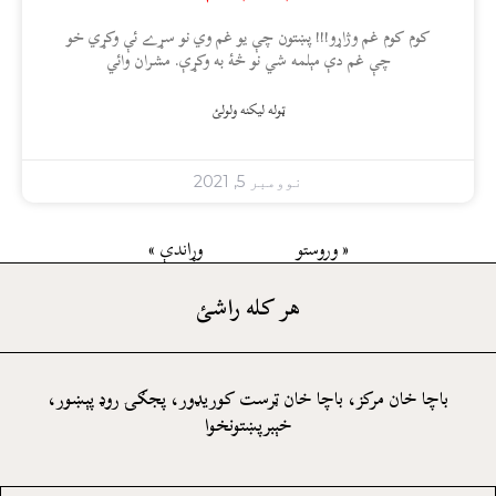
کوم کوم غم وژاړو!!! پښتون چې يو غم وي نو سړے ئې وکړي خو
چې غم دې مېلمه شي نو څۀ به وکړې. مشران وائي
ټوله ليکنه ولولئ
نوومبر 5, 2021
« وروستو
وړاندې »
هر کله راشئ
باچا خان مرکز، باچا خان ټرست کوريډور، پجګۍ روډ پېښور،
خېبرپښتونخوا