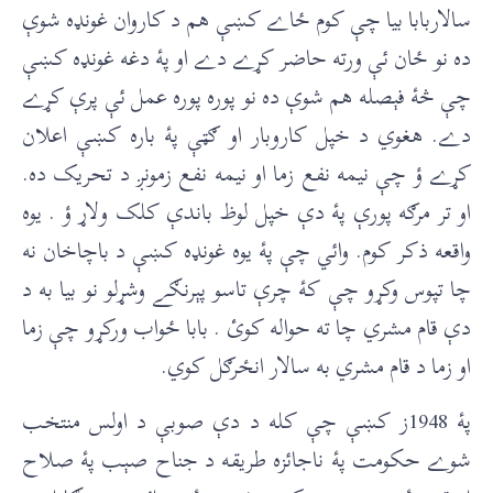
سالاربابا بيا چې کوم ځاے کښې هم د کاروان غونډه شوې
ده نو ځان ئې ورته حاضر کړے دے او پۀ دغه غونډه کښې
چې څۀ فېصله هم شوې ده نو پوره پوره عمل ئې پرې کړے
دے. هغوي د خپل کاروبار او ګټې پۀ باره کښې اعلان
کړے ؤ چې نيمه نفع زما او نيمه نفع زمونږ د تحريک ده.
او تر مرګه پورې پۀ دې خپل لوظ باندې کلک ولاړ ؤ . يوه
واقعه ذکر کوم. وائي چې پۀ يوه غونډه کښې د باچاخان نه
چا تپوس وکړو چې کۀ چرې تاسو پېرنګے وشړلو نو بيا به د
دې قام مشري چا ته حواله کوئ . بابا ځواب ورکړو چې زما
او زما د قام مشري به سالار انځرګل کوي.
پۀ 1948ز کښې چې کله د دې صوبې د اولس منتخب
شوے حکومت پۀ ناجائزه طريقه د جناح صېب پۀ صلاح