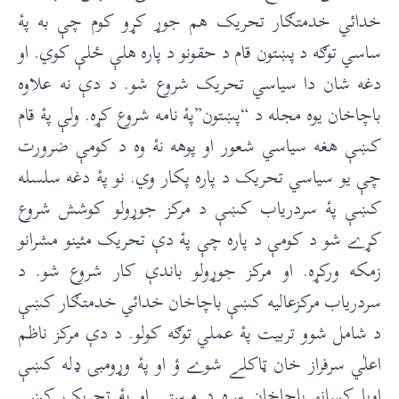
خدائي خدمتګار تحريک هم جوړ کړو کوم چې به پۀ
ساسي توګه د پښتون قام د حقونو د پاره هلې ځلې کوي. او
دغه شان دا سياسي تحريک شروع شو. د دې نه علاوه
باچاخان يوه مجله د “پښتون”پۀ نامه شروع کړه. ولې پۀ قام
کښې هغه سياسي شعور او پوهه نۀ وه د کومې ضرورت
چې يو سياسي تحريک د پاره پکار وي. نو پۀ دغه سلسله
کښې پۀ سردرياب کښې د مرکز جوړولو کوشش شروع
کړے شو د کومې د پاره چې پۀ دې تحريک مئينو مشرانو
زمکه ورکړه. او مرکز جوړولو باندې کار شروع شو. د
سردرياب مرکزعاليه کښې باچاخان خدائي خدمتګار کښې
د شامل شوو تربيت پۀ عملي توګه کولو. د دې مرکز ناظم
اعلٰي سرفراز خان ټاکلے شوے ؤ او پۀ وړومبۍ ډله کښې
اويا کسانو باچاخان سره د مرستې او پۀ تحريک کښې