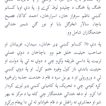
څنګ پۀ څنګ د چلېدو لوظ کړے ؤ. پۀ دې اويا کسانو
کښې ناظم سرفراز خان، اسرارخان، احمد کاکا، فصيح
باچا، سالار انځرګل بابا او نور ګڼ شمېر خدائي
خدمتګاران شامل وو.
پۀ دې 70 کسانو کښې ډېر خانان، سيدان، غريبانان او
صاحب حېثيت خلق هم وو. باچاخان د دوي عملي
تربيت پۀ داسې طريقه وکړو چې د دوي نه ئې پۀ دولت او
حېثيت باندې ناز کول وغېره ختم کړل. او پۀ دوي کښې
ئې د ورورولۍ او د يو بل سره د قام د خدمت جذبه رابرڅېره
کړه کومې چې د تحريک پۀ کاميابۍ کښې ډېر لوے کردار
ادا کړو. او دغه خدائي خدمتګار چې کله بيا د مرکز نه بهر
شو او معاشرې ته راغلل نو د قام ځوانانو له ئې دا پېغام ورکړو