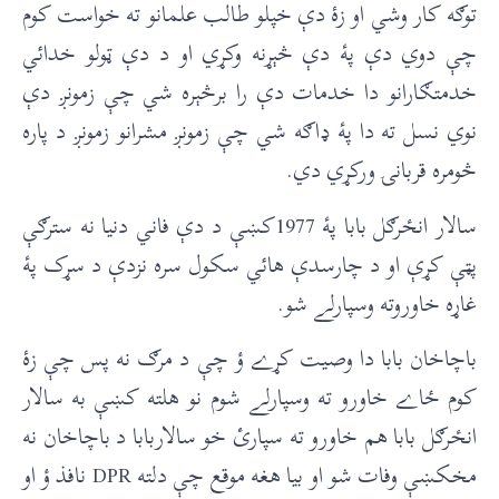
توګه کار وشي او زۀ دې خپلو طالب علمانو ته خواست کوم
چې دوي دې پۀ دې څېړنه وکړي او د دې ټولو خدائي
خدمتګارانو دا خدمات دې را برڅېره شي چې زمونږ دې
نوي نسل ته دا پۀ ډاګه شي چې زمونږ مشرانو زمونږ د پاره
څومره قربانۍ ورکړي دي.
سالار انځرګل بابا پۀ 1977کښې د دې فاني دنيا نه سترګې
پټې کړې او د چارسدې هائي سکول سره نزدې د سړک پۀ
غاړه خاوروته وسپارلے شو.
باچاخان بابا دا وصيت کړے ؤ چې د مرګ نه پس چې زۀ
کوم ځاے خاورو ته وسپارلے شوم نو هلته کښې به سالار
انځرګل بابا هم خاورو ته سپارئ خو سالاربابا د باچاخان نه
مخکښې وفات شو او بيا هغه موقع چې دلته DPR نافذ ؤ او