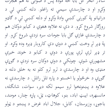
سالار انځر ګل بابا څۀ موده پس د صوابۍ نه هم هجرت
وکړو او د چارسدې سيمې ته راغلو. دلته کښې ئې د
درانيانو پۀ کورنۍ کښې وادۀ وکړو او دلته کښې ئې د ګاډو
روزګار شروع کړو. د دې نه علاوه هغوي د کبابو دوکان هم
د چارسدې غازي ګل بابا جومات سره نزدې شروع کړو. او
پۀ ډېر لږ وخت کښې د دوي دې کاروبار ډېره وده وکړه. او
تر ډېر لرې لرې پورې د دوي د کبابو د خوند خبرې
مشهورې شوې. چونکې د دوي دوکان سره نزدې د ګوړې
منډۍ وه او د چارسدې د لرو لرو کلو نه به خلق دلته د
ګوړې د خرڅولو يا اخستو د پاره تلل راتلل. د چارسدې نه
علاوه د پښتونخوا لرو سيمو لکه دير، سوات، شانګله،
مانسهره، ايبټ اباد، بنو، کوهاټ، ټل، پاړه چنار، مومند،
باجوړ، وزيرستان، کابل، جلال اباد غرض د پښتنو د ټولو