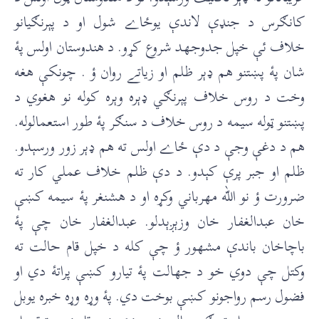
کانګرس د جنډې لاندې يوځاے شول او د پېرنګيانو
خلاف ئې خپل جدوجهد شروع کړو. د هندوستان اولس پۀ
شان پۀ پښتنو هم ډېر ظلم او زياتے روان ؤ . چونکې هغه
وخت د روس خلاف پېرنګي ډېره وېره کوله نو هغوي د
پښتنو ټوله سيمه د روس خلاف د سنګر پۀ طور استعمالوله.
هم د دغې وجې د دې ځاے اولس ته هم ډېر زور ورسېدو.
ظلم او جبر پرې کېدو. د دې ظلم خلاف عملي کار ته
ضرورت ؤ نو الله مهرباني وکړه او د هشنغر پۀ سيمه کښې
خان عبدالغفار خان وزېږېدلو. عبدالغفار خان چې پۀ
باچاخان باندې مشهور ؤ چې کله د خپل قام حالت ته
وکتل چې دوي خو د جهالت پۀ تيارو کښې پراتۀ دي او
فضول رسم رواجونو کښې بوخت دي. پۀ وړه وړه خبره يوبل