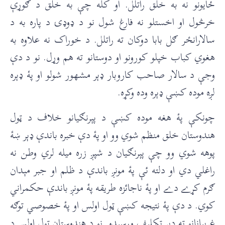
ځايونو نه به خلق راتلل. او کله چې به خلق د ګوړې
خرڅول او اخستلو نه فارغ شول نو د ډوډۍ د پاره به د
سالارانځر ګل بابا دوکان ته راتلل. د خوراک نه علاوه به
هغوي کباب خپلو کورونو او دوستانو ته هم وړل. نو د دې
وجې د سالار صاحب کاروبار ډېر مشهور شولو او پۀ ډېره
لږه موده کښې ډېره وده وکړه.
چونکې پۀ هغه موده کښې د پېرنګيانو خلاف د ټول
هندوستان خلق منظم شوي وو او پۀ دې خبره باندې ډېر ښۀ
پوهه شوي وو چې پېرنګيان د شپږ زره ميله لري وطن نه
راغلي دي او دلته ئې پۀ مونږ باندې د ظلم او جبر مېدان
ګرم کړے دے او پۀ ناجائزه طريقه پۀ مونږ باندې حکمراني
کوي. د دې پۀ نتيجه کښې ټول اولس او پۀ خصوصي توګه
غريبانانو ته ډېر تکليف ورسېدو. نو د هندوستان ټول اولس د