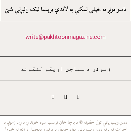
تاسو مونږ ته خپلې لينکې په لاندې برېښنا ليک رالېږلې شئ
write@pakhtoonmagazine.com
زمونږ د سماجي اړيکو لنکونه
ددې وېب پاڼې ټول حقونه © د باچا خان ټرسټ سره خوندي دي۔ زمونږ د
اجازت نه پرته ددې وېب پاڼې مواد چاپول يا د نورو ډيجيټل ذرائع نه خپرول