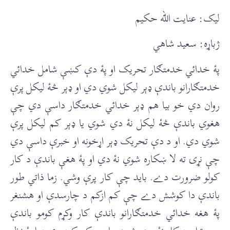
ليک: عنايت الله حکيم
ژباړه: سعيد شاهي
پۀ خدائي خدمتګار تحريک او پۀ دې کښې شامل خدائي
خدمتګارانو باندې ډېر ليکل شوي دي او ډېر څۀ ليکل پرې
روان دي خو بيا هم ډېر خدائي خدمتګار داسې دي چې
هغوي باندې څۀ ليکل نۀ دي شوي يا ډېر کم ليکل پرې
شوي دي. او د دې تحريک ډېر اړخونه او خبرې داسې دي
چې نړۍ ته لا ښکاره شوي نۀ دي او پۀ هغې باندې د کار
کولو ضرورت دے. بايد چې کار پرې وشي. زما ذاتي طور
باندې دا کوشش دے چې کم ازکم د چارسدې او هشنغر
پۀ هغه خدائي خدمتګارانو باندې کار وکړم کومو باندې