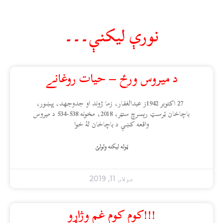
نورې ليکنې۔۔۔
د میروس ورځ – حیات روغانے
27 اکتوبر 1942ز عبدالغفار، زما ژوند او جدوجهد، پېښور،
باچاخان ټرسټ رېسرچ سنټر، 2018، مخونه 538-534 د میروس
واقعه کښې د باچاخان لۀ خوا
ټوله ليکنه ولولئ
جولای 11, 2019
!!!کوم کوم غم وژاړو