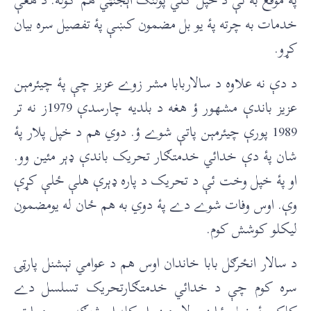
خدمات به چرته پۀ يو بل مضمون کښې پۀ تفصيل سره بيان
کړو.
د دې نه علاوه د سالاربابا مشر زوے عزيز چې پۀ چيئرمېن
عزيز باندې مشهور ؤ هغه د بلديه چارسدې 1979ز نه تر
1989 پورې چيئرمېن پاتې شوے ؤ. دوي هم د خپل پلار پۀ
شان پۀ دې خدائي خدمتګار تحريک باندې ډېر مئين وو.
او پۀ خپل وخت ئې د تحريک د پاره ډېرې هلې ځلې کړې
وې. اوس وفات شوے دے پۀ دوي به هم ځان له يومضمون
ليکلو کوشش کوم.
د سالار انځرګل بابا خاندان اوس هم د عوامي نېشنل پارټۍ
سره کوم چې د خدائي خدمتګارتحريک تسلسل دے