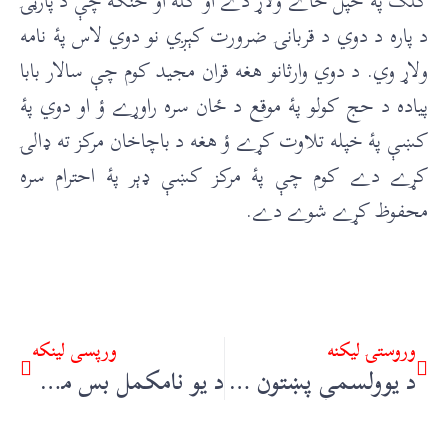
کلک پۀ خپل ځاے ولاړ دے او کله او څنګه چې د پارټۍ
د پاره د دوي د قربانۍ ضرورت کېږي نو دوي لاس پۀ نامه
ولاړ وي. د دوي وارثانو هغه قران مجيد کوم چې سالار بابا
پياده د حج کولو پۀ موقع د ځان سره راوړے ؤ او دوي پۀ
کښې پۀ خپله تلاوت کړے ؤ هغه د باچاخان مرکز ته ډالۍ
کړے دے کوم چې پۀ مرکز کښې ډېر پۀ احترام سره
محفوظ کړے شوے دے.
وروستۍ ليکنه
ورپسې لينکه
د يوولسمې پښتون ( خاکه) – ساجد ټکر
د يو نامکمل بس مکمله خو عجيبه قيصه – پښتون