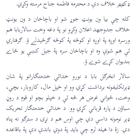
ډکټېټر خلاف دې د محترمه فاطمه جناح مرسته وکړي.
کله چې بيا ون يونټ جوړ شو او باچاخان د ون يونټ
خلاف جدوجهد اعلان وکړو نو پۀ دغه وخت سالاربابا هم
ورسره اوږه پۀ اوږه او کوڅه پۀ کوڅه ګرځېدلے ؤ. ګرفتاري
ئې هم شوې وه او باچاخان سره پۀ جېل کښې يو ځاے
بنديوان کړے شوے ؤ.
سالار انځرګل بابا د نورو خدائي خدمتګارانو پۀ شان
ډېرتکليفونه برداشت کړي وو او خپل مال، کاروبار، بچي،
وخت، ځواني غرض هر څه ئې د خپلو بچو او قوم د روڼ
سباؤن د پاره قرباني کړي وو. د خدائي خدمتګار تحريک
ډېر نومونه داسې دي چې اوس هم د نړۍ د سترګو نه پناه
دي. زۀ دا هيله لرم چې بايد پۀ دوي باندې دې پۀ باقاعده