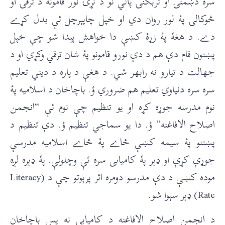
سره دښمنۍ او تربګنۍ پالي نو د نړۍ نور قامونه د ترقۍ او
څوکالۍ پۀ لور روان دي او خپل چاپېرچل ئې بدل کړے
دے. د هغۀ پۀ زړۀ کښې دا خواهش پېدا شو چې خپل
پښتون قام دې هم د دې نورو قامونو پۀ شان ترقي وکړي او د
جهالت د تيارو نه رابهر شي. د هغې د پاره د ديني تعليم
سره سره دنياوي تعليم هم ضروري ؤ. باچاخان د اسلاميه پۀ
نوم مدرسه جوړه کړه او يو تنظيم چې نوم ئې “انجمن
اصلاح الافاغنه” ؤ. دا يو سماجي تنظيم ؤ. دې تنظيم د
پښتنو پۀ سيمه کښې ځاے پۀ ځاے اسلاميه مدرسې
جوړې کړې او ډېر پۀ کاميابۍ سره ئې وچلولې. پۀ ډېره لږه
موده کښې د دې مدرسو دومره اثر پرېوتو چې د (Literacy
Rate) ډېر سېوا شو.
د انجمن اصلاح الافاغنه د کاميابۍ نه پس باچاخان