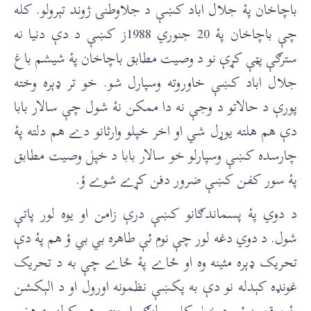
باچاخان پۀ جلال اباد کښې د جلاوطنۍ ژوند تېرولو. کله
چې باچاخان پۀ 20 جنوري 1988ز کښې د دې دنيا نه
سترګې پټې کړې نو د وصيت مطابق باچاخان پۀ شيشم باغ
جلال اباد کښې خاوروته وسپارل شو. خو تر ډېره وخته
پورې د حالاتو د وجې نه دا ممکن نۀ شول چې سالار بابا
دې هم هلته يوړل شي او اخر خپلو وارثانو دے هم دلته پۀ
چارسده کښې وسپارلو خو سالار بابا د خپل وصيت مطابق
پۀ سور کفن کښې ضرور دفن کړے شوے ؤ.
د دوي پۀ پسماندګانو کښې درې زامن او يوه لور پاتې
شول. د دوي دغه لور چې نوم ئې طاهره بي بي ؤ هم پۀ دې
تحريک ډېره مئينه وه او ځاے پۀ ځاے چې به د تحريک
غونډه کېدله نو دې به پکښې نظمونه اورول او د الېکشن
پۀ موقع به ئې د خپل کلي پولنګ اېجنټي هم کوله. د هغې