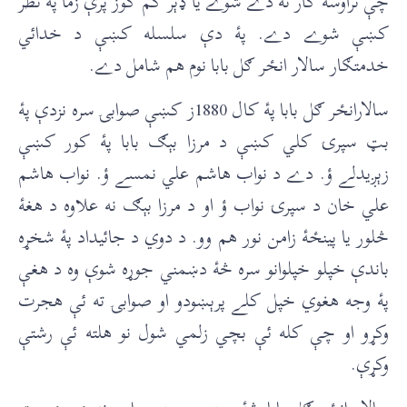
چې تراوسه کار نۀ دے شوے يا ډېر کم کوز پرې زما پۀ نظر
کښې شوے دے. پۀ دې سلسله کښې د خدائي
خدمتګار سالار انځر ګل بابا نوم هم شامل دے.
سالارانځر ګل بابا پۀ کال 1880ز کښې صوابۍ سره نزدې پۀ
بټ سپرۍ کلي کښې د مرزا بېګ بابا پۀ کور کښې
زېږيدلے ؤ. دے د نواب هاشم علي نمسے ؤ. نواب هاشم
علي خان د سپرۍ نواب ؤ او د مرزا بېګ نه علاوه د هغۀ
څلور يا پينځۀ زامن نور هم وو. د دوي د جائيداد پۀ شخړه
باندې خپلو خپلوانو سره څۀ دښمني جوړه شوې وه د هغې
پۀ وجه هغوي خپل کلے پرېښودو او صوابۍ ته ئې هجرت
وکړو او چې کله ئې بچي زلمي شول نو هلته ئې رشتې
وکړې.