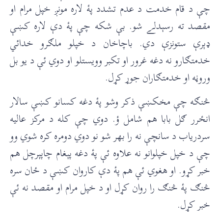
چې د قام خدمت د عدم تشدد پۀ لاره مونږ خپل مرام او
مقصد ته رسېدلے شو. بې شکه چې پۀ دې لاره کښې
ډېرې ستونزې دي. باچاخان د خپلو ملګرو خدائي
خدمتګارو نه دغه غرور او تکبر وويستلو او دوي ئې د يو بل
وروڼه او خدمتګاران جوړ کړل.
څنګه چې مخکښې ذکر وشو پۀ دغه کسانو کښې سالار
انځرر ګل بابا هم شامل ؤ. دوي چې کله د مرکز عاليه
سردرياب د سانچې نه را بهر شو نو دوي دومره کره شوي وو
چې د خپل خپلوانو نه علاوه ئې پۀ دغه پېغام چاپېرچل هم
خبر کړو. او هغوي ئې هم پۀ دې کاروان کښې د ځان سره
څنګ پۀ څنګ را روان کړل او د خپل مرام او مقصد نه ئې
خبر کړل.