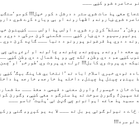
و محاصره شوو کښې ـــ
تجاج هغې پۀ مات شوي ستر د درشل د کور خپل!!! کومو ‘سنګ
اصره شوي ښارونه، اظهارونه او بې ویاړه کړے شوي دارون
 وطن’، ‘مسلط’ کړئ رد شوي د اولس پۀ اولس ـــ کښېنوئ خپ
 یونیورسټیو د دې ښار کښې ـــ شکمنې کړئ مرکې د دوي، ب
ونه د دوي پۀ قرضونو پورونو د دنیا ـــ ګاڼه کړئ دوي ـ
شي هغه داوونه، پېچونه، چلونه، چالونه او لړغړیتې چې پ
ب کښې هم د دې وطن، لکه چې وو پۀ شمال د دې وطن کښې ـــ
یکه دې پروت وي کابل!!! تړلے دې پروت وي ‘طورخم’ او ‘چمن’
باده تودې خبرې اسلام اباد ته ‘انتخابي شاپنګ بېګ’ کښې 
ۀ بېنډ، چېنل پۀ چېنل، داخله پۀ خارجه، خارجه پۀ داخله
یات خان د خیسور؛ واورئ معنې د قیصې د هغۀ ـــ مۀ شمارئ
ذ سپین؛ وګورئ سوخت ته پۀ سترګو د هغې کښې، وګورئ کونج
 مسید پۀ هاغه ایوانونو چې ګڼئ ئې ‘پلیت’ تاسو ـــ
ځاے د نیولو ګوتې یو بل ته ـــ لا به یو کېږو، ګنې ورکېږ
لو سره!!!