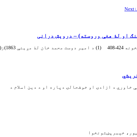
Next
نګ او لۀ هغې وروسته) – دروېش درانی
قرېشي
ې خاورې د ازادۍ او خوشحالۍ دپاره او د دين اسلام د
ښور، خېبرپښتونخوا