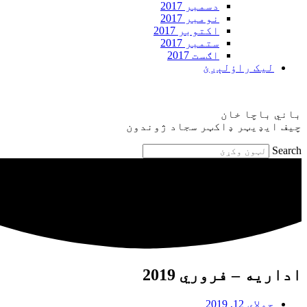
دسمبر 2017
نومبر 2017
اکتوبر 2017
ستمبر 2017
اګست 2017
ليک راؤلېږئ
باني باچا خان
چيف ايډيټر ډاکټر سجاد ژوندون
Search
اداريه – فروري 2019
جولای 12, 2019