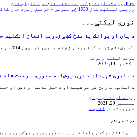
Prev
وروستۍ ليکنه
زلمو مست شئ – خان عبدالولي خان
ورپسې لينکه
د کال 1930 څو مصرعې – جرنېل زمرد خان کاکا
نورې ليکنې۔۔۔
د پاڼ او پړانګ پۀ منځ کښې (دوېم افغان انګلیس ج
‘د پښتني ژوند کړۀ وړۀ’، زم زم پرېس، کراچۍ، 2014ز، مخونه 424-408 (1) د امير دوست محمد خان لۀ مړينې 1863)ز( وروسته
ټوله ليکنه ولولئ
اکتوبر 19, 2019
د بابړې شهيدان د نړۍ روښانه ستوري – رحمت شاه 
د اسلامي تاريخ هر يو شهيد او د خپل مذهب او دين او خپل
ټوله ليکنه ولولئ
سپتمبر 29, 2021
« وروستو
وړاندې »
هر کله راشئ
باچا خان مرکز، باچا خان ټرست کوريډور، پجګۍ روډ پې