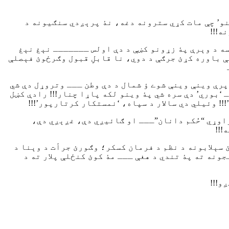
ینو’ چې مات کړي سترونه دغه، نۀ پرېږدي سنګیونه د
ه!!!
سه د وېرې پۀ زړونو کښې د دې اولس ـــــــ نېغ نېغ
ې باوره کړئ جرګې د دوي، نا قابلِ قبول وګرځوئ فېصلې
رې وینې وینې شوے ؤ شمال د دې وطن ـــ وتروړل دې شي
 ‘بوري’ دې سره شي پۀ وینو لکه پاړا چنار!!! رادې کښل
!!! وئیلي دي سالار د سپاه، ‘نمستکار کرتارپور’!!!
راوړي “حُکم دانان”ـــ او ګائیږي دې، غږېږي دې،
!!!
 سېلابونه د نظم د فرمان کسکر؛ وګورئ جرأت د وېنا د
ونه ته پۀ تندي د هغې ـــ مۀ کوئ کنځلې پلار ته د
و!!!