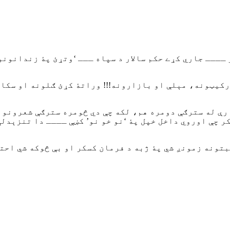
ـــ جاري کړے حکم سالار د سپاه ـــ ‘وتړئ پۀ زندانونو ک
رکیټونه، مېلې او بازارونه!!! وراتۀ کړئ ګلونه او سکار
رې له سترګې دومره هم، لکه چې دي څومره سترګې شعرونو ت
ر چې اوروي داخل خپل پۀ ‘نو خو نو’ کښې ــــ دا تنزېدل
بتونه زمونږ شي پۀ ژبه د فرمان کسکر او بې څوکه شي احت