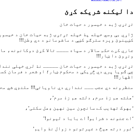
دا ليکنه شريکه کړئ
تړتړۍ ژبه د خیسور د حیات خان
ژاړي بې وسي خپله پۀ خپله تړتړۍ ژبه حیات خان د خیسور ـ
کښېنوئ وېره سترګو کښې د ماشومانو د دې وطن!!!
جاري کړے حکم سالار د سپاه ــــ تالا کړئ دوکانونه، ما
ونړوئ دا ښار!!!
تړتړۍ ژبه د خیسور د حیات خان ـــــ نۀ لري خپلې نندا
چې ګویا پرې دي څړیکې د محکوم ښار؛ او شعر د فرمان کسک
اظهار!!!
منظرونه دي عجب ـــ نندارې دي ناویاتې!!! ملنډې شي مح
‘هلته هم زۀ مرم، دلته هم زۀ مرم’،
‘بهوک تهذیب کے سانچون مین نهین ډهل سکتی’،
‘اے جنونه د شرابو! اے بابا د لېونو!’
‘نور درته هېڅ د غېرتونو د زوال نۀ وایم’