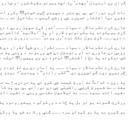
ګران وي اوسېدل ‘مهذب’ پۀ تهذیبونو سقوط شوو او ښارون
مات کړو نوراني بي بي ستر د سپینو څڼو خپلو!!! وکړو اح
هغوي میا افتخار حسېن، چې ورشي کېمپ د بکاخېل ته ـ مح
جاري کړے حکم سالار د سپاه ـــ ‘تور کړئ سپین روبي د دې
کړئ ټوپکونه پۀ سکولونو، لارو او پۀ ‘اسلامیه’ کالجونو
د دوي ـــ کړئ ټول ملک نوے ‘ون یونټ’ ــــ وزورئ ورمېږ
جاري کړے حکم سالار د سپاه ـــ تکرار دې شي! تکرار دې 
وږمې دې خاورې نه او ونوستل دې شي وږمونه د وینې پۀ جنو
شي نوکونه پۀ مخ د اشنغر!!! لوخړه دې وي پېښور!!! تیکه ت
جاري کړے حکم سالار د سپاه ـــ پۀ امان دې وي لۀ توده 
څربېږي دې، ګواښېږي دې ‘”حُکم رانان” د پېنډۍ’؛ بېنډ پ
پۀ روي د خداے! مۀ اورئ قیصه چې کوي ئې پۀ تړتړۍ ژبه ح
هغۀ ـ مۀ شمېرئ کرښې راکښلې چې دي نوراني بي بي پۀ کاغ
نقیب الله مسید ـــ مۀ لېلاموئ مقدسې وینې د نقیب الله
ورکړئ لاسونه یو تر بل پۀ ځاے د ورکولو د پېغورونو، پۀ 
یو کېږو به پۀ یو کېدلو سره ـــ ګنې ورک به شو پۀ ورکېد