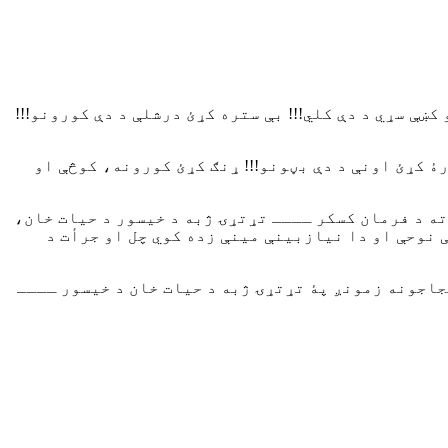
ښې سړي د دې کلي!!! بې ستره کړئ درشلې د دې کورونو!!!
ۀ کړئ اونې د دې بڼونو!!! ړنګ کړئ کورونه، کوڅې او
ه د فرمان کسکر ــــ تړتړۍ ژبه د خیسور د حیات خان،
ې نوحې او دا نیازبینې مینې زده کوي چل او جرأت د
جاجونه زمونږ پۀ تړتړۍ ژبه د حیات خان د خیسور ــــ