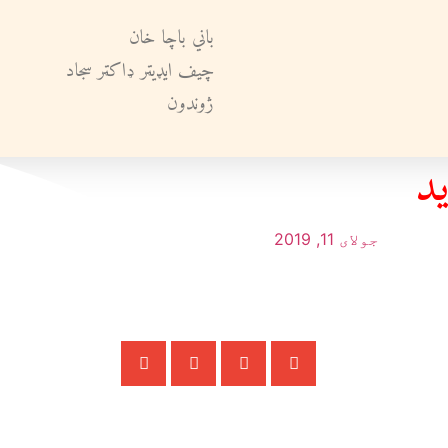
باني باچا خان
چيف ايډيټر ډاکټر سجاد
ژوندون
د
جولای 11, 2019