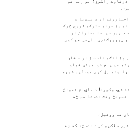
 درناوے راکوي؛ نو زما هم
وم.
اخبارونه او د مېډيا د
 ته پۀ درنه سترګه ګوري څوک
دے. ډېر سياست مداران او
او پروپېګنډې راپسې هم کوي
 پۀ لنګه ناست ؤ او د خان
ته هم پام شو. مرغۍ خپلو
بلبونه بل کړي وو. لږه شېبه
ۀ شي. وګوره! د ماښام نمونځ
 نمونځ وخت دے. تۀ هم څۀ
ان ته ووئيل،
خرى سلګیو کړے دے. څۀ کۀ زۀ