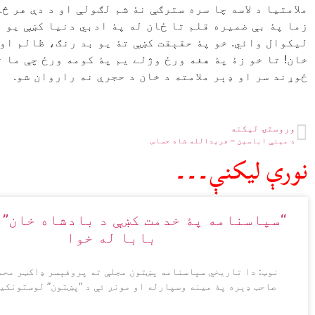
ملامتيا د لاسه چا سره سترګې نۀ شم لګولې او د دې هر 
زما پۀ بې ضمیره قلم تا ځان له پۀ ادبي دنيا کښې يو ل
ليکوال وائي. خو پۀ حقېقت کښې تۀ يو بد رنګ، ظالم او د
خان! تا خو زۀ پۀ هغه ورځ وژلے يم پۀ کومه ورځ چې ما 
ځوړند سر او ډېر ملامته د خان د حجرې نه راروان شو.
وروستۍ ليکنه
د مینې اباسین – فریدالله شاه حساس
نورې ليکنې۔۔۔
“سپاسنامه پۀ خدمت کښې د بادشاه خان” 
بابا له خوا
نوټ: دا تاريخي سپاسنامه پښتون مجلې ته پروفېسر ډاکټر محم
صاحب ډېره پۀ مينه وسپارله او مونږ ئې د “پښتون” لوستونکيو