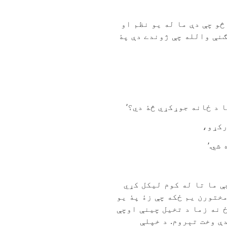
څو چې دې ما له يو نظم او
ګنې والله چې ژوندے دې پۀ
ا د ځانه جوړکړي څۀ دي؟’
رکړو،
شي.’
ې ما تا له کوم ليکل کړي
مختورن يم ځکه چې زۀ پۀ يو
ځ نه زما د تخيل چينې اوچې
ې وخت تېروم. د خپلې