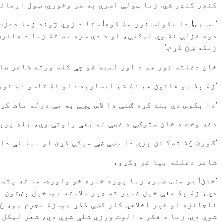
کنډر کنډر شي. زما ټولې اسرې به سر وخوري. ټول ارمانو
‘بس بس! دا بکواس نور مۀ کوه! ستا د زوي ژوند زما دعزت
دوه غزلې نۀ وي ليکلې، او د دې سره به تۀ زما د ډائر
زمکه ښخ کړم.’
خان دغلته نور هم د اور لمبه شو چې کله ورته شاعر صا
‘زۀ پۀ يو قانون هم نۀ شم ايسارېدے او نۀ تاسو له نور 
‘دا بکوس دې بند کړه ګنې دا لاس پښې به مې درله مات کړ
دغه وخت د خان سترګې د غصې نه بقې راوتې وې، بلډ پرې
‘ګورئ څۀ ته؟ نن پرې دا مټې ښې سپکې کړئ او بيا ئې دا
شاعر دغلته بيا غږ وکړو،
‘خان! يو منټ صبر، زما پوره خبره خو واوره. ما ته پته 
دي، زۀ پۀ هغې خپل ضمېر ته ډېر ملامته يم. خپل پښتون 
ناجائزه او غېر اخلاقي کار کښې ککړ يم. زۀ مجرم يم، ځ
شوې دي. زما د فکر د الوت ورزې شلې شوې دي، شعر ليکل 