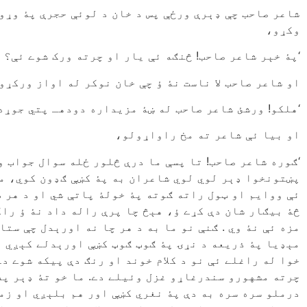
شاعر صاحب چې ډېرې ورځې پس د خان د لوئې حجرې پۀ وړوک
وکړو،
‘پۀ خېر شاعر صاحب! څنګه ئې يار او چرته ورک شوے ئې؟ 
او شاعر صاحب لا ناست نۀ ؤ چې خان نوکر له اواز ورکړو
‘هلکو! ورشئ شاعر صاحب له ښۀ مزيداره دودهـ پتي جوړه 
او بيا ئې شاعر ته مخ راواړولو،
‘ګوره شاعر صاحب! تا پسې ما درې څلور ځله سوال جواب و
پښتونخوا ډېر لوي لوي شاعران به پۀ کښې ګډون کوي، ما
ئې ووايم او ټول راته ګوته پۀ خولۀ پاتې شي او د هر ط
څۀ بيګار شان دې کړے ؤ، هېڅ چا پرې راله داد نۀ ؤ راکړ
مزه ئې نۀ وي . ګنې نو ما به د هر چا نه اورېدل چې ست
مېډيا پۀ ذريعه د نړۍ پۀ ګوټ ګوټ کښې اورېدلے کېږي ا
خوا له راغلے ئې نو د کلام خوند او رنګ دې پيکه شوے دے
چرته مشهورو سندرغاړو غزل وئيلے دے. ما خو تۀ ډېر پۀ 
درملو سره سره به دې پۀ نغري کښې اور هم بلېږي او زما