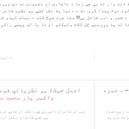
څۀ ذمه وار تۀ یې چې زما د ناچارۍ او مجبورۍ نه دې ډېر
وے نوم پېدا کړو. تۀ د دنيا پۀ نظر کښې يو عظيم شاعر ش
 شعر و ادب قاتل یې!!! ستا جرم هېڅ کله د معاف کېدو قا
تا له پۀ وړومبي ځل کلام وليکلو او تا ما له پېسې راکړ
دا لېونے
– د حمزه
اجمل خټک؛ يو نظرياتي قوم
ډاکټر يار محمد م
د زبېرحسرت
ډېر لږ شاعران داسې وي چې د فکر او جذبې ترم
 ته ډېر پۀ
وي. ځنې شاعران د فکر او ج