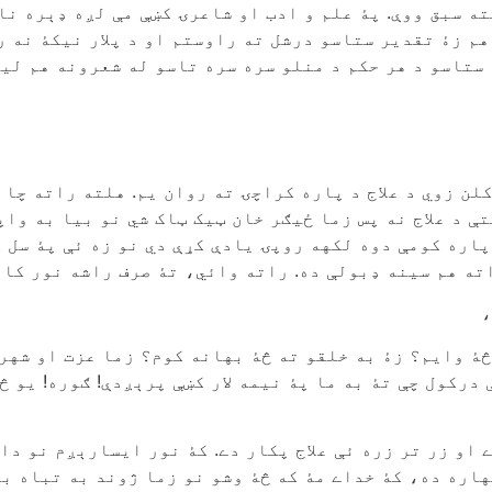
ه سبق ووې. پۀ علم و ادب او شاعرۍ کښې مې لږه ډېره نا
هم زۀ تقدير ستاسو درشل ته راوستم او د پلار نيکۀ نه 
ستاسو د هر حکم د منلو سره سره تاسو له شعرونه هم ليکم
کلن زوي د علاج د پاره کراچۍ ته روان يم. هلته راته چا
 د علاج نه پس زما ځيګر خان ټيک ټاک شي نو بيا به واپس
پاره کومې دوه لکهه روپۍ يادې کړې دي نو زه ئې پۀ سل 
ه هم سينه ډبولې ده. راته وائي، تۀ صرف راشه نور کار 
،
څۀ وايم؟ زۀ به خلقو ته څۀ بهانه کوم؟ زما عزت او شهرت
درکول چې تۀ به ما پۀ نيمه لار کښې پرېږدې! ګوره! يو څ
 او زر تر زره ئې علاج پکار دے. کۀ نور ايسارېږم نو دا
هاره ده، کۀ خداے مۀ که څۀ وشو نو زما ژوند به تباه ب