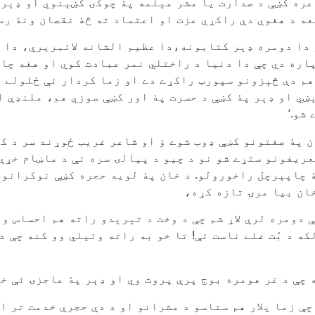
اعره کښې د صدارت يا مشر مېلمه پۀ چوکۍ کښېنوي او ډېر
يعه د هغوي دې راکړي عزت او اعتماد ته څۀ نقصان ونۀ رس
و دا دومره ډېر کتابونه،دا عظيم الشانه لائبريري، دا 
پاره دي چې دا دنيا د راختلي نمر عبادت کوي او هغه چا
 هم دې څېزونو سپورټ راکړے دے او زما کردار ئې ځلولے 
ښي او ډېر پۀ کښې د حسرت پۀ اور کښې سوزي هم، ملنډې 
شو.’
 پۀ صفتونو کښې ډوب شوے ؤ او شاعر غريب ځوړند سر د کټ
عريفونو ستړے شو نو د چيو د پيالۍ سره ئې د ماښام خړې 
 چاپېرچل راخورولو. د خان پۀ لويه حجره کښې نوکرانو 
خان بيا مرۍ تازه کړه،
 دومره لرې لاړ شم چې د وخت د تېرېدو راته هم احساس ون
ه د بُت غلے ناست ئې! تا خو به راته وئيلي وو کنه چې د
چې د غر هومره بوج پرې پروت وي او ډېر پۀ عاجزۍ ئې خ
 چې زما پلار هم ستاسو د مشرانو او د دې حجرې خدمت تر ا