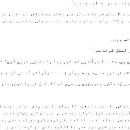
نه به مې پۀ اور وسوزي.’
 نه قيمتي خو نۀ دے. تر هغې وخته به کراچۍ ته نۀ ځې تر 
ۍ او کتابونو نيولو د پاره زما سره دغې مشاعرې له ځې 
حب ووې،
ليکل کولے شم.’
ي وي. ستا دا جرأت چې تۀ اوس زما پۀ مخکښې خبرې کوې؟ ت
شر ئې نور هم پۀ بره روان ؤ ـــ نوکرانو له ئې اواز و
سې ځاے کښې وغورځوي چې سپي او کارغان ئې پۀ غوښو ماړه 
ده چې تۀ اوس ما بغېر لۀ مرګه نۀ پرېږدې. نو تر اوسه چ
اولس ته هم کوز سترګے يم، خپلې مورنۍ ژبې پښتو ته هم 
که چې د کله نه ما تا له ليکل شروع کړي دي نو د هغې ور
رانه هېر شوي دي، هسې پۀ قافيه بندۍ او توک بندۍ باند