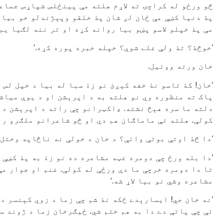
څو ورځو له کراچۍ ته لاړم هلته مې پینځلس شپاړس جماعت
پۀ دنيا کښې مې ځان لږ شان پۀ خلقو وپېژندلو خو بيا 
مې پۀ خپلو لاسو پښو بيا روانه کړه او تر ننه لګيا يم 
‘خوڅۀ؟ تۀ ولې غلے شوې؟ خپله خبره پوره کړه.’
خان ورته ووئيل.
‘خان! کۀ تاسو نۀ خفه کېږئ نو زۀ سبا له بيا د خپل لس 
پاک ته منظوره وي نو هلته به د اپرېشن او د يوې مياشتې
دلته ما سره هېڅ نشته. ډاکټرانو چې راته د اپرېشن د 
کولې. هلته ئې ماماګان هم دي او څو شاعرانو ملګرو رات
‘دا څۀ اوتې بوتې وائې؟ د خان د خولې نه ناڅاپه وختل
‘دا بله ورځ چې دومره غټه مشاعره ده نو زۀ به پۀ کښې 
تا دا دومره خرچې ما دې ورځې له کولې. غنم او جوار مې 
مشاعره وشي نو بيا لاړ شه.’
‘نه خان جي! ايسارېدے ځکه نۀ شم چې زما د زوي کېنسر دے
ئې چې پاتې دے دا به هم ختم شي. ځيګرخان زما د ژوند س