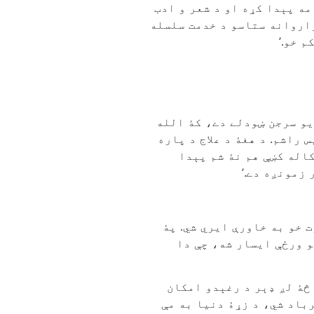
مه پېدا کړه او د شعر و ادب
راروانه ستاسو د خدمت سلسله
 خو.’
 يو سرجن ښودلے دے، کۀ الله
 راشم. د هغۀ د علاج د پاره
کاله کښې هم نۀ شم پېدا
زمونږه دے.’
 خو به خاورې ایري شي. پۀ
و ورځې ايسار شه، چې دا
 څۀ لږ ډېر د رغېدو امکان
رباد شي، د زړۀ دنيا به مې