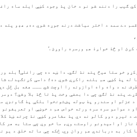
ي ګېټ را دننه شو نو د خان پۀ وجود کښې ايله ساه راغل
قسم دے سمه د اختر مياشت درنه جوړه شوې ده، هډو پته دې 
،
کړئ او څۀ خواږۀ هم ورسره راوړئ .’
کړو خو ستا هېڅ پته نۀ لګي. دا ښه ده چې راغلې! بله ور
 له پۀ کښې هم بلنه راکړې شوې ده؛ داسې کړنګېدلے شان
رف نه د واه واه اوازونه را اوچت شي ـــ هغه بل ځل دې 
ے. پته نۀ لګي چې دا بعضې وخت پۀ تا څۀ بلا وشي؟ دومره
ا د غزلو او سندرو پۀ ټوله پښتونخوا بلکې پۀ ګاونډي م
و د عوامو سره سره ورته خواص هم د خوښې او تعريفونو 
. د تېرو دوو کالو نه دې پۀ مشاعرو کښې نۀ چرته ښۀ کلا
ناز او امېدونو راوستے وې، ما خو وې چې ستا به هر کار
 کار به درباندې هم روان وي. ځکه چې ما ته خلق د يو ن