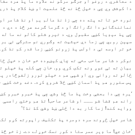
د معاشرې د روغو او جرګو مرکو نه علاوه ما پۀ هره مش
دا کوشش وي چې د خپل څۀ نه څۀ علميت او ښۀ کلام پۀ ذر
نوره خو تا ته پته ده چې زۀ نۀ عالم يم او نۀ شاعر ا
نمائندګانو دا تګ راتګ او د ګرما ګرمه هر څۀ د دې د 
چې پۀ مېډيا کښې مقبول وي. د تېرو شلو کالو نه ما له
سپېن روبي چې زما دې حېثيت ته وګوري نو سترګې ئې برې
خو تر اوسه ئې د اولس پۀ زړونو کښې زما قدر کم نۀ کړے 
نوکر د شاعر صاحب مخې ته چاې کېښوده خو خان د خپل ځان
بيان ته ئې غوږ ونه تکۍ کړي وو. خان چې کله پۀ خپلو ت
ځالو ته روانې وې او شپې هم د خپلو تورو زلفوڅادر پۀ
پس ستورو هم پۀ اسمان کښې ځلا شروع کړه. دغه وخت کښې 
‘يره چې دا بعضې وخت پۀ ما څۀ وشي چې پۀ خبرو خبرو کښې
رانه هم قضا شو ـــ او شاعر صاحب! تۀ هم وختي راهسې لک
ووايه کنه! زما کار به دا ځلې ښۀ وشي کۀ نۀ؟’
شاعر خپل ځړوند سره دومره پۀ تکليف راپورته کړو لکه 
‘خان جي! ما ډېر عمر ستا د کور نمک خوړلے دے. زۀ خو څۀ