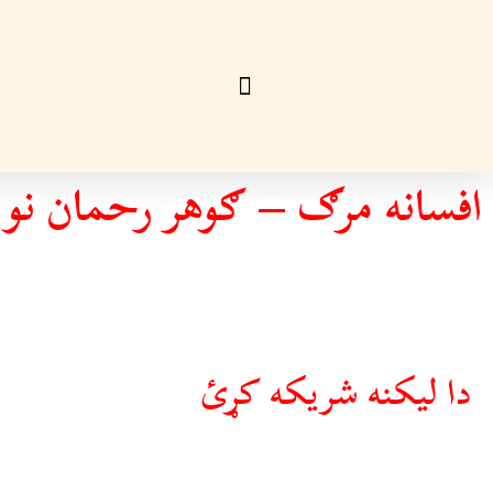
افسانه مرګ – ګوهر رحمان نوی
دا ليکنه شريکه کړئ