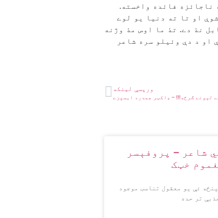
ه ناجائزه فائده واخسته.
وې او تا ته دنيا يو لوے
بل نۀ دے. تۀ ما اوس مۀ وژنه
ې او د دې وئيلو سره شاعر
ورپسې لينکه
 لېونے ګرځه!!! – ډاکټر همدرد ایسپزے
ي شاعر – پروفېسر
غموم خټک
ېنځه ئې يو معقول تناسب موجود
ذبې تر حده