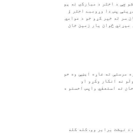
و چې د اختر د مبارکۍ نه یو
ړینې پس دا وړومبے اختر ؤ
ن سر ته خېر کړو خو د عوامي
 مېړني ځوان یار زمین خان
ه مرستې ته غاړه ایښې وه خو
لو نه انکار وکړو او
ان ته استعفٰي واپس اخستو د
د نیشت برابر وو. کله کله