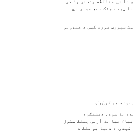
 دا ئې مغالطه وه. نن پۀ دې
ا پردے جنګ دے، مونږ دې
ټک سپورټ صورت کښې د فنډونو
مونه هم ګرځول.
ده نۀ شوه، دهشتګرد
یا؟ بیا پۀ اٰرمي پبلک سکول
کېدو. د دنیا یو ملک دا