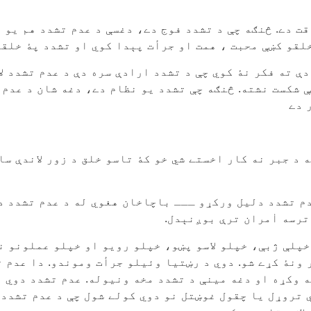
ت دے. څنګه چې د تشدد فوج دے، دغسې د عدم تشدد هم یو 
لقو کښې محبت ، همت او جرأت پېدا کوي او تشدد پۀ خلقو
ې ته فکر نۀ کوي چې د تشدد ارادې سره دې د عدم تشدد لا
 شکست نشته. څنګه چې تشدد یو نظام دے، دغه شان د عدم 
 دے
 د جبر نه کار اخستے شي خو کۀ تاسو خلق د زور لاندې سا
م تشدد دلیل ورکړو ـــ باچاخان هغوي له د عدم تشدد د
رسه اٰمران ترې بوږنېدل.
خپلې ژبې، خپلو لاسو پښو، خپلو رویو او خپلو عملونو ن
ونۀ کړے شو. دوي د رښتیا وئیلو جرأت وموندو. دا عدم ت
ه وکړه او دغه مینې د تشدد مخه ونیوله. عدم تشدد دوي 
 تروړل یا چقول غوښتل نو دوي کولے شول چې د عدم تشدد ت