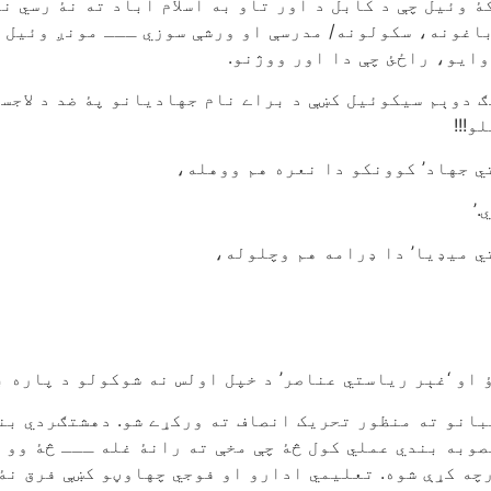
ۀ وئیل چې د کابل د اور تاو به اسلام اباد ته نۀ رسي نو
باغونه، سکولونه/ مدرسې او ورشې سوزي ـــ مونږ وئیل د
 وایو، راځئ چې دا اور ووژنو.
 دوېم سیکوئیل کښې د براے نام جهادیانو پۀ ضد د لاجس
!!!
ي جهاد’ کوونکو دا نعره هم ووهله،
’
ي میډیا’ دا ډرامه هم وچلوله،
او ‘غېر ریاستي عناصر’ د خپل اولس نه شوکولو د پاره ب
بانو ته منظور تحریک انصاف ته ورکړے شو. دهشتګردي بن
وبه بندي عملي کول څۀ چې مخې ته رانۀ غله ـــ څۀ وو ب
چه کړې شوه. تعلیمي ادارو او فوجي چهاوڼو کښې فرق نۀ 