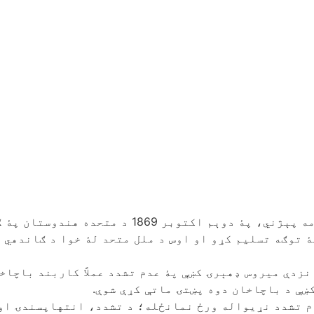
موهن داس ګاندهي، چې نړۍ ئې د ‘ګاندهي جي’ پۀ نامه پېژني،
 پۀ توګه تسلیم کړو او اوس د ملل متحد لۀ خوا د ګاندهي
 ویشتمه نېټه 1942، مردان سره نزدې میروس ډهېرۍ کښې پۀ عدم تشدد عملاً کا
ښې د باچاخان دوه پښتۍ ماتې کړې شوې.
2008، کله چې دنیا د عدم تشدد نړیواله ورځ نمانځله؛ د تشدد، انتهاپسند