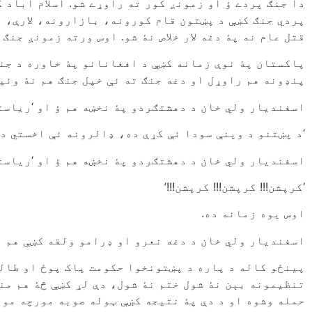
دا جنګ پردے ؤ او زمونږ کور ته راوړے شو. اسلام اباد ک
پردي جنګ کښې د پښتون قام کورونه، بازارونه، لارې، 
قتل عام نه پۀ دغه لار خلاص نۀ شو. اوس ورته زمونږ جنګ
پاکستان پۀ نوې زمانه کښې د افغانانو پۀ خاوره د جنګ
پنډونه هم راوړل او دغه جنګ ته ئې خپل جنګ هم نۀ وئیلو
اسفندیار ولي خان د دهشتګردو پۀ نخښه هم ؤ او ‘ریاست
‘د پښتنو د وینې سودا ئې کړې ده، ډالرونه ئې اخستي دي.
اسفندیار ولي خان د دهشتګردو پۀ نخښه هم ؤ او ‘ریاست
‘کرپشن!!! کرپشن!!! کرپشن!!!’
اوس یوه زمانه ده.
اسفندیار ولي خان د دغه نعرو او ډرامو ولقه کښې هم ؤ 
پینځو کاله د پاره د پښتونخوا حکومت پاک پوځ او طال
تنظیمونه بېن نۀ شول ختم نۀ شول، دې لړ کښې څۀ هم منص
حمله وشوه او د دې پۀ نتیجه کښې ټوله صوبه مورچه مور