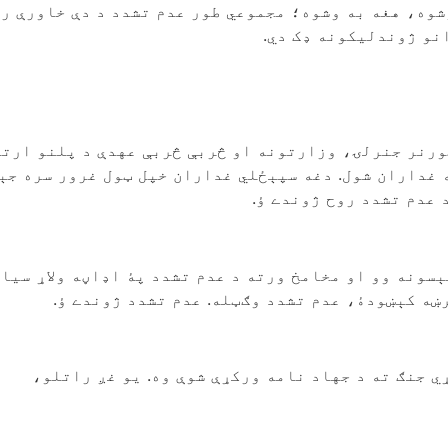
وشوه، هغه به وشوه؛ مجموعي طور عدم تشدد د دې خاورې ر
انو ژوندلیکونه ډک دي.
ورنر جنرلۍ، وزارتونه او څربې څربې عهدې د پلنو ارت
ه غداران شول. دغه سپېځلي غداران خپل ټول غرور سره جې
 عدم تشدد روح ژوندے ؤ.
ېسونه وو او مخامخ ورته د عدم تشدد پۀ اډاڼه ولاړ سیاس
رښه کېښودۀ، عدم تشدد وګټله. عدم تشدد ژوندے ؤ.
ي جنګ ته د جهاد نامه ورکړې شوې وه. یو غږ راتلو،