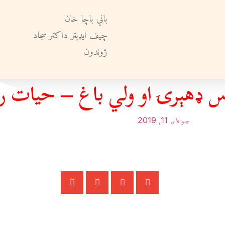
باني باچا خان
چيف ايډيټر ډاکټر سجاد
ژوندون
س ډهېرۍ او ولي باغ – حیات ر
جولای 11, 2019