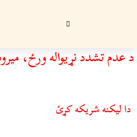
د عدم تشدد نړیواله ورځ، میرو
دا ليکنه شريکه کړئ