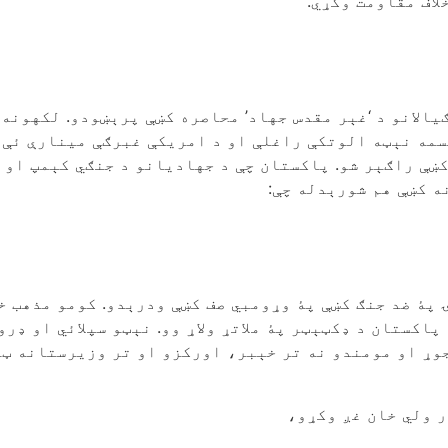
اف مقاومت وکړي.
الانو د ‘غېر مقدس جهاد’ محاصره کښې پرېښودو. لکهونه
مه نېټه الوتکې راغلې او د امریکې غبرګې مینارې ئې ړن
کښې راګېر شو. پاکستان چې د جهادیانو د جنګي کېمپ او 
ه کښې هم شورېدله چې:
پۀ ضد جنګ کښې پۀ وړومبي صف کښې ودرېدو. کومو مذهب خر
 پاکستان د ډکټېټر پۀ ملاتړ ولاړ وو. نېټو سپلائي او ډر
جوړ او مومندو نه تر خېبر، اورکزو او تر وزیرستانه ټو
ر ولي خان غږ وکړو،