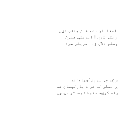
 افغانان دغه خان جنګۍ کښې
ګې کړې!!! امریکې فتويٰ
وسلو دلال ؤ، امریکې سره
څو چې پرون ‘جهاد’ نه
ون حملې له ئې د پارلېمان نه
له کرښه سقوط شوه. تر دې چې