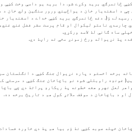
کښې ځانمرګي برید وکړے شو. دا برید یو داسې وخت کښې وش
 چې د اسفندیار خان د یواځیني ورور سنګین ولي خان د م
رسېدلے ؤ(. دغه ځانمرګي برید کښې خداے د اسفندیار خا
 چارسدې نامتو لیکوال او قام پرست مشر فضل غني غني،
لې ساه ګانې لۀ لاسه ورکړې.
دد پۀ نړیواله ورځ زمونږ مخې ته راڼۀ دي.
اته برخه اخستو د پاره نړیوال جنګ کښې د انګلستان سر
ټۍ( غونډه راوبللې شوه نو باچاخان جنګ کښې د مرستې کو
واهر لعل نهرو هغه خطونه پۀ رېکارډ پراتۀ دي چې باچاخ
او د باچاخان د موقف ملاتړ کول هم د تاریخ برخه ده.
چاخان خپله صوبه کښې نۀ ؤ، بیا هم پۀ دې خاوره فسادات 