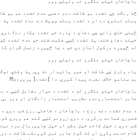
باچاخان خپلو ملګرو ته وئیلي وو،
څۀ رنګه چې تشدد یو طاقت دے، دغسې عدم تشدد هم یو طاق
وسله تبلیغ دے او د تشدد وسله ټوپک دے. عدم تشدد پۀ خ
ځینې خلق وائي چې دفاع د پاره خو تشدد پکار دے؛ دوي د
خپله دفاع شته. پۀ تشدد کښې شکست شته خو عدم تشدد کښې
له څپېړه ورکول اسان دي خو د چا څپېړه زغمل ګران کار
باچاخان خپلو ملګرو ته وئیلي وو،
یاد ولرئ چې طاقت او جبر پائېدار نۀ وي. پۀ وقتي توګه
به ستاسو خلاف نفرت پېدا کېږي. دا ]تشدد[ پرېږدئ!!!
باچاخان خپلو ملګرو له د تشدد د جواز مقابل کښې د عد
جابر استعمارونه، مشروټ استعمار زادګان او ډېر بې ت
د عدم تشدد دغه روح د باچاخان د قافلې روح شو. دوي د 
شعوري ضمانت ورکړو. د دوي زړونو کښې کله هم وېرې کور 
شو. دوي د خپل قام، خپل وطن او خپل چاپېریال سره مین
قام خدمت وکړي او کۀ کوم جابر غبن کوونکے طاقت د دوي