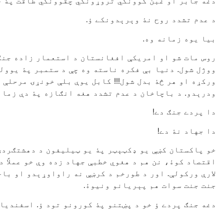
دغه جابر او غبن کوونکي تروړونکي چقوونکي طاقت پۀ خل
د عدم تشدد روح نۀ وېرېدونکے ؤ.
بیا یوه زمانه وه.
روس مات شو او امریکې افغانستان د استعمار زاده جنګی
ووژل شول. دنیا بې فکره ناسته وه چې د ستمبر پۀ یوولس
ورکړه او هر څۀ بدل شول!!! کابل یوې بلې خونړۍ مرحلې 
ودرېدو. د باچاخان د عدم تشدد هغه انګازه پۀ دې زمان
دا پردے جنګ دے!
دا جهاد نۀ دے!
خو پاکستان کښې یو ډکټېټر پۀ یو ټیليفون د دهشتګردۍ 
اقتصاد کوۀ، نن هم د هغوي خطبې جهاد زده وې خو عملاً د
لارې ورکولې. اور د طورخم د کرښې نه راواوړېدو او با
جنت جنت سوات هم پېریانو ونیوۀ.
دغه جنګ پردے ؤ خو د پښتنو پۀ کورونو تود ؤ. اسفندیا