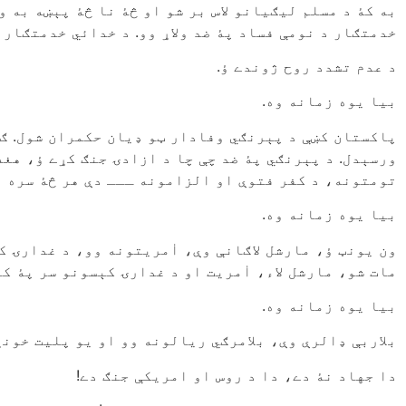
به کۀ د مسلم لیګیانو لاس بر شو او څۀ نا څۀ پېښه به 
خدمتګار د نومې فساد پۀ ضد ولاړ وو. د خدائي خدمتګار
د عدم تشدد روح ژوندے ؤ.
بیا یوه زمانه وه.
پاکستان کښې د پېرنګي وفادار ټو ډيان حکمران شول. ګ
ورسېدل. د پېرنګي پۀ ضد چې چا د ازادۍ جنګ کړے ؤ، هغ
تومتونه، د کفر فتوې او الزامونه ـــ دې هر څۀ سره د
بیا یوه زمانه وه.
ون یونټ ؤ، مارشل لاګانې وې، اٰمریتونه وو، د غدارۍ ک
مات شو، مارشل لاء، اٰمریت او د غدارۍ کېسونو سر پۀ ک
بیا یوه زمانه وه.
بلاربې ډالرې وې، بلامرګي ریالونه وو او یو پلیت خونړ
دا جهاد نۀ دے، دا د روس او امریکې جنګ دے!