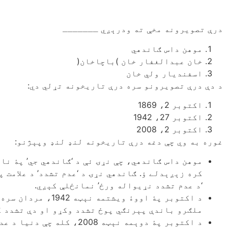
درې تصویرونه مخې ته ودرېږي ـــــــ
موهن داس ګاندهي
خان عبدالغفار خان )باچاخان(
اسفندیار ولي خان
د دې درې تصویرونو سره درې تاریخونه تړلي دي:
اکتوبر 2، 1869
اکتوبر 27، 1942
اکتوبر 2، 2008
غوره به وي چې دغه درې تاریخونه لنډ لنډ وپېژنو:
کره زېږېدلے ؤ. ګاندهي نړۍ د ‘عدم تشدد’ د علامت
‘د عدم تشدد نړیواله ورځ’ نمانځلې کېږي.
د اکتوبر پۀ اووۀ
ملګرو باندې پېرنګي پوځ تشدد وکړو او دې تشدد ک
د اکتوبر پۀ دوېمه نېټه 