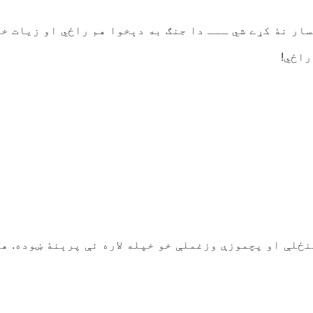
سار نۀ کړے شي ـــ دا جنګ به دېخوا هم راځي او زیات خو
راځي!
ځلې او پچموزې وزغملې خو خپله لاره ئې پرېنۀ ښوده. ه