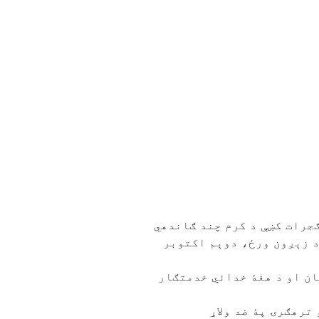
 پۀ دوېم اکتوبر 1869 د متحده هندوستان پۀ ګجرات کښې د کرم چند ګاندهي
 د زېږون ورځ، دوېم اکتوبر
ربند باچاخان او د هغۀ خدائي خدمتګار
ۍ او ترهګرۍ پۀ ضد ولاړ