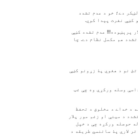
لښکر دے؛ خو د عدم تشدد
 کښې نفرت پېدا کوي.
ر پرېښوده!!! عدم تشدد کښې
تشدد هم مکمل نظام دے. چا
تئ نو د هغوي پۀ زړونو کښې
اسې وسله ورکړې وه چې غټ
ه د خداے د مخلوق د تحفظ
شدد د مینې او زغم مور پلار
له حوصله ورکړه چې د خپل
ر لارې پۀ سائنسي طریقه د