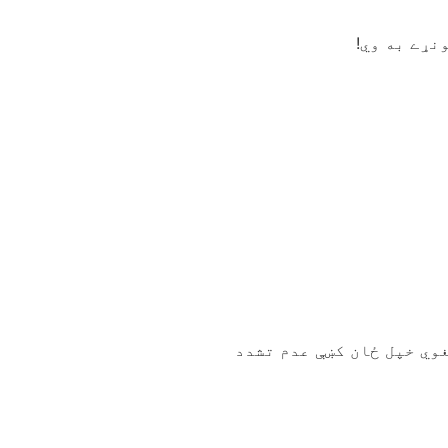
نړے به وي!
غوي خپل ځان کښې عدم تشدد