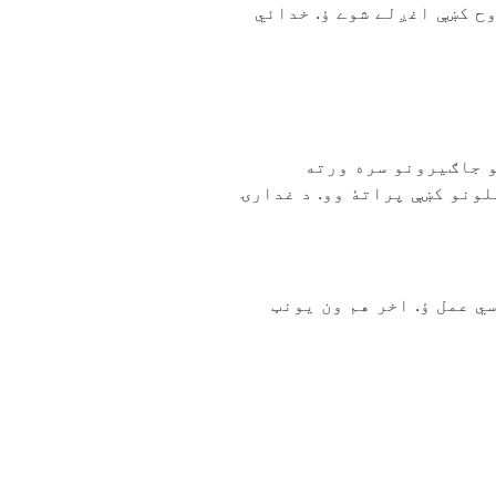
وح کښې اغږلے شوے ؤ. خدائي
و جاګیرونو سره ورته
لونو کښې پراتۀ وو. د غدارۍ
ي عمل ؤ. اخر هم ون یونټ