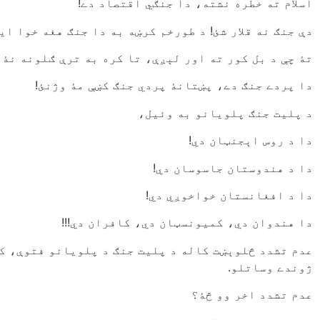
اسلام ته خطره نشته، دا جنګي اقتصاد دے!
دې جنګ نه قلار شئ! د طورخم کرښه به دا جنګ هغه خوا ای
تۀ چې د بل کور ته اور لېږې، تا کره به ترې ګلونه نۀ 
دا پردے جنګ دے، پښتانۀ پردي جنګ کښې مۀ وژنئ!
د پلیت جنګ پلویانو به وئیل،
دا د روس اېجنټان دي!
دا د هندوستان جاسوسان دي!
دا د افغانستان خواخوږي دي!
دا هندوان دي، کمیونسټان دي، کافران دي!!!
عدم تشدد څلوېښت کاله د پلیت جنګ د پلویانو فتوې، کن
ژوندے وساتلو.
عدم تشدد اخر وو څۀ؟