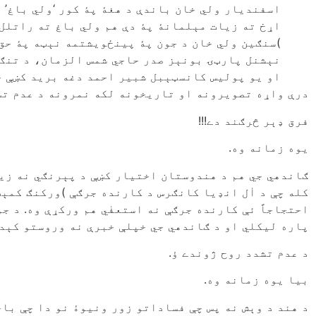
اسفندیار ولي خان باندې د هغۀ پۀ کور ‘ولي باغ’ 
اړخ ته زیات مېلمانۀ پۀ دې هم ولي باغ ته راتلل
)سنګین ولي خان د جون پۀ پینځویشتمه نېټه پۀ حق 
نېشنل پارټۍ بونېز صدر حاجي شمس الزمان، د تنګي
او یو پولیس کانسټېبل شبیر احمد دغه برید کښې خپ
درې واړه تصویرونه او تاریخونه لکه نمرونه د عدم تش
فرق ډېر څرګند دے!!!
یوه زمانه وه.
ګاندهي جي هم د هندوستان اختیار کښې د پېرنګي نه زی
کله چې د اٰل انډیا کانګرس د کارنده جرګې )ورکنګ کمې
احتجاجاً ئې کارنده جرګې نه استعفٰي هم ورکړې وه. د ج
پاره لیکلي او د ګاندهي جي خپلې خبرې نه وروستو کېدل 
د عدم تشدد روح ژوندے ؤ.
بیا یوه زمانه وه.
د هند د وېش نه پس چې فساداتو زور ونیوۀ نو دا چې با