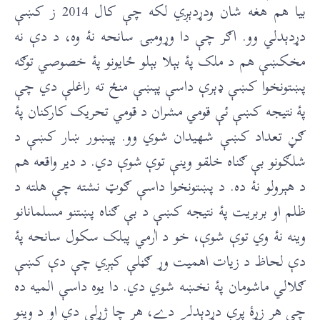
بيا هم هغه شان ودړدېږي لکه چې کال 2014 ز کښې
دړدېدلي وو. اګر چې دا وړومبۍ سانحه نۀ وه، د دې نه
مخکښې هم د ملک پۀ بېلا بېلو ځايونو پۀ خصوصي توګه
پښتونخوا کښې ډېرې داسې پېښې منځ ته راغلې دي چې
پۀ نتيجه کښې ئې قومي مشران د قومي تحريک کارکنان پۀ
ګڼ تعداد کښې شهيدان شوي وو. پېښور ښار کښې د
شلګونو بې ګناه خلقو وينې توې شوې دي. د دیر واقعه هم
د هېرولو نۀ ده. د پښتونخوا داسې ګوټ نشته چې هلته د
ظلم او بربريت پۀ نتيجه کښې د بې ګناه پښتنو مسلمانانو
وينه نۀ وي توې شوې، خو د اٰرمي پبلک سکول سانحه پۀ
دې لحاظ د زيات اهميت وړ ګڼلې کېږي چې دې کښې
ګلالي ماشومان پۀ نخښه شوي دي. دا يوه داسې الميه ده
چې هر زړۀ پرې دړدېدلے دے، هر چا ژړلې دي او د وينو