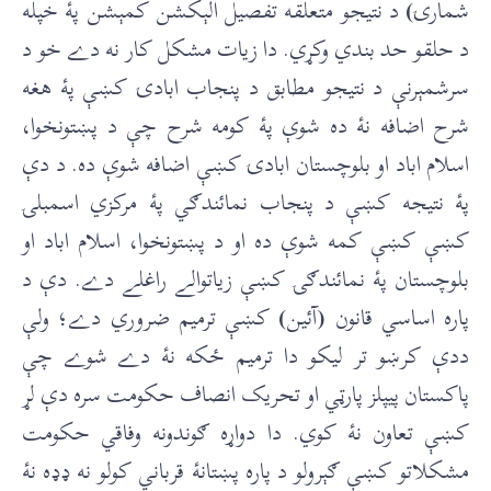
شمارۍ
)
د نتيجو متعلقه تفصيل الېکشن کمېشن پۀ خپله
د حلقو حد بندي وکړي. دا زيات مشکل کار نه دے خو د
سرشمېرنې د نتيجو مطابق د پنجاب ابادۍ کښې پۀ هغه
شرح اضافه نۀ ده شوې پۀ کومه شرح چې د پښتونخوا،
اسلام اباد او بلوچستان ابادۍ کښې اضافه شوې ده. د دې
پۀ نتيجه کښې د پنجاب نمائندګي پۀ مرکزي اسمبلۍ
کښې کښې کمه شوې ده او د پښتونخوا، اسلام اباد او
بلوچستان پۀ نمائندګۍ کښې زياتوالے راغلے دے. دې د
پاره اساسي قانون
(
آئين
)
کښې ترميم ضروري دے؛ ولې
ددې کرښو تر ليکو دا ترميم ځکه نۀ دے شوے چې
پاکستان پيپلز پارټي او تحريک انصاف حکومت سره دې لړ
کښې تعاون نۀ کوي. دا دواړه ګوندونه وفاقي حکومت
مشکلاتو کښې ګېرولو د پاره پښتانۀ قرباني کولو نه ډډه نۀ