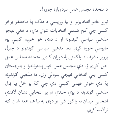
د متحده مجلس عمل سردوباره جوړول
تېرو عامو انتخابونو او بيا ورپسې د ملک پۀ مختلفو برخو
کښې چې کوم ضمني انتخابات شوي دي، د هغې نتيجو
مذهبي سياسي ګوندونه او د دوي خوا خوږو کښې يوه
مايوسي خوره کړې ده. مذهبي سياسي ګوندونو د جنرل
پروېز مشرف د واکمنۍ پۀ دوران کښې متحده مجلس عمل
جوړ کړے ؤ. دې مجلس عمل خېبر پښتونخوا او بلوچستان
کښې ښې انتخابي نتيجې ښودلې وې. دا مذهبي ګوندونه
پۀ دې خوش فهمۍ کښې دي چې کۀ يو ځل بيا ټول
مذهبي ګوندونه د يوې جنډې او يو انتخابي نشان لاندې
انتخابي مېدان ته راکوز شي نو دوي به بيا هم هغه شان ګټه
ترلاسه کړي.