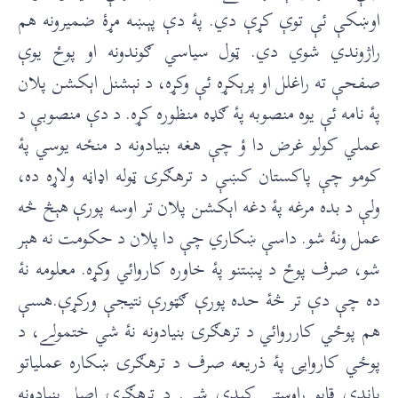
اوښکې ئې توې کړې دي. پۀ دې پېښه مړۀ ضميرونه هم
راژوندي شوي دي. ټول سياسي ګوندونه او پوځ يوې
صفحې ته راغلل او پرېکړه ئې وکړه، د نېشنل اېکشن پلان
پۀ نامه ئې يوه منصوبه پۀ ګډه منظوره کړه. د دې منصوبې د
عملي کولو غرض دا ؤ چې هغه بنيادونه د منځه يوسي پۀ
کومو چې پاکستان کښې د ترهګرۍ ټوله اډاڼه ولاړه ده،
ولې د بده مرغه پۀ دغه اېکشن پلان تر اوسه پورې هېڅ څه
عمل ونۀ شو. داسې ښکاري چې دا پلان د حکومت نه هېر
شو، صرف پوځ د پښتنو پۀ خاوره کاروائي وکړه. معلومه نۀ
ده چې دې تر څۀ حده پورې ګټورې نتيجې ورکړې.هسې
هم پوځي کارروائي د ترهګرۍ بنيادونه نۀ شي ختمولے، د
پوځي کاروایۍ پۀ ذريعه صرف د ترهګرۍ ښکاره عملياتو
باندې قابو راوستې کېدې شي. د ترهګرۍ اصل بنيادونه