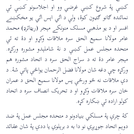
کښې پۀ شروع کښې غرضي وو او اجلاسونو کښې ئې
نمائنده ګانو ګډون کوۀ، ولې د اٰئي اېس اٰئي يو مخکښنے
افسر او د يو مذهبي مسلک منونکے مېجر
(
ريټائرډ
)
محمد
عامر مولانا سميع الحق سره ملاقات وکړو او دۀ ته ئې
متحده مجلس عمل کښې د نۀ شاملېدو مشوره ورکړه.
مېجر عامر دۀ ته د سراج الحق سره د اتحاد مشوره هم
ورکړه چې دغه شان مولانا فضل الرحمان يواځې پاتې شۀ. د
دې ملاقات نه څو ورځې پس مولانا سميع الحق د عمران
خان سره ملاقات وکړو او د تحريک انصاف سره د اتحاد
کولو اراده ئې ښکاره کړه.
کۀ چرې پۀ مسلکي بنيادونو د متحده مجلس عمل پۀ ضد
دوېم اتحاد جوړېږي نو دا به د برېلوي يا ددې پۀ شان عقائد