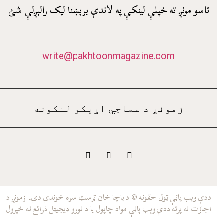
تاسو مونږ ته خپلې لينکې په لاندې برېښنا ليک رالېږلې شئ
write@pakhtoonmagazine.com
زمونږ د سماجي اړيکو لنکونه
ددې وېب پاڼې ټول حقونه © د باچا خان ټرسټ سره خوندي دي۔ زمونږ د
اجازت نه پرته ددې وېب پاڼې مواد چاپول يا د نورو ډيجيټل ذرائع نه خپرول