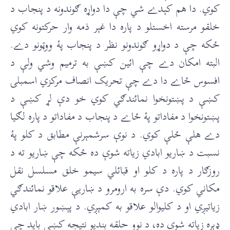
کوي. دا هم کېدے شي چې دا دواړه ګوندونه د پنجاب د
خلقو مرسته اخستلو د پاره دا غېر ذمه وار حرکتونه کوي
ځکه چې د دواړو ګوندونو نظر د پنجاب پۀ ووټونو دے.
البته امکان دے چې ائين کښې به ترميم وشي ولې د
افسوس ځاے دا دے چې تحريک انصاف مرکزي اسمبلۍ
کښې د پښتونخوا نمائندګي کوي خو دې لړ کښې د
پښتونخوا د مفاداتو پۀ ځاے د پنجاب د مفاداتو د پاره لګيا
دے هلې ځلې کوي. د نوې سرشمېرنې مطابق د کلو پۀ
نسبت د ښاريو ابادي زياته شوې ده ځکه چې ښاريو ته د
روزګار د پاره د کلو او قبائلي سيمو خلق مسلسل نقل
مکاني کوي. دې سره به ارومرو د ښاريې علاقو نمائندګي
زياتيږي او د کليوالو علاقو به کمېږي. د پېښور ښار ابادي
ډېره زياته شوې ده، د نوو حلقه بنديو نتيجه کښې بايد چې