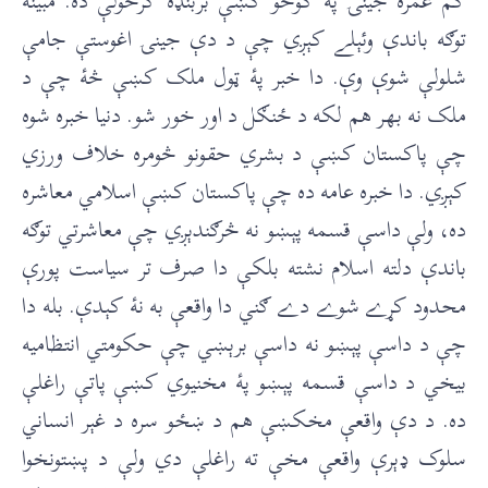
کم عمره جينۍ پۀ کوڅو کښې بربنډه ګرځولې ده. مبينه
توګه باندې وئېلے کېږي چې د دې جينۍ اغوستې جامې
شلولې شوې وې. دا خبر پۀ ټول ملک کښې څۀ چې د
ملک نه بهر هم لکه د ځنګل د اور خور شو. دنيا خبره شوه
چې پاکستان کښې د بشري حقونو څومره خلاف ورزي
کېږي. دا خبره عامه ده چې پاکستان کښې اسلامي معاشره
ده، ولې داسې قسمه پېښو نه څرګندېږي چې معاشرتي توګه
باندې دلته اسلام نشته بلکې دا صرف تر سياست پورې
محدود کړے شوے دے ګني دا واقعې به نۀ کېدې. بله دا
چې د داسې پېښو نه داسې برېښي چې حکومتي انتظاميه
بيخي د داسې قسمه پېښو پۀ مخنيوي کښې پاتې راغلې
ده. د دې واقعې مخکښې هم د ښځو سره د غېر انساني
سلوک ډېرې واقعې مخې ته راغلې دي ولې د پښتونخوا