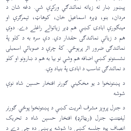
پېښور ښار ته زياته نمائندګي ورکړې شي. دغه شان د
مردان، بنو، ډېره اسماعيل خان، کوهاټ، تېمرګرې او
مينګورې ابادۍ کښې هم ډېر زياتوالے راغلے دے. دوي
هم د زياتې نمائندګۍ حقدار دي. دې سره به د کلو پۀ
نمائندګۍ ضرور اثر پرېوځي. کۀ چرې د صوبائي اسمبلۍ
نشستونو کښې اضافه هم وشي نو بيا به هم د ښارونو او کلو
د نمائندګۍ تناسب د ابادۍ پۀ بنياد وي.
د پښتونخوا د يو مخکيني ګورنر افتخار حسېن شاه نوې
شوشه
د جنرل پروېز مشرف اٰمريت کښې د پښتونخوا پوځي ګورنر
لېفټننټ جنرل
(
ريټائرډ
)
افتخار حسېن شاه د تحريک
انصاف يوه جلسه کښې دا شوشه پرېښې ده چې دے د