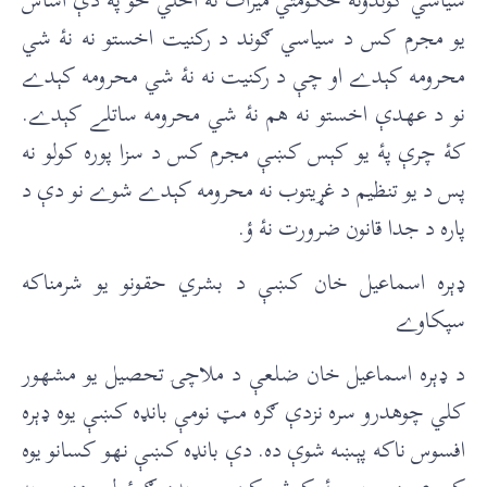
يو مجرم کس د سياسي ګوند د رکنيت اخستو نه نۀ شي
محرومه کېدے او چې د رکنيت نه نۀ شي محرومه کېدے
نو د عهدې اخستو نه هم نۀ شي محرومه ساتلے کېدے.
کۀ چرې پۀ يو کېس کښې مجرم کس د سزا پوره کولو نه
پس د يو تنظيم د غړيتوب نه محرومه کېدے شوے نو دې د
پاره د جدا قانون ضرورت نۀ ؤ.
ډېره اسماعيل خان کښې د بشري حقونو يو شرمناکه
سپکاوے
د ډېره اسماعيل خان ضلعې د ملاچۍ تحصيل يو مشهور
کلي چوهدرو سره نزدې ګره مټ نومې بانډه کښې يوه ډېره
افسوس ناکه پېښه شوې ده. دې بانډه کښې نهو کسانو يوه