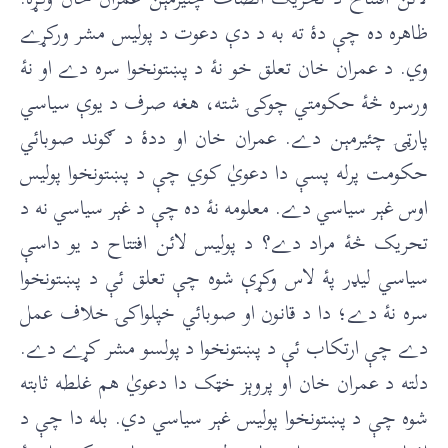
ظاهره ده چې دۀ ته به د دې دعوت د پوليس مشر ورکړے
وي. د عمران خان تعلق خو نۀ د پښتونخوا سره دے او نۀ
ورسره څۀ حکومتي چوکۍ شته، هغه صرف د یوې سیاسي
پارټۍ چئیرمېن دے. عمران خان او ددۀ د ګوند صوبائي
حکومت پرله پسې دا دعويٰ کوي چې د پښتونخوا پوليس
اوس غېر سياسي دے. معلومه نۀ ده چې د غېر سياسي نه د
تحريک څۀ مراد دے؟ د پوليس لائن افتتاح د يو داسې
سياسي ليډر پۀ لاس وکړې شوه چې تعلق ئې د پښتونخوا
سره نۀ دے؛ دا د قانون او صوبائي خپلواکۍ خلاف عمل
دے چې ارتکاب ئې د پښتونخوا د پولسو مشر کړے دے.
دلته د عمران خان او پروېز خټک دا دعويٰ هم غلطه ثابته
شوه چې د پښتونخوا پوليس غېر سياسي دي. بله دا چې د