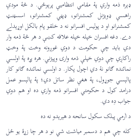
ډېره ذمه واري پۀ مقامي انتظاميې پرېوځي. د څۀ مودې
راهسې ډويژنل کمشنرانو، ډپټي کمشنرانو، اسسټنټ
کمشنرانو او د پوليس افسرانو نه د خلقو پام بالکل اوړېدلے
دے. دغه افسران خپله خپله علاقه کښې د هر څۀ ذمه وار
دي بايد چې حکومت د دوي غوږونه وخت پۀ وخټ
راکاږي چې دوي خپلې ذمه وارۍ وپېژني. هره پړه پۀ اولسي
نمائنده ګانو نۀ دي اچول پکار. د اولسي نمائنده ګانو کار
پالېسي جوړول، پۀ هغې نظر ساتل دي؛ پۀ پالېسو عمل
درامد کول د حکومتي افسرانو ذمه واري ده او هم دوي
جواب دِه دي.
د اٰرمي پبلک سکول سانحه د هېرېدو نه ده
کله چې هم د دسمبر مياشت شي نو د هر چا زړۀ يو ځل