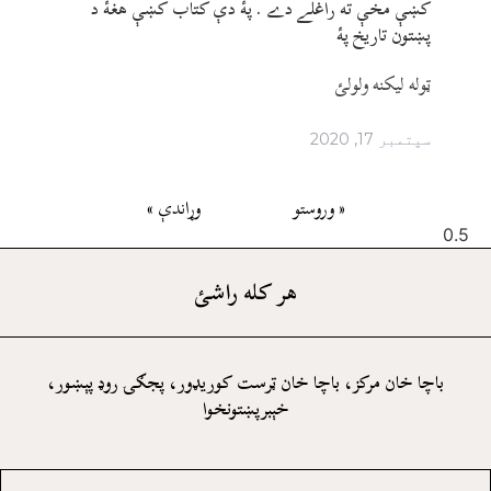
کښې مخې ته راغلے دے . پۀ دې کتاب کښې هغۀ د
پښتون تاريخ پۀ
ټوله ليکنه ولولئ
سپتمبر 17, 2020
« وروستو
وړاندې »
هر کله راشئ
باچا خان مرکز، باچا خان ټرست کوريډور، پجګۍ روډ پېښور،
خېبرپښتونخوا