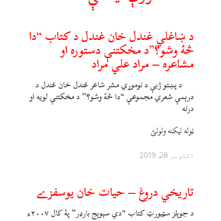
د ښاغلي غندل خان غندل د کتاب “دا
څۀ وشو؟”د مخکتنې دستوره او
مشاعره – مراد علي مراد
د پښتو ژبې د نوموړي مشر شاعر غندل خان غندل د
درېمې شعري مجموعې “دا څۀ وشو؟” د مخکتنې لویه او
درنه
ټوله ليکنه ولولئ
اکتوبر 28, 2019
تاريخي دروغ – حيات خان يوسفزے
د جوېلز سټيورټ کتاب “دي سېوېج بارډر” پۀ کال ۲۰۰۷ء