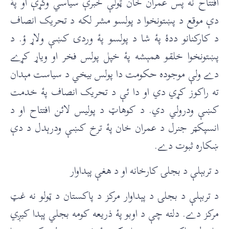
افتتاح نه پس عمران خان ټولې خبرې سياسي وکړې او پۀ
دې موقع د پښتونخوا د پولسو مشر لکه د تحريک انصاف
د کارکنانو ددۀ پۀ شا د پولسو پۀ وردۍ کښې ولاړ ؤ. د
پښتونخوا خلقو همېشه پۀ خپل پولس فخر او وياړ کړے
دے ولې موجوده حکومت دا پولس بيخي د سياست مېدان
ته راکوز کړي دي او دا ئې د تحريک انصاف پۀ خدمت
کښې ودرولي دي. د کوهاټ د پوليس لائن افتتاح او د
انسپکټر جنرل د عمران خان پۀ ترخ کښې ودرېدل د دې
ښکاره ثبوت دے.
د تربېلې د بجلۍ کارخانه او د هغې پېداوار
د تربېلې د بجلۍ د پېداوار مرکز د پاکستان د ټولو نه غټ
مرکز دے. دلته چې د اوبو پۀ ذريعه کومه بجلي پېدا کيږي