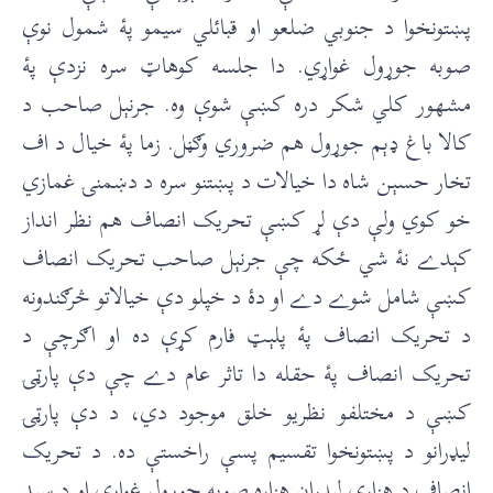
پښتونخوا د جنوبي ضلعو او قبائلي سيمو پۀ شمول نوې
صوبه جوړول غواړي. دا جلسه کوهاټ سره نزدې پۀ
مشهور کلي شکر دره کښې شوې وه. جرنېل صاحب د
کالا باغ ډېم جوړول هم ضروري وګڼل. زما پۀ خيال د اف
تخار حسېن شاه دا خيالات د پښتنو سره د دښمنۍ غمازي
خو کوي ولې دې لړ کښې تحريک انصاف هم نظر انداز
کېدے نۀ شي ځکه چې جرنېل صاحب تحريک انصاف
کښې شامل شوے دے او دۀ د خپلو دې خيالاتو څرګندونه
د تحريک انصاف پۀ پلېټ فارم کړې ده او اګرچې د
تحریک انصاف پۀ حقله دا تاثر عام دے چې دې پارټۍ
کښې د مختلفو نظريو خلق موجود دي، د دې پارټۍ
ليډرانو د پښتونخوا تقسيم پسې راخستې ده. د تحريک
انصاف د هزارې ليډران هزاره صوبه جوړول غواړي او د سيد