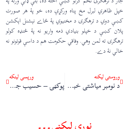
جار د ترهګرۍ تخم کرلو کښې اخته ده، بلې ډلې ورله پۀ
خپل ظاهري لبرل مخ پناه ورکړې ده، خو پۀ هر صورت
کښې دوي د ترهګرۍ د مخنیوي پۀ ځاے نېشنل اېکشن
پلان کښې د خپلو بنیادي ذمه واریو نه پۀ څنډه کولو
ترهګرۍ ته لمن وهي. وفاقي حکومت هم د داسې قوتونو نه
خالي نۀ دے.
وروستۍ ليکنه
ورپسې لينکه
د نومبر مياشتې خبرونه – رحمت شاه قریشي
پوکڼۍ – حسيب جان همراز
نورې ليکنې۔۔۔