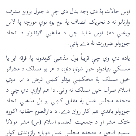
اوس حالات پۀ دې وجه بدل دي چې د جنرل پروېز مشرف
وارثانو ته د تحريک انصاف پۀ نوم يوه نوې مورچه پۀ لاس
ورغلې ده؛ اوس شايد چې د مذهبي ګوندونو د اتحاد
جوړولو ضرورت نۀ دے پاتې.
ياده دې وي چې قريباً ټول مذهبي ګوندونه پۀ فرقه ايز يا
مسلکي بنيادونو جوړ شوي دي، د هر يو مسلک د مشرانو
خپل مسلک پۀ مخکښې بوتلو کښې غرض دے. دوي
اسلام صرف خپل مسلک ته وائي. دا هم اوازې دي چې د
متحده مجلس عمل پۀ مقابل کښې يو بل مذهبي اتحاد
جوړولو باندې هم کار روان دے. د دارالعلوم حقانيه اکوړه
خټک مشر او د جمعيت العلماء اسلام
(
س
)
مشر مولانا
سميع الحق د متحده مجلس عمل دوباره راژوندي کولو