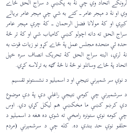
لرونکے اتحاد وي چې نۀ به پکښې د سراج الحق ځاے
وي او نۀ د مېجر عامر ـــ کتے به شي چې مېجر عامر بريالے
کېږي او کۀ مولانا فضل الرحمان ـــ کۀ چرې مېجر عامر
سراج الحق ته دانه اچولو کښې کامياب شي او کۀ تر څۀ
حده ئې متحده مجلس عمل پۀ ځاے کړو نو زيات قوت به
نۀ لري، البته سراج الحق کۀ تحريک انصاف سره خپل
اتحاد پۀ ځاے وساتلو نو څۀ نا څۀ ګټه به ترلاسه کړي.
د نوې سر شمېرنې نتيجې او د اسمبلیو د نشستونو تقسيم
د سرشمېرنې چې کومې نتيجې راغلې دي پۀ دې موضوع
دې کرښو کښې ما مخکښې هم ليکل کړي دي. اوس
چې کومه نوې ستونزه رامخې ته شوې ده هغه د اسمبلیو د
حلقو نوې حد بندي ده. کله چې د سرشمېرنې
(
مردم