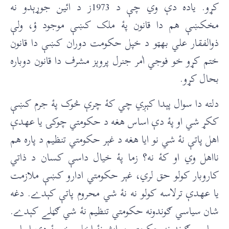
کړو. ياده دې وي چې د 1973ز د ائين جوړېدو نه
مخکښې هم دا قانون پۀ ملک کښې موجود ؤ، ولې
ذوالفقار علي بهټو د خپل حکومت دوران کښې دا قانون
ختم کړو خو فوجي اٰمر جنرل پروېز مشرف دا قانون دوباره
بحال کړو.
دلته دا سوال پېدا کېږي چي کۀ چرې څوک پۀ جرم کښې
ککړ شي او پۀ دې اساس هغه د حکومتي چوکۍ يا عهدې
اهل پاتې نۀ شي نو ايا هغه د غېر حکومتي تنظيم د پاره هم
نااهل وي او کۀ نه؟ زما پۀ خيال داسې کسان د ذاتي
کاروبار کولو حق لري، غېر حکومتي ادارو کښې ملازمت
يا عهدې ترلاسه کولو نه نۀ شي محروم پاتې کېدے. دغه
شان سياسي ګوندونه حکومتي تنظيم نۀ شي ګڼلے کېدے.
سياسي ګوندونه حکومتي ميراث نۀ اخلي خو پۀ دې اساس