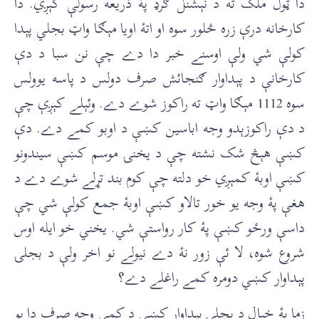
دا ټول ملک ته د نېشنل ګرډ پۀ ذريعه رسولې کېږي. دا
کارخانه درې زره څلور سوه او اتۀ اويا مېګا واټ بجلي پېدا
کولې شي ولې اوسنے خبر دا دے چې نن سبا د دې
کارخانې د پېداوار ګنجائش صرف دولس د پاسه يوولس
سوه 1112 مېګا واټ ته راکوز شوے دے. وئېلے کېږې چې
د دې راکوزېدو وجه اباسين کښې د اوبو کمے دے. دې
کښې هېڅ شک نشته چې د يخنۍ موسم کښې سيندونو
کښې اوبۀ کمېږي خو دلته چې کوم بند تړلے شوے دے د
هغې پۀ وجه يو خور تالاو کښې اوبۀ جمع کولې شي چې
داسې ورځو کښې پۀ کار رواستې شي. يخني خو ایله اوس
شروع شوه، لا ئې زور نۀ دے نيولے نو اخر ولې د بجلۍ
پېداوار کښي دومره کمے راغلے دے؟
زما پۀ خيال د بجلۍ پېداوار کښي د کمي وجه صرف دا يو