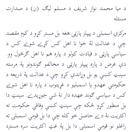
د ميا محمد نواز شريف د مسلم ليګ (ن) د صدارت
مسئله
مرکزي اسمبلۍ د پيپلز پارټۍ هغه بل مستر کړو د کوم مقصد
چې د عدالت لۀ خوا نا اهل کس کړے شوے کس د
سياسي پارټۍ د قيادت کولو د پاره هم نا اهل ګرځول وو.
دې غرض د پاره پيپلز پارټۍ د مخالفو ګوندونو پۀ مرسته
سېنټ کښې يو بل وړاندې کړو چې د عدالت پۀ ذريعه د
حکومتي عهدو يا اسمبلیو د غړيتوب د پاره نا اهل شوے
کس د سياسي ګوند عهده دار نۀ شي جوړېدے. سېنټ دا
بل منظور کړو ځکه چې سېنټ کښې وفاقي حکومت ته
اکثريت نۀ دے حاصل خو کله چې دا بل قومي اسمبلۍ ته
راغلو نو قومي اسمبلۍ دا بل پۀ غټ اکثريت سره مسترد