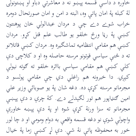
خاوره د داسې قسمه پېښو نه د معاشرتي دباو او پښتونولۍ
لۀ کبله پۀ امان پاتې وه، البته د امن و امان صورتحال دومره
خراب شوے دے چې د مردان عبدالولي خان پوهنتون
کښې پۀ رڼا ورځ خلقو يو طالب علم قتل کړو. مردان
کښې هم مقامي انتظاميه تماشګيره وه. مردان کښې قاتلانو
ته د ځنې سياسي قوتونو مرسته حاصله وه او د کلاچۍ دې
کلي کښې هم مقامي سياسي بااثره خلقو ته ګوته نيولې
کېږي. دا خبرونه هم راغلي دي چې مقامي پولسو د
مجرمانو مرسته کړې ده. دغه شان پۀ يو صوبائي وزير علي
امين ګنډاپور هم تور لګېدلے دے. کۀ چرې د دې پېښې
مجرمانو ته سزا ورنۀ کړې شوه او پۀ دې پېښه خاورې
واچولې شوې نو دغه قسمه واقعې به دوام ومومي او د چا لور
خور به محفوظه پاتې نۀ شي. دې لړ کښې زما پۀ خيال