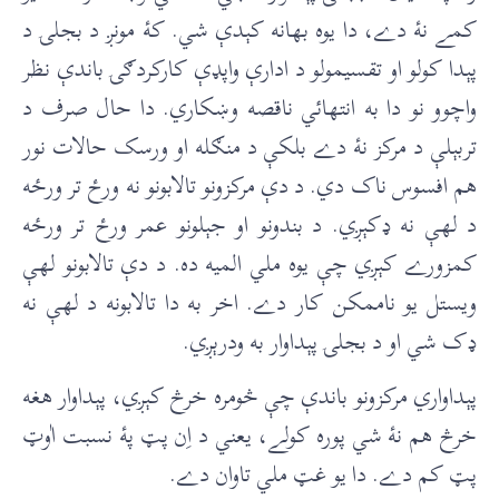
کمے نۀ دے، دا يوه بهانه کېدې شي. کۀ مونږ د بجلۍ د
پېدا کولو او تقسيمولو د ادارې واپډې کارکردګۍ باندې نظر
واچوو نو دا به انتهائي ناقصه وښکاري. دا حال صرف د
تربېلې د مرکز نۀ دے بلکې د منګله او ورسک حالات نور
هم افسوس ناک دي. د دې مرکزونو تالابونو نه ورځ تر ورځه
د لهې نه ډکېږي. د بندونو او جېلونو عمر ورځ تر ورځه
کمزورے کېږي چې يوه ملي الميه ده. د دې تالابونو لهې
ويستل يو ناممکن کار دے. اخر به دا تالابونه د لهې نه
ډک شي او د بجلۍ پېداوار به ودرېږي.
پېداواري مرکزونو باندې چې څومره خرڅ کېږي، پېداوار هغه
خرڅ هم نۀ شي پوره کولے، يعني د اِن پټ پۀ نسبت اٰوټ
پټ کم دے. دا يو غټ ملي تاوان دے.