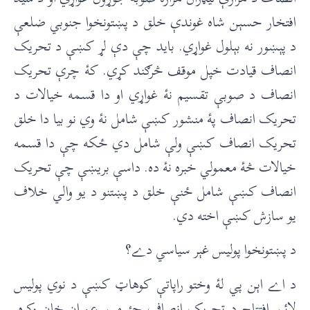
افتخار حسېن شاه غوندې خلق د پښتونخوا جنوبي ضلعې
د پېښور نه بېلول غواړي. بايد چې دې لړ کښې د تحريک
انصاف قيادت خپل موقف څرګند کړي. کۀ چرې تحريک
انصاف د صوبې تقسيم نۀ غواړي او دا قسمه خيالات د
تحريک انصاف پۀ منشور کښې شامل نۀ وي نو بيا دا خلق
تحريک انصاف کښې ولې شامل دي ځکه چې دا قسمه
خيالات څۀ معمولي خبره نۀ ده. داسې بريښې چې تحريک
انصاف کښې شامل ځنې خلق د پښتنو د يو والي خلاف
يو سازش کښې اخته دي.
د پښتونخوا پوليس غېر سياسي دے؟
د اے اېن پي لۀ وختو راپاتې کوهاټ کښې د نوي پوليس
لائن افتتاح د تحريک انصاف چئيرمېن عمران خان وکړه.