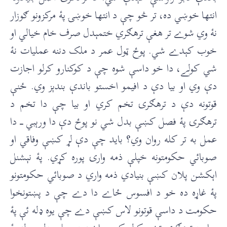
انتها خوښي ده، تر څو چې د انتها خوښۍ پۀ مرکزونو ګوزار
نۀ وي شوے تر هغې ترهګري ختمېدل صرف خام خيالي او
خوب کېدے شي. پوځ ټول عمر د ملک دننه عمليات نۀ
شي کولے، دا خو داسې شوه چې د کوکنارو کرلو اجازت
دې وي او بيا دې د افيمو اخستو باندې بندېز وي. ځنې
قوتونه دې د ترهګرۍ تخم کري او بيا چې دا تخم د
ترهګرۍ پۀ فصل کښې بدل شي نو پوځ دې دا ورېبي ـــ دا
عمل به تر کله روان وي؟ بايد چې دې لړ کښې وفاقي او
صوبائي حکومتونه خپلې ذمه وارۍ پوره کړي. پۀ نېشنل
اېکشن پلان کښې بنیادي ذمه واري د صوبائي حکومتونو
پۀ غاړه ده خو د افسوس ځاے دا دے چې د پښتونخوا
حکومت د داسې قوتونو لاس کښې دے چې یوه ډله ئې پۀ