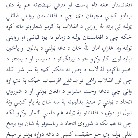
افغانستان هغه قام پرست او مترقي نهضتونه هم پۀ دې
بربادو کښې مجرمان دي چې د افغانستان روايتي قبائلي
ټولنه ئې پرته لۀ روزنې د انقلاب پۀ ګرمو شعارونو ماته کړه
ځکه چې د افغانستان ټولنه د زمانو نه يوه قبائلي او روايتي
ټولنه وه. غازي امان الله خان د دغه ټولنې د بدلون او پاڅون
لپاره لوے کار وکړو خو د پېرنګېانو د دسيسو او د پښتنو د
خپلو ناکړدو لۀ لاسه د وطن نه دلګير کډه پۀ سر شو. کله
چې ثور انقلاب راغے نو ښاغلے افراسياب خټک پۀ دې اړه
وائي چې ددغه وخت مشرانو د افغان ټولنې او د شوروي
اتحاد د ټولنې تر مېنځ بدلونونه پۀ ښه شان پۀ پام کښې ونۀ
نيول او دوي د افغانانو پۀ ټولنه هم داسې ګمان وکړو لکه
چې دا هم لکه د شوروي اتحاد د ریاستونو پۀ شان يوه پرمخ
تللې ټولنه وي خو حقيقت کښې د دغه دواړه ټولنو تر مېنځ