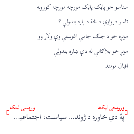
ستاسو خو پاټک پاټک مورچه مورچه کورونه
تاسو دروازې د څۀ د پاره بندولې ؟
مونږه خو د جنګ جامې اغوستې وې ولاړ وو
مونږ خو بلاګانې له دې ښاره بندولې
اقبال مومند
وروستۍ ليکنه
ورپسې لينکه
پۀ دې خاوره د ژوند کولو ضابطه عدم تشدد ده – ساجد ټکر
سیاست، اجتماعیت: د اولس زور د خداے زور دے – اوېس کمال