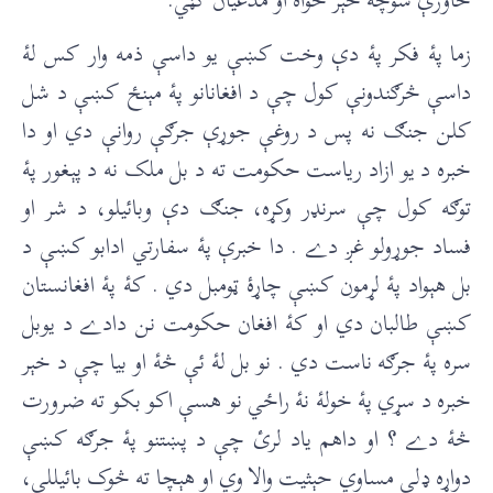
زما پۀ فکر پۀ دې وخت کښې يو داسې ذمه وار کس لۀ
داسې څرګندونې کول چې د افغانانو پۀ مېنځ کښې د شل
کلن جنګ نه پس د روغې جوړې جرګې روانې دي او دا
خبره د يو ازاد رياست حکومت ته د بل ملک نه د پېغور پۀ
توګه کول چې سرنډر وکړه، جنګ دې وبائيلو، د شر او
فساد جوړولو غږ دے . دا خبرې پۀ سفارتي ادابو کښې د
بل هېواد پۀ لړمون کښې چاړۀ ټومبل دي . کۀ پۀ افغانستان
کښې طالبان دي او کۀ افغان حکومت نن دادے د يوبل
سره پۀ جرګه ناست دي . نو بل لۀ ئې څۀ او بيا چې د خېر
خبره د سړي پۀ خولۀ نۀ راځي نو هسې اکو بکو ته ضرورت
څۀ دے ؟ او داهم ياد لرئ چې د پښتنو پۀ جرګه کښې
دواړه ډلې مساوي حېثيت والا وي او هېچا ته څوک بائيللې،