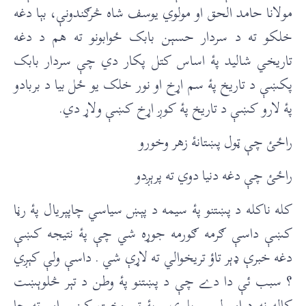
مولانا حامد الحق او مولوي يوسف شاه څرګندونې، بېا دغه
خلکو ته د سردار حسېن بابک ځوابونو ته هم د دغه
تاريخي شاليد پۀ اساس کتل پکار دي چې سردار بابک
پکښې د تاريخ پۀ سم اړخ او نور خلک يو ځل بيا د بربادو
پۀ لارو کښې د تاريخ پۀ کوږ اړخ کښې ولاړ دي.‏
راځئ چې ټول پښتانۀ زهر وخورو
راځئ چې دغه دنیا دوي ته پرېږدو
کله ناکله د پښتنو پۀ سيمه د پېښ سیاسي چاپېریال پۀ رڼا
کښې داسې ګرمه ګورمه جوړه شي چې پۀ نتيجه کښې
دغه خبرې ډېر تاؤ تريخوالي ته لاړې شي . داسې ولې کېږي
؟ سبب ئې دا دے چې د پښتنو پۀ وطن د تېر څلوېښت
کاله نه د اور لمبې بلېږي . پۀ تېر وخت کښې اور ته چا