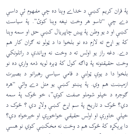
پۀ قران کریم کښې د خداے وېنا ده چې مفهوم ئې داسې
دے چې “تاسو هر وخت نېغه وېنا کوئ”. پۀ سیاست
کښې او د يو وطن پۀ پېښ چاپېريال کښې حق او سمه وېنا
کۀ يو اړخ ته لازم ده نو بلخوا دا د ټولو نه ګران کار هم
دے. دغه راز يو اولس ته د وخت نه وړاندې د راتلونکي
وخت حقيقتونه پۀ ډاګه کول کۀ ډېره لويه ذمه واري ده نو
بلخوا دا د يوې ټولنې د قامي سياسي رهبرانو د بصيرت
ازمېښت هم وي. پۀ پښتو کښې يو متل دے وائي “هره
ګوجره د خپلو شوملو صفت کوي”، خو څوک پۀ سمه
دي؟ څوک د تاريخ پۀ سم اړخ کښې ولاړ دي ؟ څوک د
خپلې خاورې او اولس حقيقي خواخوږي او خېرخواه دي؟
دا پرېکړه کۀ څوک هم د وخت نه مخکښې کوي نو هسې