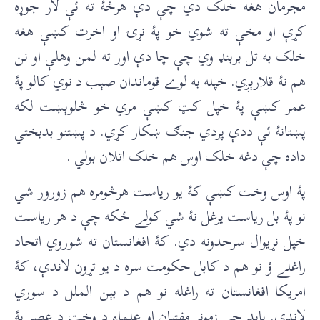
مجرمان هغه خلک دي چې دې هرڅۀ ته ئې لار جوړه
کړې او مخې ته شوي خو پۀ نړۍ او اخرت کښې هغه
خلک به تل بربنډ وي چې چا دې اور ته لمن وهلې او نن
هم نۀ قلارېږي. خپله به لوے قوماندان صېب د نوي کالو پۀ
عمر کښې پۀ خپل کټ کښې مري خو څلوېښت لکه
پښتانۀ ئې ددې پردي جنګ ښکار کړي. د پښتنو بدبختي
داده چې دغه خلک اوس هم خلک اتلان بولي .
پۀ اوس وخت کښې کۀ يو رياست هرڅومره هم زورور شي
نو پۀ بل رياست يرغل نۀ شي کولے ځکه چې د هر رياست
خپل نړيوال سرحدونه دي. کۀ افغانستان ته شوروي اتحاد
راغلے ؤ نو هم د کابل حکومت سره د يو تړون لاندې، کۀ
امريکا افغانستان ته راغله نو هم د بېن الملل د سوري
لاندې. بايد چې زمونږ مفتيان او علماء د وخت د عصر پۀ