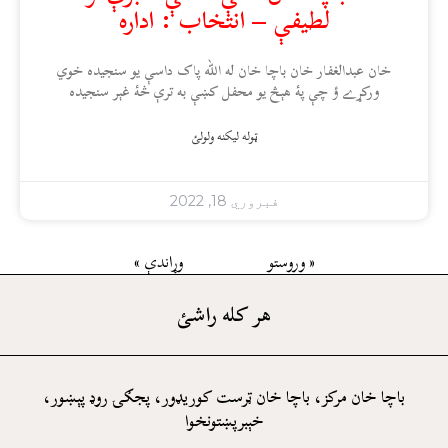
لطيفې – انتخاب : اداره
خان عبدالغفار خان باچا خان له الله پاک داسې يو سنجيده خوي
ورکړے ؤ چې پۀ هېڅ يو محفل کښې به ترې څۀ غېر سنجيده
ټوله ليکنه ولولئ
فبروري 18, 2022
« وروستو
وړاندې »
هر کله راشئ
باچا خان مرکز، باچا خان ټرست کوريډور، پجګۍ روډ پېښور،
خېبرپښتونخوا