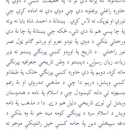
داستانونه کۀ پراتۀ دي نو دا پۀ حقيقت کښې د دوي پۀ
خاوره راغلي يرغلونه دي چې دوي دې ته اماده کړي چې
تورې او ټوپک ته لاس کړي . پښتانۀ د احمد شاه بابا نه پرته
پۀ چا پسې هم نۀ دي تلي، ځکه چې پښتانۀ پۀ چا نۀ دي
ورختلي بلکې د دوي پۀ تودو نغرو او ورشو ګانو ټول عمر
نور راختلي . د تاريخ پۀ اوږدو کښې پېرنګي پښتنو ته ډېر
زيات زيان رسولے، دپښتنو د وطن تاريخي جغرافيه پېرنګي
ماته کړه، دوېم پۀ دې خاوره کښې پېرنګي خلک پۀ طبقانو
کښې وېشل، درېم دا چې د مذهبي تندروې او نۀ زغم
بنسټونه ئې دلته کېښودل چې د اسلام پۀ نامه د هندوستان
وېشل ئې لوے تاريخي دلیل هم دے. دا د مذهب پۀ نامه
وېش د اسلام سره د پېرنګي کومه مينه خو نۀ وه بلکې د
دغه سپېځلي دين پۀ جامه کښې خپل راتلونکې موخو ته