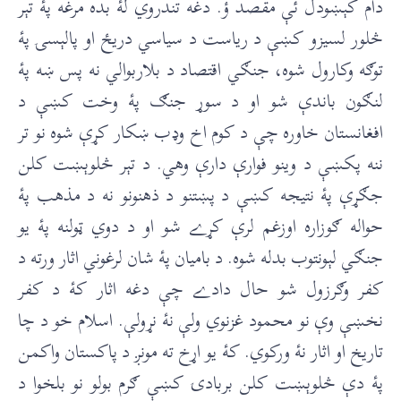
دام کېښودل ئې مقصد ؤ. دغه تندروي لۀ بده مرغه پۀ تېر
څلور لسيزو کښې د ریاست د سیاسي دريځ او پالېسۍ پۀ
توګه وکارول شوه، جنګي اقتصاد د بلاربوالي نه پس ښه پۀ
لنګون باندې شو او د سوړ جنګ پۀ وخت کښې د
افغانستان خاوره چې د کوم اخ وډب ښکار کړې شوه نو تر
ننه پکښې د وينو فوارې دارې وهي. د تېر څلوېښت کلن
جګړې پۀ نتيجه کښې د پښتنو د ذهنونو نه د مذهب پۀ
حواله ګوزاره اوزغم لرې کړے شو او د دوي ټولنه پۀ يو
جنګي لېونتوب بدله شوه. د باميان پۀ شان لرغوني اثار ورته د
کفر وګرزول شو حال دادے چې دغه اثار کۀ د کفر
نخښې وې نو محمود غزنوي ولې نۀ نړولې. اسلام خو د چا
تاريخ او اثار نۀ ورکوي. کۀ يو اړخ ته مونږ د پاکستان واکمن
پۀ دې څلوېښت کلن بربادۍ کښې ګرم بولو نو بلخوا د