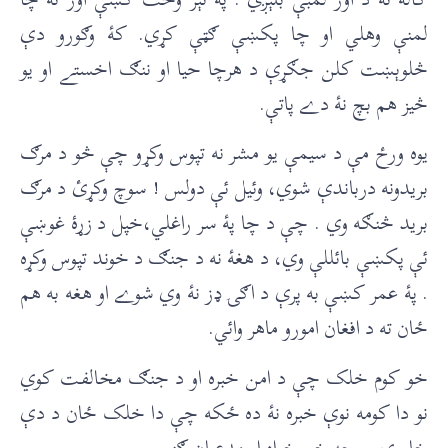
لمنې وهلي او چا پکښې ګټې کړي. کۀ وګورو دې
څلوېښت کلن جګړې د هرچا حيا او ننګ اخستے او يو
څيز هم بچ نۀ دے پاتې.
يوه ورځ مې د سيمې يو مشر نه تپوس وکړو چې څو د مرګ
بريدونه درباندې شوي، وئيل ئې دولس ! سوچ وکړئ د مرګ
بريد څنګه وي . چې د چا پۀ سر راغلي،خپل د زړۀ غوښې
ئې پکښې بائللې وي، د هغۀ نه د جنګ د خوند تپوس وکړه
. پۀ عمر کښې به پرې د اګۍ ډز نۀ وي شوے او هغه به هم
ځان ته د افغان امورو ماهر وائي.
خو کوم خلک چې د امن خبره او د جنګ مخالفت کوي
نو دا کومه نوې خبره نۀ ده ځکه چې دا خلک ځان د دې
خاورې سوچه خېر خواه او مدعيان ګڼي.