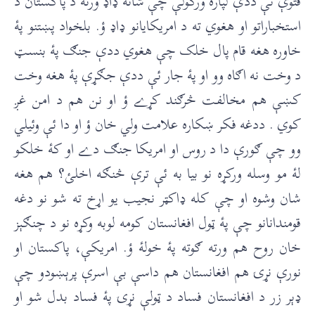
فتوې ئې ددې لپاره ورکولې چې شاته ډاډ ورته د پاکستان د
استخباراتو او هغوي ته د امريکايانو ډاډ ؤ. بلخواد پښتنو پۀ
خاوره هغه قام پال خلک چې هغوي ددې جنګ پۀ بنسټ
د وخت نه اګاه وو او پۀ جار ئې ددې جګړې پۀ هغه وخت
کښې هم مخالفت څرګند کړے ؤ او نن هم د امن غږ
کوي . ددغه فکر ښکاره علامت ولي خان ؤ او دا ئې وئيلي
وو چې ګورې دا د روس او امريکا جنګ دے او کۀ خلکو
لۀ مو وسله ورکړه نو بيا به ئې ترې څنګه اخلئ؟ هم هغه
شان وشوه او چې کله ډاکټر نجيب يو اړخ ته شو نو دغه
قومندانانو چې پۀ ټول افغانستان کومه لوبه وکړه نو د چنګېز
خان روح هم ورته ګوته پۀ خولۀ ؤ. امريکې، پاکستان او
نورې نړۍ هم افغانستان هم داسې بې اسرې پرېښودو چې
ډېر زر د افغانستان فساد د ټولې نړۍ پۀ فساد بدل شو او