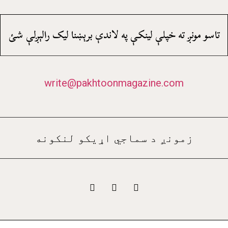
تاسو مونږ ته خپلې لينکې په لاندې برېښنا ليک رالېږلې شئ
write@pakhtoonmagazine.com
زمونږ د سماجي اړيکو لنکونه