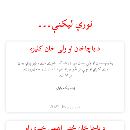
نورې ليکنې۔۔۔
د باچاخان او ولي خان کليزه
پۀ باچاخان او ولي خان ډېر زيات کار شوے دے، ډېر پرې روان
دے کېږي او چې تر څو چرته هم د انسانيت، جمهوريت،
برداشت،
ټوله ليکنه ولولئ
فبروري 16, 2022
د باچا خان ځنې اهمې خبرې او