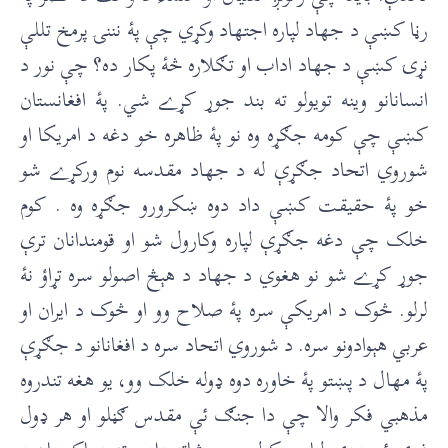
رڼا کښې د جهاد لپاره اجتهاد وکړي چې پۀ نننۍ پرمخ تللې
نړۍ کښې د جهاد اداب او تګلاره څۀ پکار ده؟ چې نور د
انسانانو وينه تويولو ته بند جوړ کړے شي. پۀ افغانستان
کښې چې کومه جګړه وه نو پۀ ظاهره خو دغه د امريکا او
شوروي اتحاد جګړې له د جهاد مقدسه نوم ورکړے شو
خو پۀ حقيقت کښې داد دوه ښکرورو جګړه وه . کوم
خلک چې دغه جګړې لپاره وکارول شو او قومندانان ترې
جوړ کړے شو نو هغوي د جهاد د هېڅ اصولو سره تړاؤ نۀ
لرلو. څوک د امريکې سره پۀ صلاح وو او څوک د ايران او
عربي هېوادونو سره. د شوروي اتحاد سره د افغانانو د جګړې
پۀ مهال د پښتو پۀ خاوره دوه ډوله خلک وو، يو هغه تندروه
مذهبي فکر والا چې دا جنګ ئې مقدس ګڼلو او هر ډول