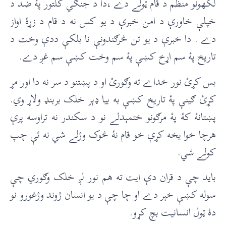
لکهونو منظم د قام ټولے دے ،دا د جنګي کلتور پۀ ضد د
خپلې خاورې د امن خبرې د يو کس نه د قام د زړۀ اواز
دے . دا خبرې د يو تن څرګندونې نا بلکې ددې وخت د
تاريخ پۀ سم اړخ کښې پۀ سم وخت کښې سم غږ دے.
بس کړئ نور خداے ته وګورئ او د پښتنو د سر نه دا اور مړ
کړئ ګينې پۀ تاريخ کښې به بيا ډېر خلک بربنډ ولاړ وي.
پښتانۀ کۀ پۀ مرګونو ختمېدلے نو د سکندر نه تراوسه پرې
هرچا خوا یخه کړې خو قام نۀ څوک وژلے شي نه ئې چپ
کولے شي.
بايد چې د قران دې ایت ته هم نور لږ خلک وګوري چې
سوله کښې خېر دے او چا چې د يو انسان ژوند وژغورو نو
دۀ ټول انسانيت بچ کړو.