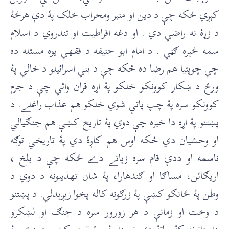
کېږي ځکه چې د دين او منبر ومحراب خلک پۀ دې هرڅۀ
د زړۀ نه راضي دي . او دغه افراطيت او تندروي د اسلام
سمه څېره ګڼي . د امام ابو حنیفه د فقهې يوه مسئله ده
چې چوپتيا هم رضا ده ځکه چې د بني اسرائيلو د خالي پۀ
ورځ د ښکار کوونکو خلکو پۀ اړه قران وائي چې د جرم
کوونکو سره پۀ چپ پاتې شوي خلکو هم عذاب راغلے. د
پښتنو پۀ اړه دا خبره چې دوي پۀ تاريخ کښې هم جنګيالي
او وحشيان دي ځکه اوس هم کاږۀ دي پۀ تاريخي توګه
ناسمه او ددې قام سره زېاتے دے ځکه چې د بلخ ،
اريګائن، مساګا او ګندهارا، پۀ شان تهذيبونه د دوي د
وطن پۀ ځانګو کښې پۀ زرګونه کاله پخوا زېږېدلي. د پښتنو
د وخت او زمانې د هر زورور سره د جنګ او لښکرو