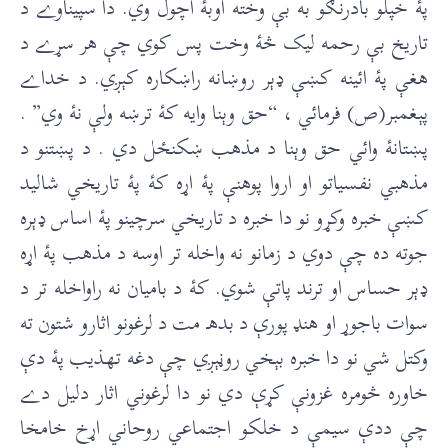
پۀ خپلو بادرنګو به بې وخته اوبۀ اچول وي. دا سپيناوے د
تاریخ بې رحمه ليک څۀ وخت پس کوي چې هر سړے د
هغې پۀ ائينه کښې ډېر روښانه راښکاره کېږي. د خداے
پېغمبر(ص) فرمائي ، “حق وېنا وايه کۀ ترښه ولې نۀ وي” .
پښتانۀ وائي حق وېنا د مذهب ښکنځل دي . د پښتنو د
مذهبي نفسیاتو او اروا پوهنې پۀ اړه کۀ پۀ تاريخي شاليد
کښې خبره وکړو نو دا خبره د تاريخي سرچینو پۀ اساس ډېره
جوته ده چې دوي د زمانو نه واخله تر اوسه د مذهب پۀ اړه
ډېر حساس او ترند پاتې شوي. کۀ د بامیان نه راواخله تر د
سوات باجوړ او هنډ پورې د بدهـ مت د لرغونو اثارو شتون ته
وکتل شي نو دا خبره بېخي روڼېږي چې دغه تهذيب پۀ دې
خاوره څومره غزونې کړې دي نو دا لرغوني اثار دلیل دے
چې ددې سيمې د خلکو اجتماعي روحاني اړخ خامخا