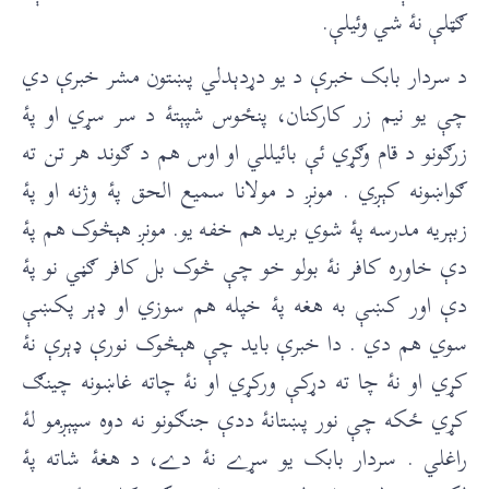
ګټلې نۀ شي وئيلې.
د سردار بابک خبرې د يو دړدېدلي پښتون مشر خبرې دي
چې يو نيم زر کارکنان، پنځوس شپېتۀ د سر سړي او پۀ
زرګونو د قام وګړي ئې بائيللي او اوس هم د ګوند هر تن ته
ګواښونه کېږي . مونږ د مولانا سميع الحق پۀ وژنه او پۀ
زبېريه مدرسه پۀ شوي بريد هم خفه يو. مونږ هېڅوک هم پۀ
دې خاوره کافر نۀ بولو خو چې څوک بل کافر ګڼي نو پۀ
دې اور کښې به هغه پۀ خپله هم سوزي او ډېر پکښې
سوي هم دي . دا خبرې بايد چې هېڅوک نورې ډېرې نۀ
کړي او نۀ چا ته دړکې ورکړي او نۀ چاته غاښونه چينګ
کړي ځکه چې نور پښتانۀ ددې جنګونو نه دوه سپېږمو لۀ
راغلي . سردار بابک يو سړے نۀ دے، د هغۀ شاته پۀ