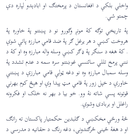
واخلي بلکې د افغانستان د پرمختګ او ابادېدو لپاره دې
چمتو شي.
پۀ تاريخي توګه کۀ مونږ وګورو نو د پښتنو پۀ خاوره پۀ
هروخت کښې د هر يرغل ګر پۀ ضد قامي مبارزه پاتې شوې
. کۀ هغه د سنګر پۀ ډګر کښې وسله واله مبارزه وه او کۀ د
ننني پرمخ تللي سائنسي غوښتنو سره سمه د عدم تشدد پۀ
وسله سمبال مبارزه وه نو دغه ټولې قامي مبارزې د پښتنې
خاورې د خپل زور پۀ قامي مټ پېدا وې او هېڅ کوم بهرني
قوتونه پسې شاته نۀ وو. خو بيا د بهر نه خلک او فکرونه
راغلل او بربادۍ وشوې.
څۀ ورځې مخکښې د ګلبدين حکمتيار پاکستان ته راتګ
او د هغۀ ځينې څرګندونې، دغه رنګ د حقانيه د مدرسې د