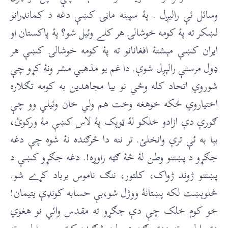
وسائل ئې راليږل . پۀ سپينه ماڼۍ کښې دغه د کمانډرانو
لښکر ته پۀ کومه خوشالۍ هر کلے وئيل شو؟ پۀ پاکستان او
ايران کښې مېشتۀ افغانانو ته پۀ کومه خوشالۍ کښې هر
ډول مرستې رالېږل شوې. دا غم يو مذهبي مشر ونۀ کړو چې
شوروي اتحاد کله وځي نو بيا مجاهدين به کومه تګلاره
اختياروي ځکه خوهغه وخت هم ولي خان وئيلي وو چې
ګورې دې ازادو خلکو لۀ ټوپک پۀ لاس کښې مۀ ورکوئ،
بېا به ئې ترې وانخلئ. تر ننه دا څرګنده نۀ شوه چې دغه
جګړو د پښتنو وطن لۀ څۀ ګټه راوړه!. دغه جګړو کښې د
پښتنو ژوند ژواک، کلتور، ننګ ناموس برباد کړے شو.
څلوېښت لکه پښتانۀ ووژل شو،بې حسابه کونډې يتيمان!
خو کوم خلک چې دې جګړو ته مقدس وائي نو هغوي