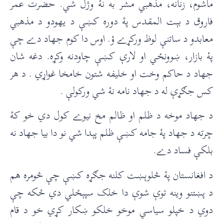
ماشوم، زنانه، مذهبي مشر به نۀ وژل شي. حضرت عمر
فاروق د بېت المقدس پۀ دوره کښې د یهودو د مذهبي
معابدو د ساتنې لوظ ورکړے ؤ. اوس دا کوم جهاد دے چې
پۀ بازار، ښوونځي او لارې کښې چاودنه وکړه. دغه شان
جهاد د حاکم وخت او خليفه شتون خامخا غواړي . د هر
کس جګړې له د جهاد نامه نۀ شي ورکولې .
د جهاد موخه د ظلم او ظالم مخ نيوے کول دي خو کۀ
چرته د جهاد پۀ جامه کښې ظلم پېدا شي نو دا بيا جهاد نه
بلکې فساد دے.
د افغانستان پۀ څلوېښت کلنه جګړه کښې چې څومره هم
د پښتنو وينه توې شوې دا خلک سپېځلي دي ځکه چې
دوي د خپلو سياسي موخو خلکو ښکار کړي خو د قام