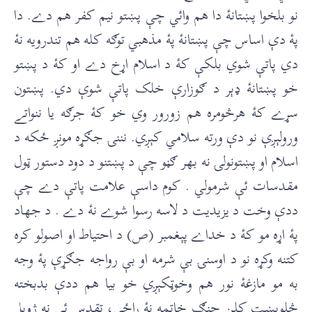
نو بلخوا پښتانۀ دا هم وائي چې پښتو نيم کفر هم دے. دا
پۀ دې اساس چې پښتانۀ پۀ مذهبي توګه کله هم تندرويه نۀ
دي پاتې شوي بلکې کۀ د اسلام اړخ دے او کۀ د پښتو
خو پښتانۀ ډېر د ګوزارې خلک پاتې شوې دي. پښتون
سړے کۀ هرڅومره هم زورور وي خو کۀ جرګه يا ننواتے
ورولېږې نو دې ورته سلامي کېږي. نننۍ جګړه مونږ ځکه د
اسلام او پښتونولۍ نه بهر ګڼو چې د پښتنو د دود دستور ټول
مقدسات ئې شرمولي . کوم داسې علامت پاتې دے چې
ددې وخت د يزيديت د لاسه رسوا شوے نۀ دے . د جهاد
پۀ اړه مو کۀ د خداے پېغمبر (ص) د احتياط او اصولو کره
کتنه وکړه نو د اوسنۍ بې شرمه او بې رواجه جګړې پۀ وجه
به مو مازغۀ نور هم وخوټکېږي خو بيا هم ددې بدبخته
څلوېښت کلن جنګ خاتمه نۀ راځي، تقدس ئې نه ژوبل