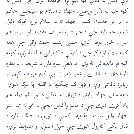
دې اولس ته ددې ګټه هم لږه څرګنده کړي چې اولس ته
کوم خېر پۀ لاس ورغلے. جهاد د اسلام يو سپېځلے حکم
دے. يو حديث کښې جهاد ته د اسلام لوړه څوکه وئيل
شوې خو بايد چې د جهاد پۀ تعريف مقصد او ثمراتو هم
سړے ځان پوهه کړي. مفتي رشيد احمد وائي چې هغه
ګوند، ډله او فکر چې د کومې د کامیابۍ هيله نۀ وي، کومه
ګټه او فائده ئې نۀ وي، د هغې سره تلل د شريعت د نظره
ناروا دي. د خداے پېغمبر (ص) چې کوم غزوات کړي نو
زياتره دفاعي وې او ډېر کم جنګونه د اقدام پۀ توګه شوي.
دغه شان جهاد یوازې د تورې نه بلکې د نور څو ډوله هم
ياد کړے شوے چې د ظالم واکمن مخې ته غږ ته هم ستر
جهاد وئيل شوے. پۀ قران کښې د تورې د جنګ لپاره د
قتال ټکے کارول شوے چې خپل اصول او ضوابط لري؛