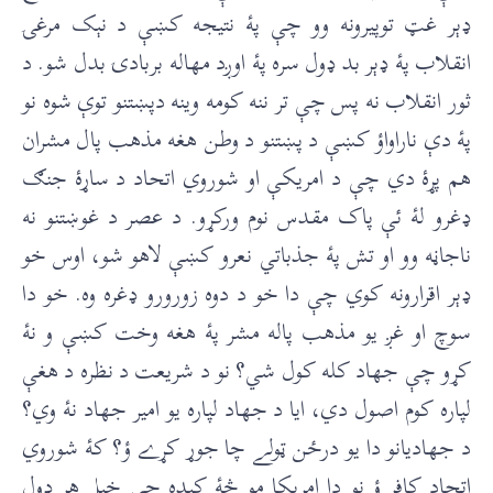
ډېر غټ توپیرونه وو چې پۀ نتيجه کښې د نېک مرغۍ
انقلاب پۀ ډېر بد ډول سره پۀ اوږد مهاله بربادۍ بدل شو. د
ثور انقلاب نه پس چې تر ننه کومه وينه دپښتنو توې شوه نو
پۀ دې ناراواؤ کښې د پښتنو د وطن هغه مذهب پال مشران
هم پړۀ دي چې د امريکې او شوروي اتحاد د ساړۀ جنګ
ډغرو لۀ ئې پاک مقدس نوم ورکړو. د عصر د غوښتنو نه
ناجاڼه وو او تش پۀ جذباتي نعرو کښې لاهو شو، اوس خو
ډېر اقرارونه کوي چې دا خو د دوه زورورو ډغره وه. خو دا
سوچ او غږ يو مذهب پاله مشر پۀ هغه وخت کښې و نۀ
کړو چې جهاد کله کول شي؟ نو د شريعت د نظره د هغې
لپاره کوم اصول دي، ایا د جهاد لپاره يو امير جهاد نۀ وي؟
د جهاديانو دا يو درځن ټولے چا جوړ کړے ؤ؟ کۀ شوروي
اتحاد کافر ؤ نو دا امريکا مو څۀ کېده چې خپل هر ډول