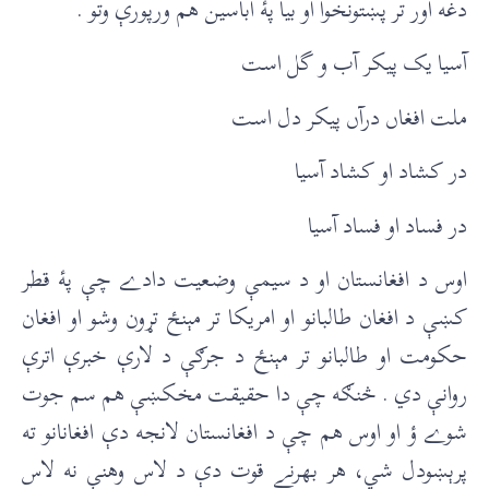
دغه اور تر پښتونخوا او بيا پۀ اباسین هم ورپورې وتو .
آسيا یک پیکر آب و گل است
ملت افغاں درآں پیکر دل است
در کشاد او کشاد آسیا
در فساد او فساد آسیا
اوس د افغانستان او د سيمې وضعیت دادے چې پۀ قطر
کښې د افغان طالبانو او امريکا تر مېنځ تړون وشو او افغان
حکومت او طالبانو تر مېنځ د جرګې د لارې خبرې اترې
روانې دي . څنګه چې دا حقيقت مخکښې هم سم جوت
شوے ؤ او اوس هم چې د افغانستان لانجه دې افغانانو ته
پرېښودل شي، هر بهرنے قوت دې د لاس وهنې نه لاس