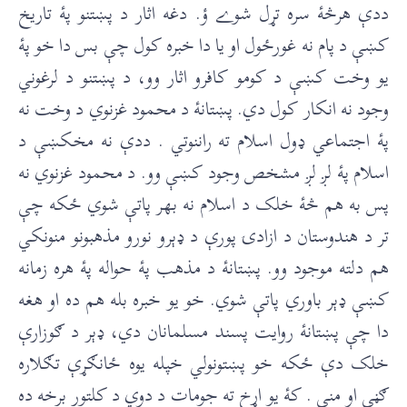
ددې هرڅۀ سره تړل شوے ؤ. دغه اثار د پښتنو پۀ تاريخ
کښې د پام نه غورځول او يا دا خبره کول چې بس دا خو پۀ
يو وخت کښې د کومو کافرو اثار وو، د پښتنو د لرغوني
وجود نه انکار کول دي. پښتانۀ د محمود غزنوي د وخت نه
پۀ اجتماعي ډول اسلام ته راننوتي . ددې نه مخکښې د
اسلام پۀ لږ لږ مشخص وجود کښې وو. د محمود غزنوي نه
پس به هم څۀ خلک د اسلام نه بهر پاتې شوي ځکه چې
تر د هندوستان د ازادۍ پورې د ډېرو نورو مذهبونو منونکي
هم دلته موجود وو. پښتانۀ د مذهب پۀ حواله پۀ هره زمانه
کښې ډېر باوري پاتې شوي. خو يو خبره بله هم ده او هغه
دا چې پښتانۀ روايت پسند مسلمانان دي، ډېر د ګوزارې
خلک دې ځکه خو پښتونولي خپله يوه ځانګړې تګلاره
ګڼي او مني . کۀ يو اړخ ته جومات د دوي د کلتور برخه ده