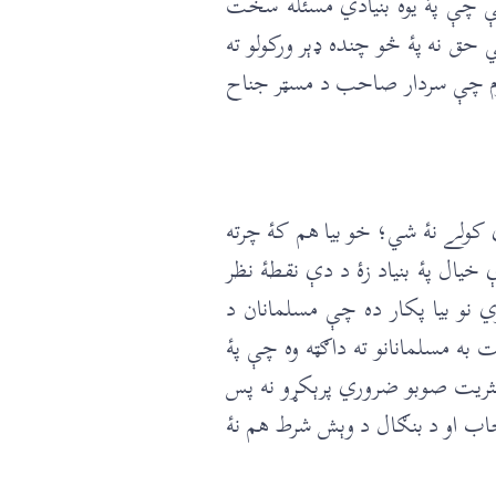
کښې چې پۀ يوه بنيادي مسئله سخت
 حق نه پۀ څو چنده ډېر ورکولو ته
کوم چې سردار صاحب د مسټر جناح
 کولے نۀ شي؛ خو بيا هم کۀ چرته
ې خيال پۀ بنياد زۀ د دې نقطۀ نظر
نو بيا پکار ده چې مسلمانان د
 مسلمانانو ته داګټه وه چې پۀ
 اکثريت صوبو ضروري پرېکړو نه پس
جاب او د بنګال د وېش شرط هم نۀ