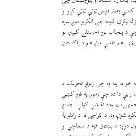
 کښې زمونږ اولس ټوټې ټوټې کړو او
اله وکړي کومه چې انګرېز مونږ سره
ې د پنجاب نوم اخستلے کېږي نو
ي ـــ هم داسې مونږ هم د پاکستان
ه خو به پته وه چې زمونږ تحريک د
رایې دا ده چې زمونږ پۀ قوم کښې
جمهوريت وده نۀ شي کولې. جناح
ه شوې وه. د کراچۍ نه د راتلو پۀ
 دواړه د پښتون قوم د سماجي او