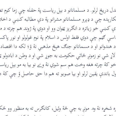
ل دريځ لرلو. د مسلمانانو د بېل رياست پۀ حقله چې زما کوم ت
کارېده چې د ډېرو مسلمانانو مشرانو پۀ دې مطالبه کښې د ا
کښې خو زياتره د انګرېز ټټوان وو او دوي پۀ ژوند هم چرته د م
اسې ګڼم چې دوي فقط اولس د اسلام پۀ نوم غولولو او نور پاکس
ندوانو او د مسمانانو جنګ هېڅ مذهبي نۀ ؤ؛ لکه دا اقتصا
لاړ شي نو زمونږ ځائي حکومت به جوړ شي او د وطن د ابادولو ټوله
 ـــ خو کۀ چرته هغه وخت هم سم شوي نۀ وے نو بيا به مو بېل ري
ندې يقين لرلو او بيا صوبو ته هم دا حق حاصل ؤ چې کۀ د 
ره شخړه نۀ وه. مونږ به چې څۀ وئيل، کانګرس ته به منظور وو