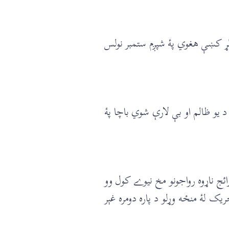
 د دفعو تر مخه مقدمه چلېده او پۀ دې لړ کښې هغوي پۀ شپږم ستمبر نولس
 ظالم او بې لارې شوي باچا پۀ
ج ناړوه رواجونو مخ نيوے کول وو
ک لۀ منځه وړلو د پاره دومره غېر