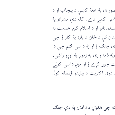
صور ؤ، پۀ هغۀ کښې د پنجاب او د
خلاص کمے دے. کله دې مشرانو پۀ
سلمانانو او د اسلام کوم خدمت نه
تان ئې د ځان د پاره پۀ کار ؤ چې
دي جنګ ؤ او زۀ داسې ګڼم چې دا
 ذمه واري به زمونږ پۀ اوږو راشي،
است جوړ کړے ؤ او مونږ داسې کولے
دوي اکثريت د بېلېدو فېصله کول
 ځکه چې هغوي د ازادۍ پۀ دې جنګ