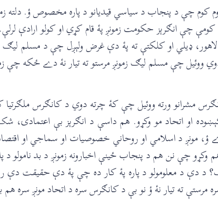
وم چې د پنجاب د سياسي قيديانو د پاره مخصوص ؤ. دلته زمون
ې کومې چې انګرېز حکومت زمونږ پۀ قام کړي او کولو ارادې لرل
ر، ډیلي او کلکتې ته پۀ دې غرض ولېږل چې د مسلم ليګ او د 
دوي ووئيل چې مسلم ليګ زمونږ مرستو ته تيار نۀ دے ځکه چې ز
رس مشرانو ورته ووئيل چې کۀ چرته دوي د کانګرس ملګرتيا کو
کېښوده او اتحاد مو وکړو. هم داسې د انګرېز بې اعتمادۍ، ش
 مونږ د اسلامي او روحاني خصوصيات او سماجي او اقتصادي ښۀ
 وکړو چې نن هم د پنجاب ځینې اخبارونه زمونږ د بد نامولو د پ
د دې د معلومولو د پاره پۀ کار ده چې پۀ دې حقيقت دې رڼا 
ې ته تيار نۀ ؤ نو بې د کانګرس سره د اتحاد مونږ سره هم بله 