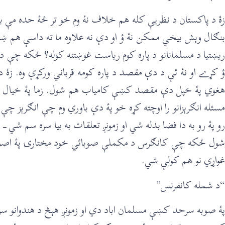
زۀ د پاکستان د نظريې کله هم خلاف نۀ وم خو تر څۀ حده مې بد
بنګال وېش بيخي ممکن نۀ ؤ او دې نه علاوه ما ته داسې هم ښ
ریښتيا د مسلمانانو د پاره کوم رياست غوښتنه کوله؟ ځکه چې دې 
ؤ کړے او نۀ ئې د دې مقصد د پاره کومه قرباني ورکړې وه. زۀ د
هغوي پۀ خپل دې مقصد کښې کامياب هم شول. زما پۀ خيال د ه
مسئله انګرېزانو را اوچته کړه خو پۀ دې باوري وم چې انګرېز چې 
رو پۀ رو به دا فضا بدله شي او زمونږ تعلقات به بيا سره سم شي
شول ځکه چې کانګرس د مکملې صوبائي خود مختارۍ پۀ اصول با
غواړي نو هم کولې شي.
“د شمله کانفرنس”
پۀ صوبه سرحد کښې مسلمان اباد دي او زمونږ هېڅ د هندوانو س