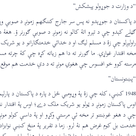
“د وزارت د جوړولو پېشکش”
د پاکستان د جوړېدو نه پس سر جارج کننګهم زمونږ د صوبې وړومب
ګڼلے کېدو چې د تېرو اتۀ کالو نه زمونږ د صوبې ګورنر ؤ. هغۀ
راولېږلو چې زۀ د مسلم ليګ او د خدائي خدمتګارانو د يو شري
مخه اقتدار غواړي. ما ګورنر ته دا هم زياته کړه چې کۀ چرته م
مرسته کوو خو افسوس چې هغوي مونږ ته د دې خدمت هم موقع را
“پښتونستان”
1948 کښې، کله چې زۀ پۀ وړومبي ځل د پاره د پاکستان د پ
اوس پاکستان زمونږ د ټولو يو شريک ملک دے؛ اوس پۀ اقتدار 
چې د هغو غوښتنو تر مخه ئې مرستې وکړو او پۀ داسې کولو مون
خدمت بل کوم غرض هم نۀ لرو. زما د تقرير پۀ منځ کښې نوابزا
پټهانستان نۀ پښتونستان، او دا فقط نوم دے؛ او هغۀ بيا تپوس