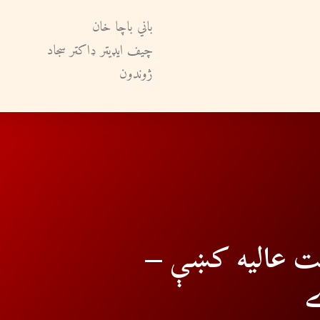
باني باچا خان
چيف ايډيټر ډاکټر سجاد
ژوندون
لت عالیه کښې –
ے