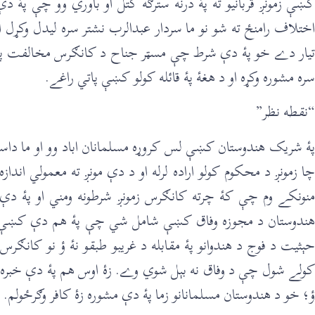
کښې زمونږ قربانيو ته پۀ درنه سترګه کتل او باوري وو چې پۀ 
اختلاف رامنځ ته شو نو ما سردار عبدالرب نشتر سره لیدل وکړل 
تيار دے خو پۀ دې شرط چې مسټر جناح د کانګرس مخالفت پرېږ
سره مشوره وکړه او د هغۀ پۀ قائله کولو کښې پاتي راغے.
“نقطه نظر”
پۀ شريک هندوستان کښې لس کروړه مسلمانان اباد وو او ما داس
چا زمونږ د محکوم کولو اراده لرله او د دې مونږ ته معمولي اند
منونکے وم چې کۀ چرته کانګرس زمونږ شرطونه ومني او پۀ 
هندوستان د مجوزه وفاق کښې شامل شي چې پۀ هم دې کښې د د
حېثيت د فوج د هندوانو پۀ مقابله د غريبو طبقو نۀ ؤ نو کانګر
کولے شول چې د وفاق نه بېل شوي وے. زۀ اوس هم پۀ دې خبره ي
ؤ؛ خو د هندوستان مسلمانانو زما پۀ دې مشوره زۀ کافر وګرځولم.