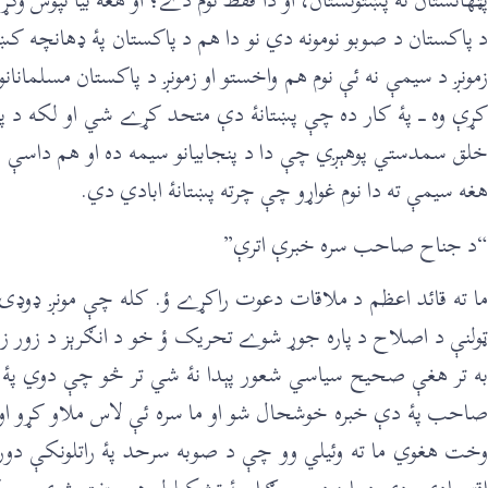
د پاکستان د صوبو نومونه دي نو دا هم د پاکستان پۀ ډهانچه کښې ي
زمونږ د سيمې نه ئې نوم هم واخستو او زمونږ د پاکستان مسلمانان
کړې وه ـــ پۀ کار ده چې پښتانۀ دې متحد کړے شي او لکه د
خلق سمدستي پوهېږي چې دا د پنجابيانو سيمه ده او هم داسې د 
هغه سيمې ته دا نوم غواړو چې چرته پښتانۀ ابادي دي.
“د جناح صاحب سره خبرې اترې”
ما ته قائد اعظم د ملاقات دعوت راکړے ؤ. کله چې مونږ ډوډۍ و
ټولنې د اصلاح د پاره جوړ شوے تحريک ؤ خو د انګرېز د زور ز
به تر هغې صحيح سياسي شعور پېدا نۀ شي تر څو چې دوي پۀ 
صاحب پۀ دې خبره خوشحال شو او ما سره ئې لاس ملاو کړو او ما 
وخت هغوي ما ته وئيلي وو چې د صوبه سرحد پۀ راتلونکې دوره 