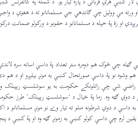
دې لار کښې هرې قربانۍ د پاره تيار يو. د شمله پۀ کانفرنس 
او ورته مې ووئيل چې ګاندهي جي مسلمانانو ته د هغوي د واجبي
دي او زۀ پۀ خپله د مسلمانانو د حقونو د ورکولو ضمانت در
ې ګڼله چې څوک هم دومره ستر تعداد پۀ داسې اسانه سره لاندې
ازه هم وشوه نو پۀ داسې صورتحال کښې به مونږ بېلېږو او د هم د
دې راضي شي چې راتلونکے حکومت به يو سوشلسټ رېپبلک وي 
وي ګټه وه. زما پۀ خيال د ‘سوشلسټ رېپبلک’ طرز حکومت به
س به داسې د دوي شرطونه منلو ته تيار وے نو مونږ مسلمانانو د
قين لرم چې داسې کولو کښې به زمونږ ګټه وه او پۀ کښې د پن