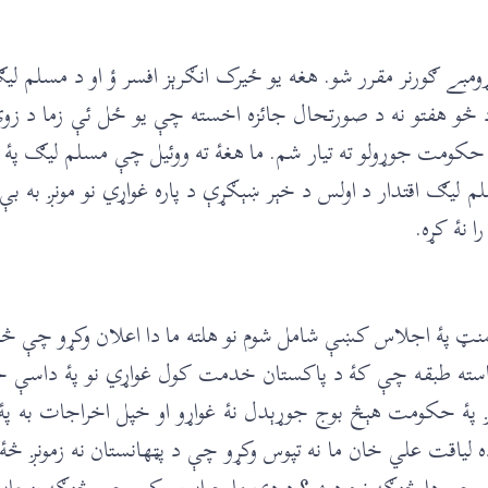
ے ګورنر مقرر شو. هغه يو ځيرک انګرېز افسر ؤ او د مسلم ليګ د
 د څو هفتو نه د صورتحال جائزه اخسته چې يو ځل ئې زما د زوي
ک حکومت جوړولو ته تيار شم. ما هغۀ ته ووئيل چې مسلم ليګ پ
سلم ليګ اقتدار د اولس د خېر ښېګړې د پاره غواړي نو مونږ به
 نۀ کړه.
ارلېمنټ پۀ اجلاس کښې شامل شوم نو هلته ما دا اعلان وکړو چې
ناسته طبقه چې کۀ د پاکستان خدمت کول غواړي نو پۀ داسې حا
ږ پۀ حکومت هېڅ بوج جوړېدل نۀ غواړو او خپل اخراجات به پۀ
ده لياقت علي خان ما نه تپوس وکړو چې د پټهانستان نه زمون
 وکړو چې دا څنګه نوم دے؟ د دې ما جواب ورکړو چې څنګه پنجا