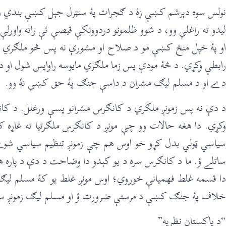
نولس سوه دېرشم کښې زۀ د ګجرات پۀ سنټرل جېل کښې بندي وم ک
ليدو ته راغلي وو، د شوو ظلمونو دردوونکې قيصې ئې راته واورل
او پۀ خپل منځ کښې مو د صلاح او مشورې نه پس څو ملګري لاهو
رابطې وکړي. د څۀ مودې پس زما ملګري مايوسه راواپس شول او 
دے او د مسلم ليګ مشران د داسې جنګ پۀ حق کښې نۀ وو.
د دې نه پس زمونږ ملګري د کانګرس مشرانو پسې ورغلل. د کانګ
وکړي. دا هغه حالات وو چې مونږ د کانګرس ملګرتيا ته غاړه 
سياسي ټولي بدل کړو خو اوس هم چې زمونږ تنظيم سياسي شوے ؤ،
ساتلے ؤ. ما د کانګرس سره د يو کېدو دا وضاحت د دې د پاره هم
دا قسمه غلط فهميانې خوروي؛ اوس مونږ غلط يو کۀ مسلم ليګ؟ 
خلاف پۀ جنګ کښې د مرستې ضرورت ؤ او مسلم ليګ زمونږ سره مرست
“د پاکستان نظريه”