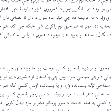
و نوم دے ـــ انګرېز زمونږ د کمزوري کولو د پاره پۀ خپل اقتدار
و وروڼو نه دا غوښتنه ده چې مونږ سره شوې د دې نا انصافۍ دې از
 پنجاب دې مونږ ته هم خپل نوم راکړے شي ځکه چې کله هم چ
بنګال، سندهـ او بلوچستان نومونه د هغوي د اولس نمائندګي کو
خوړه نو تر ډېره پۀ خبرو کښې بوخت وو. ما ورته وئيل چې تا ت
ياتي د وجې سياسي شو؛ اوس چې پاکستان ازاد شوے دے نو زما 
سماجي توګه پسمانده وي او پۀ پسمانده اولس کښې کله هم 
ته ئې د هر قسم د مرستو ووئيل. داسې زمونږ پۀ منځ کښې پرېکړ
کښې به هغه خامخا د سور پوشانو مشرانو سره لیدل کوي. مونږ