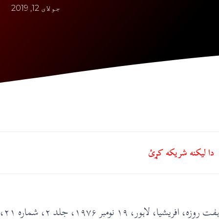
جولای 12, 2019
دا ليکنه شريکه کړئ
ہفت روزہ، افریشیا، لاہور، ۱۹ نومبر ۱۹۷۶، جلد ۲، شمارہ ۲۱، صفحات ۲۷ تا ۳۱