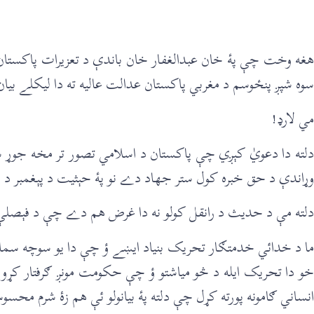
سوه شپږ پنځوسم د مغربي پاکستان عدالت عاليه ته دا ليکلے بيا
مي لارډ!
دلته دا دعويٰ کېږي چې پاکستان د اسلامي تصور تر مخه جو
وړاندې د حق خبره کول ستر جهاد دے نو پۀ حېثيت د پېغمبر د يو 
دلته مې د حديث د رانقل کولو نه دا غرض هم دے چې د فېصلې 
ما د خدائي خدمتګار تحريک بنياد ايښے ؤ چې دا يو سوچه سماج
خو دا تحريک ايله د څو مياشتو ؤ چې حکومت مونږ ګرفتار کړو چ
انساني ګامونه پورته کړل چې دلته پۀ بيانولو ئې هم زۀ شرم محسوس