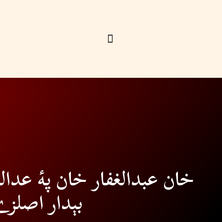
خان عبدالغفار خان پۀ عدا
بېدار اصلز