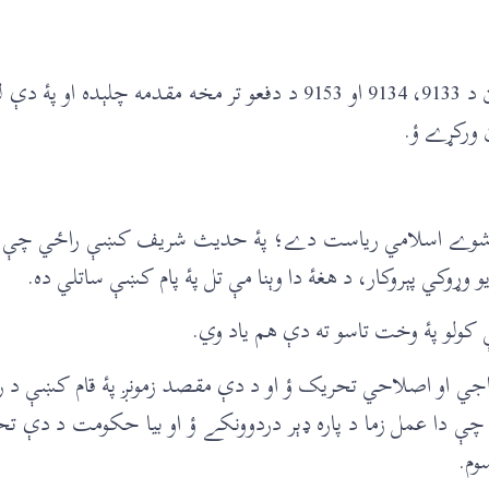
هغه وخت چې پۀ خان عبدالغفار خان باندې د تعزيرات پاکستان د 9133، 9134 او 9153
ن ورکړے ؤ.
ړ شوے اسلامي رياست دے؛ پۀ حديث شريف کښې راځي چې د يو
وړوکي پېروکار، د هغۀ دا وېنا مې تل پۀ پام کښې ساتلي ده.
کولو پۀ وخت تاسو ته دې هم ياد وي.
ي او اصلاحي تحريک ؤ او د دې مقصد زمونږ پۀ قام کښې د رائ
ې دا عمل زما د پاره ډېر دردوونکے ؤ او بيا حکومت د دې تحري
وم.