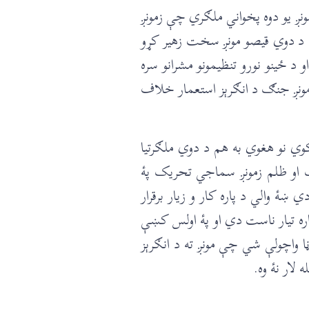
ږ يو دوه پخواني ملګري چې زمونږ
ې. د دوي قیصو مونږ سخت زهير کړو
ځینو نورو تنظيمونو مشرانو سره
مونږ جنګ د انګرېز استعمار خلاف
ي نو هغوي به هم د دوي ملګرتيا
ک او ظلم زمونږ سماجي تحريک پۀ
 والي د پاره کار و زيار برقرار
اره تيار ناست دي او پۀ اولس کښې
واچولې شي چې مونږ ته د انګرېز
لار نۀ وه.