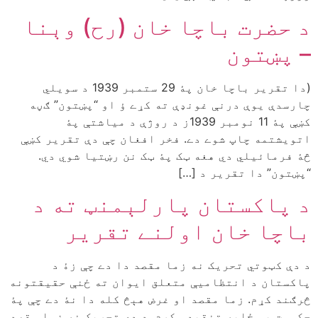
د حضرت باچا خان (رح) وېنا
– پښتون
(دا تقرير باچا خان پۀ 29 ستمبر 1939 د سويلي
چارسدې يوې درنې غونډې ته کړے ؤ او “پښتون” ګڼه
کښې پۀ 11 نومبر 1939ز د روژې د مياشتې پۀ
اتويشتمه چاپ شوے دے. فخر افغان چې دې تقرير کښې
څۀ فرمائيلي دي هغه ټک پۀ ټک نن رښتيا شوي دي.
“پښتون” دا تقرير د […]
د پاکستان پارلېمنټ ته د
باچا خان اولنے تقرير
د دې کټوتي تحريک نه زما مقصد دا دے چې زۀ د
پاکستان د انتظاميې متعلق ايوان ته ځنې حقيقتونه
څرګند کړم. زما مقصد او غرض هېڅ کله دا نۀ دے چې پۀ
حکومت بې ځايه تنقيد وکړم. د دې تحريک نه زما مقصد