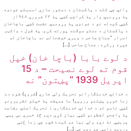
وائي چې کله د پاکستان د دستور سازې اسمبلۍ غونډه
پۀ وړومبي وار پۀ کراچۍ کښې پۀ ٢٣ فروري ١٩٤٨ز
کښې کېدله نو د غونډې پۀ وړومبي نشست کښې باچاخان
د پاکستان د منلو سوګند پورته کړو. پۀ قول د ډاکټر
اسرار “جناح صاحب د ډېرې خوشحالۍ نه باچاخان له
غېږه ورکړه . جناح صاحب […]
د لوے بابا (باچا خان) خپل
قوم ته لوے نصيحت – د 15
اپريل 1939 “پښتون” نه
د خدائي خدمتګارانو تحريک ولې جاري (شروع) شوے دے
زما خوږو پښتنو وروڼو! ما همېشه پۀ خپلو تقريرونو
کښې تاسو ته د خدائي خدمتګارۍ دَ تحريک اصلي مقاصد
پۀ واضحو لفظونو کښې بيان کړي دي، څۀ خبرې مې پټې
پرېښې نۀ دي، ولې بيا هم کېدے شي، چې زما ځنې
وروڼه داسې هم دي، چې […]