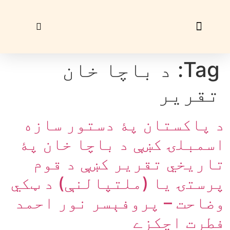
زړې ګڼې
ليک راؤلېږئ
Tag:
د باچا خان
تقرير
د پاکستان پۀ دستور سازه
اسمبلۍ کښې د باچا خان پۀ
تاريخي تقرير کښې د قوم
پرستۍ يا (ملتپالنې) د ټکي
وضاحت – پروفېسر نور احمد
فطرت اچکزے