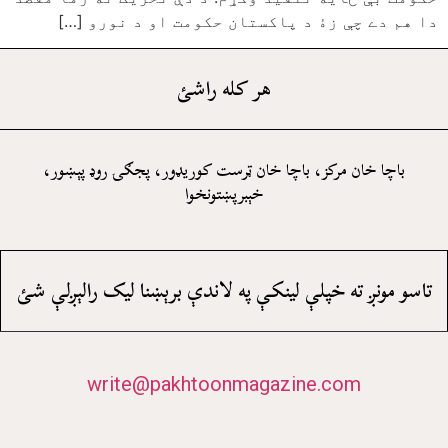
دا هم دے چې زۀ د پاکستان حکومت او د نورو […]
هر کله راشئ
باچا خان مرکز، باچا خان ټرست کوريډور، پجګۍ روډ پېښور،
خېبرپښتونخوا
تاسو مونږ ته خپلې لينکې په لاندې برېښنا ليک رالېږلې شئ
write@pakhtoonmagazine.com