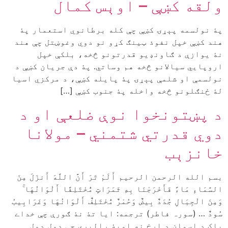
ولقه کښې – اوېس کمال
پۀ نولسمه پېړۍ کښې چې کله برطانوي استعمار پۀ
هند کښې خپل نفوذ ټینګ کړو نو دوي وغوښتل چې هند
نۀ یوازې د ګاونډیو قدرتونو څخه، بلکې خپل
اروپایي سیالانو څخه هم وساتي. پۀ دې جریان کښې د
نولسمې او شلمې پېړۍ پۀ پایله کښې، د مرکزي اسیا
لۀ ځنګلونو څخه واخله پۀ جنوب کښې […]
د پښتونخوا نوې ضلعې او د
دوي قدرتي شتمني – مولانا
خانزېب
بسم الله الرحمن الرحیم أَلَمْ تَرَ أَنَّ اللَّهَ أَنزَلَ مِنَ
السَّمَاءِ مَاءً فَأَخْرَجْنَا بِهِ ثَمَرَاتٍ مُّخْتَلِفًا أَلْوَانُهَا ۚ
وَمِنَ الْجِبَالِ جُدَدٌ بِيضٌ وَحُمْرٌ مُّخْتَلِفٌ أَلْوَانُهَا وَغَرَابِيبُ
سُودٌ … (سورہ فاطر) ترجمه: ايا تۀ نۀ ګورې چې خداے
پاک د اسمان د اړخ نه اوبۀ رالېږي چې ډول ډول