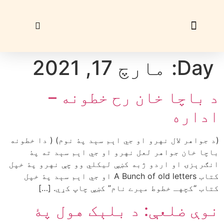
زړې ګڼې
ليک راؤلېږئ
Day:
مارچ 17, 2021
د باچا خان رح خطونه –
اداره
(د جواهر لال نهرو او جي اېم سېد پۀ نوم) ( دا خطونه
باچا خان جواهر لعل نهرو او جي اېم سېد ته پۀ
انګرېزۍ او اردو ژبه کښې ليکلي وو چې نهرو پۀ خپل
کتاب A Bunch of old letters او جي اېم سېد پۀ خپل
کتاب “کچهـ خطوط مېرے نام” کښې چاپ کړي. […]
نوې ضلعې: د بلېک هول پۀ