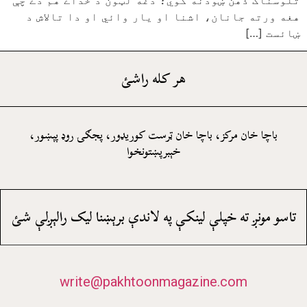
هغه ورته جانان، اشنا او يار وائي او دا تالاش د
ښائست […]
هر کله راشئ
باچا خان مرکز، باچا خان ټرست کوريډور، پجګۍ روډ پېښور،
خېبرپښتونخوا
تاسو مونږ ته خپلې لينکې په لاندې برېښنا ليک رالېږلې شئ
write@pakhtoonmagazine.com