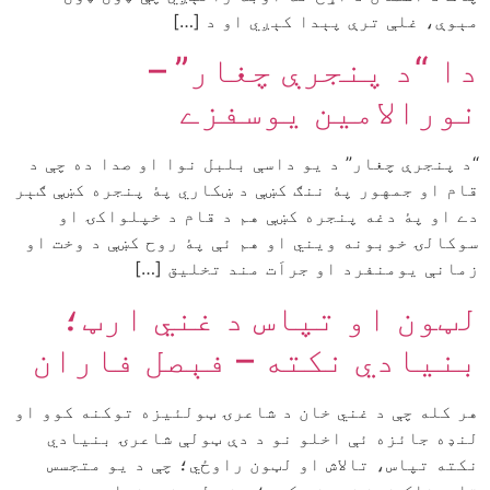
مېوې، غلې ترې پېدا کېږي او د […]
دا “د پنجرې چغار” –
نورالامين يوسفزے
“د پنجرې چغار” د يو داسې بلبل نوا او صدا ده چې د
قام او جمهور پۀ ننګ کښې د ښکاري پۀ پنجره کښې ګېر
دے او پۀ دغه پنجره کښې هم د قام د خپلواکۍ او
سوکالۍ خوبونه ويني او هم ئې پۀ روح کښې د وخت او
زمانې يومنفرد او جراَت مند تخليق […]
لټون او تپاس د غني ارټ؛
بنيادي نکته – فېصل فاران
هر کله چې د غني خان د شاعرۍ ټولئيزه توکنه کوو او
لنډه جائزه ئې اخلو نو د دې ټولې شاعرۍ بنيادي
نکته تپاس، تالاش او لټون راوځي؛ چې د يو متجسس
تلوسناک ذهن ښودنه کوي؛ دغه لټون د خداے هم دے چې