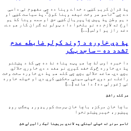
پۀ قران کریم کښې د خداے وېنا ده چې مفهوم ئې داسې
دے چې “تاسو هر وخت نېغه وېنا کوئ”. پۀ سیاست کښې او
د يو وطن پۀ پېښ چاپېريال کښې حق او سمه وېنا کۀ يو
اړخ ته لازم ده نو بلخوا دا د ټولو نه ګران کار هم دے.
دغه راز يو اولس […]
پۀ دې خاوره د ژوند کولو ضابطه عدم
تشدد ده – ساجد ټکر
دا خبره اوس لۀ چا هم پټه پناه نۀ ده چې کۀ د پښتنو
پۀ دې خاوره څوک خفه کېږي نو هغه د دې خاورې حلالي
بچي دي. هاغه حلالي بچي چې کله هم پۀ دې خاوره سخت وخت
راغلے نو دوي خپلې سينې مخکښې کړې دي او خپله خاوره
ئې ژغورلې ده؛ دا هاغه […]
هر کله راشئ
باچا خان مرکز، باچا خان ټرست کوريډور، پجګۍ روډ
پېښور، خېبرپښتونخوا
تاسو مونږ ته خپلې لينکې په لاندې برېښنا ليک رالېږلې شئ