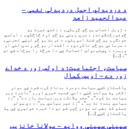
د دردېدلي اجمل دردېدلې نغمې –
عبدالحميد زاهد
د ژوبل احساس يو څو څړيکې، د زخمي غېرت يو
څوغورځنګونه، د سرې وينې يو څو تړم څاڅکي، د اولسي
جونګړو يو څو شنۀ اسوېلي، د غربت يو څو ترښې تجربې،
د سرمائې يو څو ناکړدې، د اقتدار يو څو ړندې لتې او
ورسره د پښتونولۍ احساس؛ چې دا هرڅۀ را يوځاے شي نو
“د […]
سیاست، اجتماعیت: د اولس زور د خداے
زور دے – اوېس کمال
پاکستان کښې سیاست دومره بدنام کړے شوے چې مونږ
اکثر پۀ ټولنه کښې داسې قسمه خبرې اورو “ماسره ډېر
سیاست مۀ کوه”، “هغه پلانکے ډېر سیاست باز دے”، “زۀ
سیاسي بنده نۀ یم”، “زۀ غېر سیاسي یم”. د دې ټولو
جملو کۀ نفس ته مونږ ځېر شو نو دا خبره جوتېږي چې پۀ
پاکستان کښې […]
سپينې سپينې ووايه – مولانا خانزېب