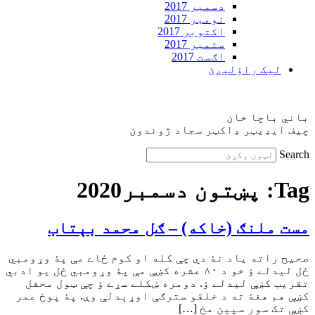
دسمبر 2017
نومبر 2017
اکتوبر 2017
ستمبر 2017
اګست 2017
ليک راؤلېږئ
باني باچا خان
چيف ايډيټر ډاکټر سجاد ژوندون
Search
Tag:
پښتون دسمبر2020
مست ملنګ (خاکه) – ګل محمد بېتاب
صحيح راته ياد نۀ دي چې کله او کوم ځاے مې پۀ وړومبي
ځل ليدلے ؤ خو د ٨٠ عشره کښې مې پۀ وړومبي ځل يو ادبي
تقريب کښې ليدلے ؤ. دومره ښکلے سړے ؤ چې ټول محفل
کښې هم هغۀ ته د خلقو سترګې اوړېدلې وې. پۀ پوخ عمر
کښې تک سور سپين مخ […]