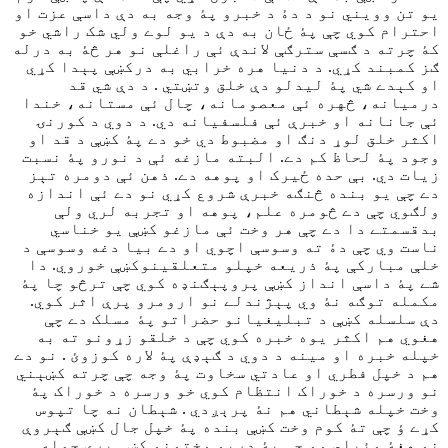
يو تن وويني نو د دۀ د خبرو پۀ وجه به دې داسې عزت او
احترام کوي چې پۀ ځان به دې د يو لوے ولي شک راشي خو
کۀ چرته د ګسې سترګې لاندې ئې راغلې نو هر څۀ به درله
ګز کمبند کړي. د دنيا هره خرابي به درکښې پېدا کړي
او کېدے شي پۀ ليدلو دې خلق وتښتي . د دې شي قد
درميانه، څهره ئې معصومانه، چال ئې مستانه، خندا
ئې جانانه او خبرې ئې فلسفيانه دي. د دوي د کورنۍ
اکثر خلق لوړ دنګ او مضبوط دي خو دے پۀ کښې د قد او
وجود پۀ لحاظ کم دے. البته مازغه ئې د نورو پۀ نسبت
زيات دي. بې حده ځيرک او پوهه دے. ذهن ئې دومره تېز
دے چې يو بنده څنګه خبرې شروع کړي نو دے ئې اندازه
ولګوي چې دے څومره علم، پوهه او تجربه لري ولې
بدقسمتے دا دے چې هر وخت ئې مازغو کښې يو خناسي
ناست وي چې دۀ ته وسوسې اچوي او دے بيا دغه وسوسې د
خلې مبارکې پۀ ذريعه خپلو متعلقينوکښې خوروي. دا
شے پۀ داسې انداز کښې پروپېګنډه کوي چې ترڅو چا پۀ
مکمله توګه نۀ وي پېژندلے نو ارومرو پرې اثر کوي.
دې سلسله کښې د تبليغيانو حضراتو پۀ مسلک دے چې
هغوي هم اکثر يوه خبره کوي چې د خلقو زړونو ته به
خپله خبره او مينه د دوي د ګېډې پۀ لاره کوزوئ . نو دے
هم د خپل فطري او عادتي سخاوت پۀ وجه چې چرته کښېني
نو ورسره د خوراک انتظام کوي خو ورسره د خوراک پۀ
وخت خپله شېطاني هم نۀ پرېږدي . شېطان نه چا تپوس
کړے ؤ چې تۀ کوم وخت کښې بنده پۀ خپل جال کښې ګېروې
نو هغۀ وئيلي وو چې پۀ درېو وختونو کښې پرې حمله