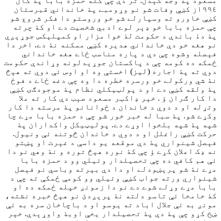
مسعود پۀ وجه کېدل. تر دې چې کله حمزه بابا پۀ کال
١٩٩٤ز کښې وفات شو نو وړومبے پۀ خانداني قبرستان
کښې خاورو ته وسپارلے شو خو وروستو دا فکر شروع شو
چې حمزه بابا خو ډېر لوے ادبي شخصيت دے او کۀ چرته
پۀ دۀ باندې د حکومت لۀ خوا مزار او کمپلېکس جوړېږي
نو هغه خو دې خانداني هديره کښې ممکنه نۀ دے. اخر دا
فېصله وشوه چې دې د پاره مناسب ځاے هغه خانداني
ځمکه ده کومه چې د پاکستان جوړېدلونه وړاندې حکومت
دوي ته پۀ اجاره (ليز) اخستې وه او اوس ئې دوي ته هېڅ
نۀ شي ورکولے خو ورسره خطره دا وه چې دغه ځاے د فوځ
پۀ ولقه کښې دے او د پولټيکلي نظام پۀ موجودګۍ کښې
دا کار ګران ؤ . خېر ډاکټر مسعود صېب دې کار ته ملا
وتړله او د دوي د خاندان د ځوانانو پۀ مرسته دا کار
وکړے شو. پۀ سبا له خبر خور شو چې د حمزه بابا مړے چا
شپه پۀ شپه بلخوا اوړے دے. پوليټيکل واکداران پۀ
حرکت کښې راغلل او د دوي د خاندان څوتنه ئې ونيول.
فېصل شينواري پۀ دې موقعه يو داسې د غېرت او پښتو
نه ډک اعلان کړے ؤ چې کۀ نوره هېڅ توره و نۀ وهي نو دا
ئې هم کافي ده چې تحصيلدار وئيلي وو د حمزه بابا
مړے نۀ شو پرېښودلے او دا دې بېرته وباسي نو فېصل
شينواري ورته جواب کښې وئيلي وو کومې ځمکې ته چې د
بابا مړے وړلے شوے دے نو دا زمونږ خپله ځمکه ده او
کۀ خامخا ئې تاسو دلته نۀ پرېږدئ نو هېڅ خبره نشته،
مونږ به ئې جلال اباد ته يوسو او د باچاخان سره به ئې
ښخ کړو چې پۀ دې پۀ تحصيلدار يخې اوبۀ واوړېدې. خېر