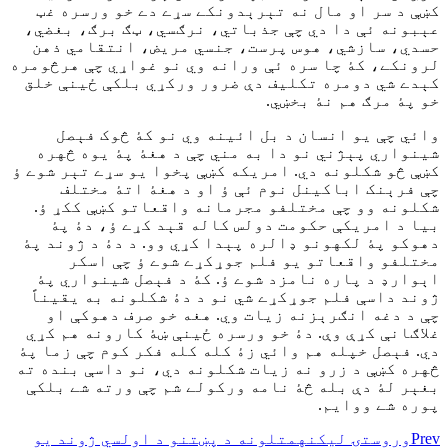
کښې د سر او مال نه تېرېدونکے سړے دے خو ورسره غټ
عېبونه ئې دا دي چې جذباتي، نرګسي، ټګ برګ، بغضي،
حسدي، سازشي، هوس پرست، جنسي مريض، انتقامي ذهن
لرونکے، کۀ چا سره ئې ورانه وي نو غواړي چې هرڅومره
کېدے شي دومره تکليف دې ضرور ورکړي بلکې ځينې خلق
خو پۀ مرګ هم نۀ بخښي.
وائي چې يو انسان د بل ائينه وي نو کۀ څوک فېصل
شينواري پېژني نو دا به مني چې د هغۀ پۀ يوه څهره
کښې څو شکلونه دي. امريکه کښې پخوا يو سړے تېر شوے ؤ
چې فرېنک اباکينل نوم ئې ؤ او د هغۀ اتۀ مختلف
شکلونه وو چې مختلفو مجرمانه واقعاتو کښې ککړ ؤ.
بيا د امريکې حکومت دولس کاله قېد کړے ؤ، دۀ پۀ
دهوکو پۀ لکهونو ډالره پېدا کړي وو. د دۀ د ژوند پۀ
مختلفو واقعاتو يو فلم جوړکړے شوے ؤ چې اسکر
اېوارډ د پاره نامزد شوے ؤ. کۀ د فېصل شينواري پۀ
ژوند داسې فلم جوړکړے شي نو د دۀ شکلونه به يقيناً
چې د دغه انګرېزنه زيات وي. هغه خو صرف دهوکې او
غلاګانې کړې وې. دۀ خو ورسره ځينې ښۀ کارونه هم کړي
دي. فېصل خپله هم وائي زۀ کله کله فکر کوم چې زما پۀ
څهره کښې د زرو نه زيات شکلونه دي، نو داسې بنده ته
بغېر لۀ دې بله څۀ نامه ورکولے شم چې ورته شے بلکې
پوره شے ووايم.
Prev
وروستۍ ليکنه
متلونه د پښتنو د اولسي ژوند يو