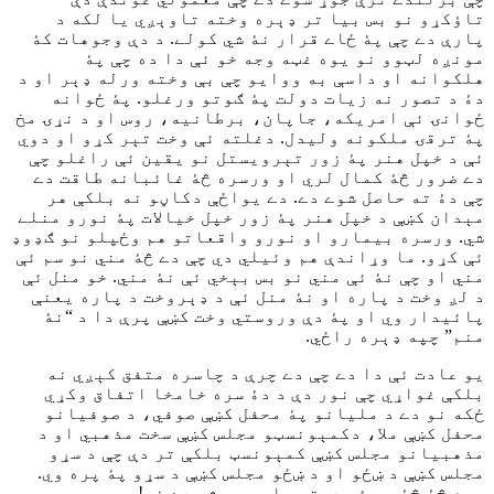
تاؤکړو نو بس بيا تر ډېره وخته تاوېږي يا لکه د
پارې دے چې پۀ ځاے قرار نۀ شي کولے. د دې وجوهات کۀ
مونږه لټوو نو يوه غټه وجه خو ئې دا ده چې پۀ
هلکوانه او داسې به ووايو چې بې وخته ورله ډېر او د
دۀ د تصور نه زيات دولت پۀ ګوتو ورغلو. پۀ ځوانه
ځوانۍ ئې امريکه، جاپان، برطانيه، روس او د نړۍ مخ
پۀ ترقۍ ملکونه وليدل. دغلته ئې وخت تېر کړو او دوي
ئې د خپل هنر پۀ زور تېرويستل نو يقين ئې راغلو چې
دے ضرور څۀ کمال لري او ورسره څۀ غائبانه طاقت دے
چې دۀ ته حاصل شوے دے. دے يواځې دکاڼو نه بلکې هر
مېدان کښې د خپل هنر پۀ زور خپل خيالات پۀ نورو منلے
شي. ورسره بيمارو او نورو واقعاتو هم وځپلو نو ګډوډ
ئې کړو. ما وړاندې هم وئيلي دي چې دے څۀ مني نو سم ئې
مني او چې نۀ ئې مني نو بس بېخي ئې نۀ مني. خو منل ئې
د لږ وخت د پاره او نۀ منل ئې د ډېروخت د پاره يعنې
پائيدار وي او پۀ دې وروستي وخت کښې پرې دا د “نۀ
منم” چپه ډېره راځي.
يو عادت ئې دا دے چې دے چرې د چاسره متفق کېږي نه
بلکې غواړي چې نور دې د دۀ سره خامخا اتفاق وکړي
ځکه نو دے د مليانو پۀ محفل کښې صوفي، د صوفيانو
محفل کښې ملا، دکمېونسټو مجلس کښې سخت مذهبي او د
مذهبيانو مجلس کښې کمېونسټ بلکې تر دې چې د سړو
مجلس کښې د ښځو او د ښځو مجلس کښې د سړو پۀ پره وي.
مړه څۀ څۀ به ئې درته وايم يو شے دے نو!.