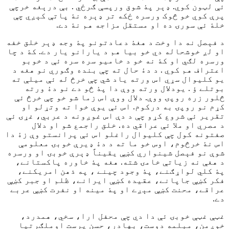
ئې لټون کوي. ډېر پۀ شوق ورپسې ګرځي . بې درېغه خرچې
پرې کوي خو څوک ورسره ځکه تر ډېره نۀ پاتې کېږي چې
خلۀ ئې سورۍ ده او مستقل مزاجه هم نۀ دے.
د فېصل نه دا وخت د هغۀ دعادتونو پۀ وجه ډېر خلق خفه
او لږ خوشحاله دي خو بيا هم د يارانو يار دے. کۀ د چا
ورسره لګي او کۀ نه خو د خاميو سره سره ئې د خوبو
اعتراف هم کوي . د دۀ حال ته چې بنده وګوري نو هغه د
يو کليوال سړي اس ورته ياد شي چې خرڅ له ئې ميلې ته
بوتلے ؤ . يودلال ورته ووې دا پۀ څو دے نو دۀ ورته
څلور زره روپۍ ووې. دلال ووې اس زما شو خو چې خرڅ ئې
کړم نو روپۍ به درکوم. اس ئې يوې خوا ته وتړلو او
تقرير ئې شروع کړو چې د دې اس غوږونه د عربي، غړۍ ئې
د مصري او ملا ئې عراقي ده. خلق راجمع شو او دلال
صفتونه کول چې کليوال راغلو اس ئې پرانستو وې زۀ دا
اس نۀ خرڅوم، اوس خو ما ته د دۀ ډیرې خوبۍ معلومې
شوې نو فېصل شينواري کښې يقيناً ډېرې خوبۍ او ورسره
د هغې نه زياتې خامۍ شته. هغه پۀ خاوره پاکستانے،
پۀ کلي لواړګنے، پۀ وجود چينے ، په ذهن امريکنے،
فکر کښې جاپانے، عقيده کښې ايرانے، ظلم او جبر کښې
عراقے، محنت کښې مېږے او پۀ مينه او نفرت کښې عربے
دے.
غټې غټې خوبۍ ئې دا دي چې محفل ارا، سخي، همدرد،
خوږمن، مېلمه دوست، بهادر، حسن پرست اوملګرتيا