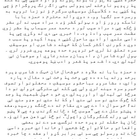
پۀ رېډيو ناوخته لس يوولس بجې راګ رنګ پروګرام ؤ چې
پۀ کښې به د کلاسيکل موسيقۍ سرګرم ؤ نو زما تروڼه به
ورسره سم لګيا وو. د دوي والد محترم د حمزه بابا
ناسکه ورور ؤ او د ټولو کشر ؤ، د مراد صېب نه لږ مشر
ؤ ځکه چې د مراد صېب لور د محمد عمر سيماب پۀ مشر زوي
عظمت عمر صېب وادۀ وه. دا خبرې مې دې له وکړې چې پۀ
داسې علمي او ادبي ماحول کښې د پېدا کېدو پۀ سبب د
دوي د کورنۍ اکثر کسان کۀ خپله د شاعرۍ او موسيقۍ
سره تعلق نۀ لري خو ترډېره حده پوهه پرې ضرور لري ۔
ټول لوے شاعران ، اديبان، سندرغاړي او صوفيان ئې
ليدلي دي. دا شے هم پۀ شعر و ادب ښۀ پوهېږي.
د حمزه بابا نه علاوه د خوشحال خان خټک د شاعرۍ ډېره
برخه ورته ياده ده چې وخت پۀ وخت ئې د مثال د پاره
وائي. د مشاعرو، مباحثو، موسيقۍ د محفلونو او تصوف
خبرو سره مينه لري ولې چې کله ئې سترګې غړولي نو دا
هرڅۀ ئې ليدلي او اورېدلي دي خو د خپل طبعيت پۀ وجه
کۀ څوک مني نو سم ئې مني او کۀ نۀ مني نو هډو مني ئې
نه؛ خو سوال دا دے چې دې مقام ته دے څنګه ورسېدو.هغه
د پښتو متل دے چې “هوسۍ څۀ د ځانه ګړندۍ وه چې لا پښو
ته ئې ورله ګنګروګان واچول”. نو څۀ ئې ذهن هوائي ؤ. د
ځان پۀ حقله تر ډېره حده نرګسي هم دے نو بعضې
واقعاتو ، حالاتو او څۀ شخصي او خانداني خبرو داسې
ځاے ته ورسولو چې سم ئې برابر کړو او هغه د چا خبره
چې برلندے ترې جوړ شوے دے چې معمولي غوندې دې