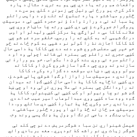
واقعات هم ورته ياد دي چې يو به ترې د مثال د پاره
ذکر کړم. يو ورځ ئې وئيل چې زمونږ د کلي يو سړے د
څلورو مياشتو د پاره تبليغ له تلے ؤ، د واپس راتلو
پۀ سبا له ئې د ورارۀ وادۀ ؤ نو حجره کښې ئې د موسيقۍ
پروګرام جوړکړے ؤ چې دې کښې ورته چا ماښام ووې چې
فلانے کاکا مې د لواړګي پۀ مرکز کښې وليدلو او اوس
درنګ شيبې له به کلي ته را ورسي. خلقو سره غم شو چې
کۀ کاکا اجازت نۀ را کولو نو د شپې به کوم ځاے ته ځو
خو خېر چې مجلس شروع شو، دغه دے چې کاکا پۀ داسې حال
کښې حجرې ته راغلو چې بستره ئې شاته اچولې وه او د
راتلو سره ئې ووې بند کړئ دا بکواس . خو يو ورارۀ ئې
سازندو ته ووې چې د ګډا ساز شروع کړئ او کاکا ته
ټولو ووې چې د ښادۍ موقعه ده ګزاره وکړه. کاکا
وړاندې د موسيقۍ ساز اواز او ګډا شوقي پاتې شوے ؤ.
دې کښې ناڅاپه کاکا پۀ داسې حال کښې ګډا ته مېدان
ته راودانګل چې بستره ئې ملا پورې تړلې وه او چې ښۀ
ګډ شو نو چا ونيولو او کټ کښې ئې کښېنولو. کاکا پۀ
ګډه وډه ساه کښې ووې عبدالوهاب امیر صیب خداے دې
درباندې رحم وکړي څۀ پۀ تيارۀ کښې دې ساتلي وو. دا
موسيقي هم ځان ته څۀ وائي او پوره څلور مياشتې د
رباب ټنګ، د باجې ترنګ او ډول پۀ ډنګ پسې ړوند وم.
فېصل شينواري نن سبا د شوګرمريض دے نو چې کله ئې
شوګر زيات وي نو راشه کۀ تودېږي . هغه بربادې وائي
چې يوه هم د ليکلو نۀ وي او هسې هم مراد شينواري صېب