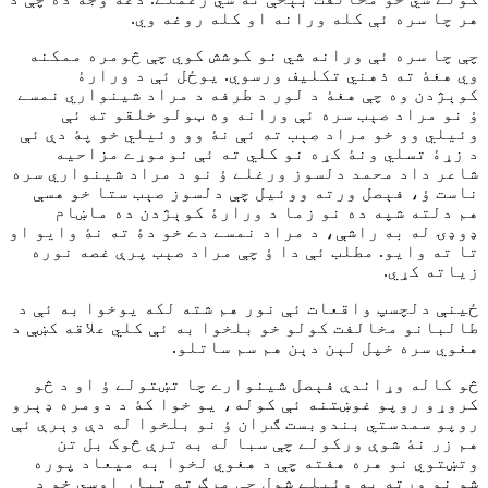
هر چا سره ئې کله ورانه او کله روغه وي.
چې چا سره ئې ورانه شي نو کوشش کوي چې څومره ممکنه
وي هغۀ ته ذهني تکليف ورسوي. يوځل ئې د ورارۀ
کوېژدن وه چې هغۀ د لور د طرفه د مراد شينواري نمسے
ؤ نو مراد صېب سره ئې ورانه وه ټولو خلقو ته ئې
وئيلي وو خو مراد صېب ته ئې نۀ وو وئيلي خو پۀ دې ئې
د زړۀ تسلي ونۀ کړه نو کلي ته ئې نوموړے مزاحيه
شاعر داد محمد دلسوز ورغلے ؤ نو د مراد شينواري سره
ناست ؤ، فېصل ورته ووئيل چې دلسوز صېب ستا خو هسې
هم دلته شپه ده نو زما د ورارۀ کوېژدن ده ماښام
ډوډۍ له به راشې، د مراد نمسے دے خو دۀ ته نۀ وايو او
تا ته وايو. مطلب ئې دا ؤ چې مراد صېب پرې غصه نوره
زیاته کړي.
ځينې دلچسپ واقعات ئې نور هم شته لکه يوخوا به ئې د
طالبانو مخالفت کولو خو بلخوا به ئې کلي علاقه کښې د
هغوي سره خپل لېن دېن هم سم ساتلو.
څو کاله وړاندې فېصل شينوارے چا تښتولے ؤ او د څو
کروړو روپو غوښتنه ئې کوله، يو خوا کۀ د دومره ډېرو
روپو سمدستي بندوبست ګران ؤ نو بلخوا له دې وېرې ئې
هم زر نۀ شوې ورکولے چې سبا له به ترې څوک بل تن
وتښتوي نو هره هفته چې د هغوي لخوا به ميعاد پوره
شو نو ورته به وئيلے شول چې مرګ ته تيار اوسي خو د