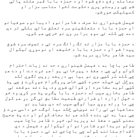
معامله رفع دفع شوه او د حمزه بابا قبر هلته پاتې
شو چې وروستو پرې دحکومت لخوا مناسب مزار او
کمپلېکس جوړشو.
فېصل شينواري نۀ صرف د شاعرانو، اديبانو، صوفيانو
او حمزه بابا د متعلقينو سره تعلق ساتي بلکې تر دې
دمه چې کله ئې موډ برابر وي نو خرچې هم کوي.
د حمزه بابا مزار ته تګ راتګ سره ئې د تصوف سره شوق
پېدا شو او د حمزه بابا د خليفه او نوموړي ليکوال
سيد طاهر بخاري مريد شو.
طاهر باچا به د فېصل شينواري د حد نه زيات احترام
کولو ولې چې د هغۀ د پيرخانې يو اهم غړے دے. او دے هم
چې کله سُر کښې وي نو بيا بې درېغه روپۍ لګوي لکه
يوځل ئې خپله حجره کښې خاص پروګرام جوړکړے ؤ چې پۀ
کښې لويه مشاعره او قوالي شوې وه. پۀ دغه موقعه ئې
طاهر بخاري صېب له دحمزه بابا پګړۍ پۀ سر کړې وه خو
د خپل اواره او شرارتي طبعيت مطابق ئې ګړ بړ هم کول
چې ما ورته ووې ميا لوګي صېب ته دې وښايم نو
معافيانې ئې رانه غوښتې ځکه ميا لوګے خو داسې سړے ؤ
چې بيا به ئې بنده کله هم نۀ معاف کولو او دے پۀ صحيح
معنو کښې د هغۀ نه وېرېدلو. خېر د طاهر باچا صېب
ټولو مريدانو، شاعرانو او ليکوالو د فېصل د دې
اقدام ستائنه کوله چې باچاجي ته ئې د حمزه بابا
پګړۍ پۀ سرکړه خو څۀ موده پس ئې طبعيت بدل شو او