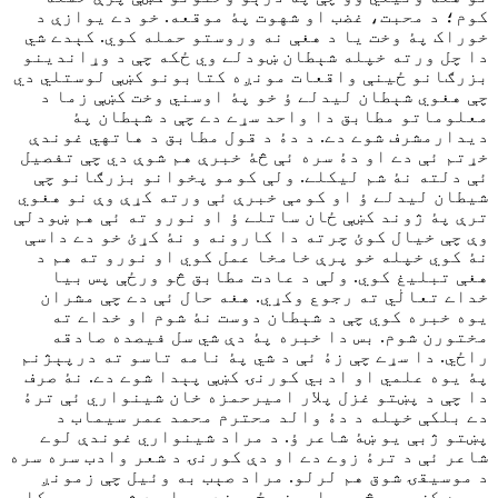
کوم؛ د محبت، غضب او شهوت پۀ موقعه. خو دے يوازې د
خوراک پۀ وخت يا د هغې نه وروستو حمله کوي. کېدے شي
دا چل ورته خپله شېطان ښودلے وي ځکه چې د وړاندينو
بزرګانو ځينې واقعات مونږه کتابونو کښې لوستلي دي
چې هغوي شېطان ليدلے ؤ خو پۀ اوسني وخت کښې زما د
معلوماتو مطابق دا واحد سړے دے چې د شېطان پۀ
ديدارمشرف شوے دے. د دۀ د قول مطابق د هاتهي غوندې
خړتم ئې دے او دۀ سره ئې څۀ خبرې هم شوې دي چې تفصيل
ئې دلته نۀ شم ليکلے. ولې کومو پخوانو بزرګانو چې
شيطان ليدلے ؤ او کومې خبرې ئې ورته کړې وې نو هغوي
ترې پۀ ژوند کښې ځان ساتلے ؤ او نورو ته ئې هم ښودلې
وې چې خيال کوئ چرته دا کارونه و نۀ کړئ خو دے داسې
نۀ کوي خپله خو پرې خامخا عمل کوي او نورو ته هم د
هغې تبليغ کوي. ولې د عادت مطابق څو ورځې پس بيا
خداے تعالٰي ته رجوع وکړي. هغه حال ئې دے چې مشران
يوه خبره کوي چې د شېطان دوست نۀ شوم او خداے ته
مختورن شوم. بس دا خبره پۀ دې شي سل فيصده صادقه
راځي. دا سړے چې زۀ ئې د شي پۀ نامه تاسو ته درپېژنم
پۀ يوه علمي او ادبي کورنۍ کښې پېدا شوے دے. نۀ صرف
دا چې د پښتو غزل پلار اميرحمزه خان شينواري ئې ترۀ
دے بلکې خپله د دۀ والد محترم محمد عمر سيماب د
پښتو ژبې يو ښۀ شاعر ؤ. د مراد شينواري غوندې لوے
شاعر ئې د ترۀ زوے دے او دې کورنۍ د شعر وادب سره سره
د موسيقۍ شوق هم لرلو. مراد صېب به وئيل چې زمونږ
حجره کښې به څو ربابونه ځوړند وو او د شپې چې به کله