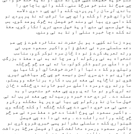
چې هېڅ نۀ منم خو هرڅۀ منې . کله وائي باچاجي را
باندې لړمان راپرېږدي. کله وائي چې د دوي دلاسه
تاواني شوم او کله وائي چې ما ترقۍ ته نۀ پرېږدي نو
کۀ داسې وي بيا ئې ومنه خو فېصل به څوک پوهه کوي. بس
پۀ خپل سمي ئې مني او پۀ خپل سمي ترې انکار کوي. هغۀ
نه کله دچا خبره منلې او نۀ به ئې ومني.
يوه زمانه کښې د يو بل حضرت نه متاثره شوے ؤ چې هم
دغه سلسلې سره ئې تعلق ؤ او ډاکټر مسعود صېب ئې
ورته تعريف کړے ؤ نو دۀ ځان سره نوکر کړو. مناسب
تنخواه به ئې ورکوله او هر چا ته به ئې د هغۀ د بزرګۍ
او د اعلٰي مرتبو ذکر کولو. ما ته ئې هم څو څوځله
وئيلي وو کۀ د دنيا او اخرت خوشحالي او کاميابي
غواړې نو د دې سړي لمن ونيسه خو چې څو مياشتې تېرې
شوې نو ناڅاپه ئې هغه غريب د کاره برناحقه وويستو.
ما ورته وې دومره داعلٰي مرتبو خاوند دې څنګه د ځان
نه لرې کړو نو ما ته ې ووې چې هغه خو منحوس او بد
عمله دے ۔ تر دې حده خبره ورسېدله چې هغه غریب له ئې
خپل سامان نۀ ورکولو چې بیا ئې ډېر پۀ مشکله ورکړو
۔ هسې ئې هم خوي داسې دے چې کله څنګه او کله څنګه وي
۔ ډاکټر مسعود ئې پوخ اشنا دے خو د هغۀ سره ئې هم څو
څو ځله ورانے راغلے دے ۔ وجه ئې دا ده چې فېصل
شینواري کله د سلسلې مشرانو پسې خبرې شروع کړي نو
ډاکټر مسعود ورسره مخالفت کوي او فېصل هرڅۀ برداشت
کولے شي خو مخالفت بېخې نۀ شي زغملے. دغه وجه ده چې د