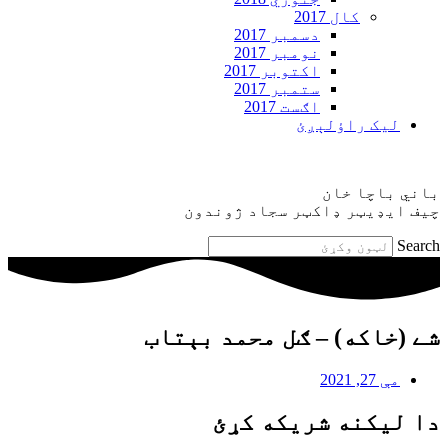
کال 2017
دسمبر 2017
نومبر 2017
اکتوبر 2017
ستمبر 2017
اګست 2017
ليک راؤلېږئ
باني باچا خان
چيف ايډيټر ډاکټر سجاد ژوندون
Search
شے (خاکه) – ګل محمد بېتاب
مې 27, 2021
دا ليکنه شريکه کړئ