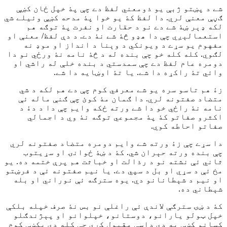
شے د پښتو ژبې يو ذومعني لفظ دے چې پۀ خپل ځان کښې
ګڼې معنې لري. دا لفظ کۀ يو خوا پۀ مدحه کښې وئيلے شي
لکه ډېر ښۀ شے دے نو د حقارت او نفرت پۀ توګه هم
استعمالېږي چې دا هډو څۀ شے نۀ دے. د دې لفظ/ معنې او
مفهوم يو سړے د ويونکي د وېنا د انداز او موډ نه
لګوي. کله کله خو چې بنده له د څۀ نامه نۀ ورځي نو دا
دومره عام لفظ دے چې سمدستي د بنده خلې له راشي او
وائي تۀ راکړه دا شے. يا تۀ اوښايه دا شے.
زۀ هم تاسو سره يو شے معرفي کوم چې دے هم لکه د شي
متضاد صفتونه لري. دا ګمان مۀ کوئ چې ګنې ماله ئې
نامه نۀ راځي خو دا شے ورته ځکه وايم چې دا د دۀ د
اکثرو صفاتو کۀ پۀ مجموعي توګه نۀ وي د اجمالي
صفاتو احاطه کوي.
دا سړے چې زۀ ورته شے وايم دومره متضاد صفتونه لري
چې بنده ورته حېران شي. کۀ د ښۀ ځوانۍ او سړيتوب
ثاني ئې نشته نو د رذالت او خباثت هم پرې ختمه ده. يو
مخ ئې د سړي او بل د سپي دے. يا نيم صفتونه ئې د فرښتو
او نيم د شېطانانو دي. يوه سترګه ئې نوراني او بله
شېطاني ده.
کۀ د ښۍ سترګې لاندې ئې راغلې نو بس نۀ صرف خپله بلکې
خپل ټولو يارانو، دوستانو، خپلوانو او پېژندګلو
کسانو کښې به دې داسې مقبول کړي چې کله دې پکښې کوم