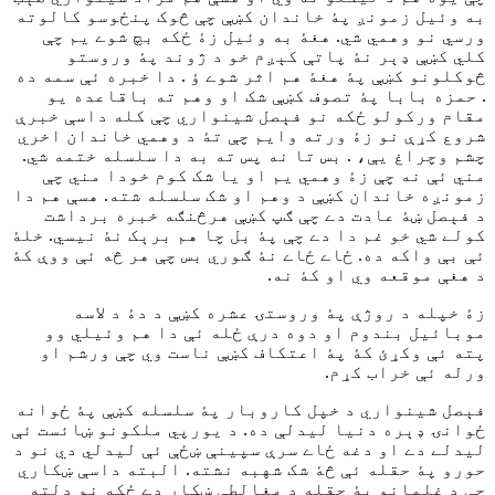
به وئيل زمونږ پۀ خاندان کښې چې څوک پنځوسو کالوته
ورسي نو وهمي شي. هغۀ به وئيل زۀ ځکه بچ شوے يم چې
کلي کښې ډېر نۀ پاتې کېږم خو د ژوند پۀ وروستو
څوکلونو کښې پۀ هغۀ هم اثر شوے ؤ . دا خبره ئې سمه ده
. حمزه بابا پۀ تصوف کښې شک او وهم ته باقاعده يو
مقام ورکولو ځکه نو فېصل شينواري چې کله داسې خبرې
شروع کړې نو زۀ ورته وايم چې تۀ د وهمي خاندان اخري
چشم وچراغ يې، . بس تا نه پس ته به دا سلسله ختمه شي.
مني ئې نه چې زۀ وهمي يم او يا شک کوم خودا مني چې
زمونږه خاندان کښې د وهم او شک سلسله شته. هسې هم دا
د فېصل ښۀ عادت دے چې ګپ کښې هرڅنګه خبره برداشت
کولے شي خو غم دا دے چې پۀ بل چا هم برېک نۀ نيسي. خلۀ
ئې بې واکه ده. ځاے ځاے نۀ ګوري بس چې هر څه ئې ووې کۀ
د هغې موقعه وي او کۀ نه.
زۀ خپله د روژې پۀ وروستۍ عشره کښې د دۀ د لاسه
موبائيل بندوم او دوه درې ځله ئې دا هم وئيلي وو
پته ئې وکړئ کۀ پۀ اعتکاف کښې ناست وي چې ورشم او
ورله ئې خراب کړم.
فېصل شينواري د خپل کاروبار پۀ سلسله کښې پۀ ځوانه
ځوانۍ ډېره دنيا ليدلې ده. د يورپي ملکونو ښائست ئې
ليدلے دے او دغه ځاے سرې سپينې ښځې ئې ليدلي دي نو د
حورو پۀ حقله ئې څۀ شک شهبه نشته. البته داسې ښکاري
چې د غلمانو پۀ حقله د مغالطې ښکار دے ځکه نو دلته