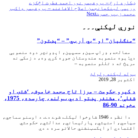
ښکاره اړخ – پروفېسر نور احمد فطرت اڅکزے
ورپسې لينکه
انجمن اصلاح الافاغنه – پروفېسر ډاکټر
محمد زبېر حسرت
Next
نورې ليکنې۔۔۔
“منګلیان” او “بي اٰر ټي” – “پښتون”
مصالحه، ډراپ سین، سسپین، اېډونچر دوه منصوبې
دي: یوه منصوبه هندوستان جوړه کړې وه، د زمکې نه
مریخ ته د تللو منصوبه –
ټوله ليکنه ولولئ
اکتوبر 28, 2019
د کېرو حکومت – مرزا تاج محمد خاموش، ‘شتۍ او
شغلې’، هشنغر پښتو ادبي ټولنه، چارسده، 1975،
مخونه 90-86
دا نظم د 1946 شاوخوا لیکلے شوے دے. د اوسنو سماجي،
سیاسي، امنیتي، پارلېماني، عدالتي، حکومتي
اقتصادي او اېکسټنشني حالاتو سره د دې