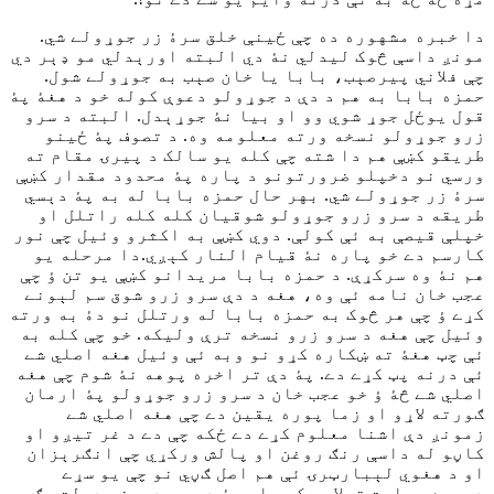
دا خبره مشهوره ده چې ځينې خلق سرۀ زر جوړولے شي.
مونږ داسې څوک ليدلي نۀ دي البته اورېدلي مو ډېر دي
چې فلاني پيرصېب، بابا يا خان صېب به جوړولے شول.
حمزه بابا به هم د دې د جوړولو دعوې کوله خو د هغۀ پۀ
قول يوځل جوړ شوي وو او بيا نۀ جوړېدل. البته د سرو
زرو جوړولو نسخه ورته معلومه وه. د تصوف پۀ ځينو
طريقو کښې هم دا شته چې کله يو سالک د پيرۍ مقام ته
ورسي نو دخپلو ضرورتونو د پاره پۀ محدود مقدار کښې
سرۀ زر جوړولے شي. بهر حال حمزه بابا له به پۀ دېسي
طريقه د سرو زرو جوړولو شوقيان کله کله راتلل او
خپلې قيصې به ئې کولې. دوي کښې به اکثرو وئيل چې نور
کارسم دے خو پاره نۀ قيام النار کېږي.دا مرحله يو
هم نۀ وه سرکړې. د حمزه بابا مريدانو کښې يو تن ؤ چې
عجب خان نامه ئې وه، هغه د دې سرو زرو شوق سم لېونے
کړے ؤ چې هر څوک به حمزه بابا له ورتلل نو دۀ به ورته
وئيل چې هغه د سرو زرو نسخه ترې وليکه. خو چې کله به
ئې چټ هغۀ ته ښکاره کړو نو وبه ئې وئيل هغه اصلي شے
ئې درنه پټ کړے دے. پۀ دې تر اخره پوهه نۀ شوم چې هغه
اصلي شے څۀ ؤ خو عجب خان د سرو زرو جوړولو پۀ ارمان
ګورته لاړو او زما پوره يقين دے چې هغه اصلي شے
زمونږ دې اشنا معلوم کړے دے ځکه چې دے د غر تيږو او
کاڼو له داسې رنګ روغن او پالش ورکړي چې انګرېزان
او د هغوي لېبارټرۍ ئې هم اصل ګڼي نو چې يو سړے
دومره مهارت ترلاسه کړي او پۀ دې بې درېغه دولت وګټي