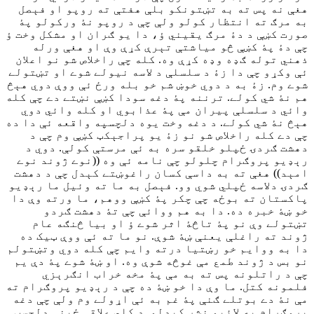
هغې نه پس ته به تښتونکو بلې هفتې ته روپو او فېصل
به مرګ ته انتظار کولو ولې چې د روپو نۀ ورکولو پۀ
صورت کښې د دۀ مرګ يقيني ؤ، دا يو ګران او مشکل وخت ؤ
چې دۀ پۀ کښې څو مياشتې تېرې کړې وې او هغې ورله
ذهني توله ګډه وډه کړې وه. کله چې راخلاص شو نو اعلان
ئې وکړو چې دا زۀ د سلسلې د لاسه نيولے شوے او تښتولے
شوے وم. زۀ به د دوي خوښ شم خو بله ورځ ئې ووې دوي هېڅ
هم نۀ شي کولے. ترننه پۀ دغه سودا کښې نښتے دے چې کله
وائي د سلسلې پيران مې پۀ عذابوي او کله وائي دوي
هېڅ نۀ شي کولے. د دغه وخت يوه دلچسپه واقعه ئې دا ده
چې دے کله راخلاص شو نو زۀ يو پراجېکټ کښې وم چې د
دهشت ګردۍ ځپلو خلقو سره به ئې مرستې کولې. دوي د
رېډيو پروګرام چلولو چې نامه ئې وه ((نوے ژوند نوے
امېد)) هغې ته به داسې کسان راغوښتے کېدل چې د دهشت
ګردۍ دلاسه ځپلي شوي وو. فېصل به ما ته وئيل ما رېډيو
پاکستان ته بوځه چې چکر پۀ کښې ووهم، ما ورته وې دا
خو ښۀ خبره ده. دا به هم ووائې چې تۀ دهشت ګردو
تښتولے وې نو پۀ تاڅۀ اثر شوے ؤ او بيا څنګه عام
ژوند ته راغلې يعنې ښۀ شوې. نو ما ته ئې ووې ټيک ده
دا به ووايم خو رښتيا درته وايم چې کله دوي وتښتولم
نو بس د ژوند طمع مې غوڅه شوې وه. او ښۀ شوے پۀ دې يم
چې د راتلونه پس ته به مې پۀ مخه خراب انګرېزي
فلمونه کتل. ما وې دا خو ښۀ ده چې د رېډيو پروګرام ته
مې نۀ دے بوتلے ګنې پۀ غم به ئې اړولے وم ولې چې دغه
پروګرام به لائيو نشر کېدلو. د کلي علاقې ځينې دلچسپ