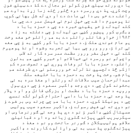
يا دې ورته ټيلي فون کولو نو مجال دے کۀ دے ټيلي فون
وچت کړي. پۀ دې ورسره دوه څلور ځله زما زړۀ بداوے هم
راغلے دے خو بس دا ئې عادت دے او دې له شل بهانې کوي.
نۀ پوهېږم دا شے چې خپل نوم ئې فېصل عمر دے. چې ما
کله ليدلے ؤ خو يقيني خبره ده چې د حمزه بابا د
ډبګرۍ کور پېښور کښې مې ليدلے ؤ چې دغلته به زۀ د
١٩٨٢ز خواو شا تلم راتلم دے به هم راتلو خو هغه وخت
يو عام غوندې هلک ؤ. د حمزه بابا کور کښې به ؤ چې هغه
ئې ترۀ ؤ. ورو ورو چې بيا ئې تجربه وشوه او نۀ پوهېږم
کله ئې د خپل مشر ورور عظمت عمر سره کار ته لاس
واچولو نو ورسره ئې خيالاتو او خبرو کښې هم بدلون
راغلو. د حمزه بابا تر وفات پورې ئې د تصوف سره کم
ازکم څۀ دلچسپي نۀ لرله خو وروستو ئې دې طرفته هم
پام شو. وخت پۀ وخت به دحمزه بابا خليفه ملک
عبدالرحمان صېب ملاقات له ورتلو او هغۀ سره به ئې
بحثونه کول چې د دې وجه ډاکټر مسعود ؤ چې دوي ټول
وروڼه د حمزه بابا د عظمت او بزرګۍ قائل وو او د پلار
پۀ وجه ئې د حمزه بابا داسې احترام کولو لکه نمسي
چې د يونيکۀ کوي. د حمزه بابا هم چې چرته وس بر شوے ؤ
نو دوي ته ئې فېض رسولے ؤ. ډاکټر مسعود صېب پوليس
هسپتال کښې ډاکټر ؤ نو د دې پۀ وجه ئې ګورنرهاوس او
سېکرټرېټ کښې پېژند ګلوي زياته وه او د قبائيلي
علاقو پوليټيکلان د ګورنر ماتحت وو نو د هغۀ د
پېژندګلوۍ پۀ سبب به ئې واړۀ لوے کارونه د ډاکټر