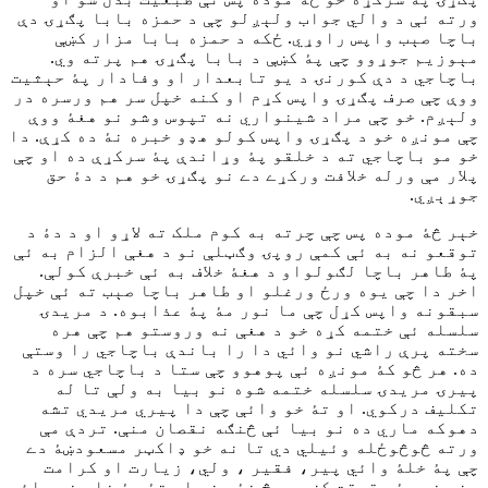
ورته ئې د والي جواب ولېږلو چې د حمزه بابا پګړۍ دې
باچا صېب واپس راوړي. ځکه د حمزه بابا مزار کښې
مېوزيم جوړوو چې پۀ کښې د بابا پګړۍ هم پرته وي.
باچاجي د دې کورنۍ د يو تابعدار او وفادار پۀ حېثيت
ووې چې صرف پګړۍ واپس کړم او کنه خپل سر هم ورسره در
ولېږم. خو چې مراد شينواري نه تپوس وشو نو هغۀ ووې
چې مونږه خو د پګړۍ واپس کولو هډو خبره نۀ ده کړې. دا
خو مو باچاجي ته د خلقو پۀ وړاندې پۀ سرکړې ده او چې
پلار مې ورله خلافت ورکړے دے نو پګړۍ خو هم د دۀ حق
جوړېږي.
خېر څۀ موده پس چې چرته به کوم ملک ته لاړو او د دۀ د
توقعو نه به ئې کمې روپۍ وګټلې نو د هغې الزام به ئې
پۀ طاهر باچا لګولواو د هغۀ خلاف به ئې خبرې کولې.
اخر دا چې يوه ورځ ورغلو او طاهر باچا صېب ته ئې خپل
سبقونه واپس کړل چې ما نور مۀ پۀ عذابوه. د مريدۍ
سلسله ئې ختمه کړه خو د هغې نه وروستو هم چې هره
سخته پرې راشي نو وائي دا را باندې باچاجي را وستې
ده. هر څو کۀ مونږه ئې پوهوو چې ستا د باچاجي سره د
پيرۍ مريدۍ سلسله ختمه شوه نو بيا به ولې تا له
تکليف درکوي. او تۀ خو وائې چې دا پيري مريدي تشه
دهوکه ماري ده نو بيا ئې څنګه نقصان منې. تردې مې
ورته څوڅوځله وئيلي دي تا نه خو ډاکټر مسعودښۀ دے
چې پۀ خلۀ وائي پير، فقير ، ولي، زيارت او کرامت
منم خو پۀ حقيقت کښې هېڅ نۀ مني او تۀ پۀ خله خو وائې