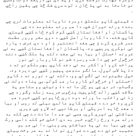
نو خامخا به ئې پۀ ځان د لوے سړي شک څۀ چې يقين راځي
۔
د قيمتي کاڼو متعلق دومره ناوياته معلومات لري چې
بنده ورته حېران شي. دا هم ورته معلومه ده چې
پاکستان او افغانستان کښې کوم کوم ځاے کښې قيمتي
کاڼي شته. دا کاروبار اصل کښې د دوي مشر ورور عظمت
عمر شروع کړے ؤ چې هغه انجنئير ؤ او د دې غرض د پاره
ئې نوکري پرېښې وه. پاکستان او افغانستان کښې به ئې
غرونه اخستل او بيا به ئې هغه دلته پۀ ملک کښې دننه
خرڅول خو چې دا شے ورسره شو نو کاروبار ئې نور
پراخه کړو او اکثر به ئې دغه کاڼي بهرملکونو ته د
دۀ پۀ لاس لېږل. مالګو منډهۍ پېښور کښې ئې دېره وه.
خپل مشينونه ئې لګولي وو. دلته ئې د نورو نه د کاڼو
اخستلو او خرڅولو کاروبار هم کولو.بې پناه دولت ئې
وګټلو. تر دې چې يو ځل ما ته دۀ وئيلي وو ستاسو پۀ
علاقه کښې راله څلوېښت پنځوس جرېبه زمکه وګوره چې
زۀ ئې واخلم. ما ورله دوه درې ځايونو کښې خبره هم
کړې وه خو دے د قيمتي کاڼو عالمي ميلې له روس او بيا
د هغه ځايه امريکې او برطانيې ته لاړو چې ډېرې
مياشتې ئې تېرې کړې. هسې ئې هم دا عادت دے چې کله به
درله هره ورځ راځي، خبر به دې اخلي خو کله داسې ورک
شي چې بيا به ئې پۀ مياشتو پس وينې. دا ئې هم يو
عجيبه خوئي دے چې دے غواړي نو تا ته به هر وخت ټيلي
فونونه کوي خو کۀ چرته ستا ورسره څۀ کار پېښ شو او