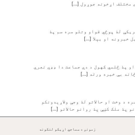
ې مختلف اړخونه جوړول […]
ريکې لۀ پوځي قواو وتلو سره سم پۀ
 خبرونه او بېلا […]
او پۀ ځلمي کهول د دې جماعت دا ډډې نعرې
انه بې خبره ورته […]
ه د وخت او حالاتو لۀ وجې ولاړېدونکو
و پۀ ملک کښې پۀ روانو حالاتو […]
زمونږ د سماجي اړيکو لنکونه