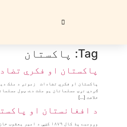
Tag:
پاکستان
پاکستان او فکري تضاد
پاکستان او فکري تضادات زمونږ د ملک ديني
ګړدې نړۍ مسلمانان يو ملت دے. ټول مسلمان
خلافت […]
د افغانستان او پاکستا