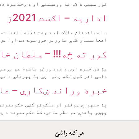
لور سيمې د لاس نه وويستلې او د وخت سره د
اداريه – اګست 2021ز
د افغانستان حالات او د وخت تقاضا افغانست
افغانستان کښې ناورين جوړ شوے دے او امن يو
کور ته ځه!!! – سلطان خا
پۀ دې خبره اوس د دوه ورځو ماشوم هم پوهېږ
داسې اثر کوي لکه پخوا چې بۀ پېرنګي د خپل
خبره ورانه ښکاري – عا
پۀ جمهوري ټولنو او ملکونو کښې حکومتونه ک
پېښو باندې هم نظر ساتي. کۀ حکومتونه د يو
هر کله راشئ