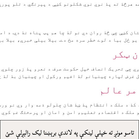
غه هرڅۀ ته پۀ نوي نوي شکلونو کښې د پېرنګي د تلو پور
ان کښې چې څۀ روان دي نو لۀ چا هم پټ پناه نۀ دي. د ام
 ځل بيا د لوے خطر سره مخ دے. بېلا بېلې خبرې، بېلا بېل
ن ټکر
ي چې تحريک انصاف خپل حکومت صرف د نعرو پۀ زور چلوي 
 غرض لپاره چينيانو لۀ افيم ورکول او چينيان بۀ لۀ ځ
مر عالم
ۀ د ملک د انتظام پۀ ښۀ شان چلولو ذمه وار وي نو ورسر
 ملک د اقتصاد، تعليم، امن و امان او پرمختګ غم کوي ن
تاسو مونږ ته خپلې لينکې په لاندې برېښنا ليک رالېږلې شئ