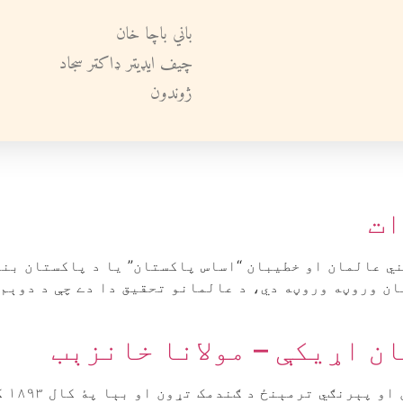
باني باچا خان
چيف ايډيټر ډاکټر سجاد
ژوندون
ات
 عالمان او خطيبان “اساس پاکستان” يا د پاکستان بنياد
ان وروڼه وروڼه دي، د عالمانو تحقيق دا دے چې د دوېم 
ن اړيکې – مولانا خانزېب
وړوم