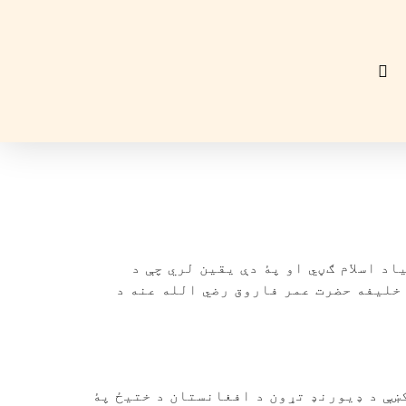
 اسلام ګڼي او پۀ دې يقين لري چې د
خليفه حضرت عمر فاروق رضي الله عنه د
بے پۀ کال ۱۸۷۹ کښې د امير يعقوب خان او پېرنګي ترمېنځ د ګندمک تړون او بېا پۀ کال ۱۸۹۳ کښې د ډيورنډ تړون د افغانستان د ختیځ پۀ