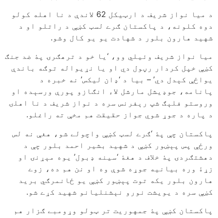
د میا نواز شریف د ارټیکل 62 لاندې د نا اهله کولو
دوه کلونه، د پاکستان ګرے لسټ کښې د راتلو او د
شهید هارون بلور د شهادت یو یو کال وشو.
میا نواز شریف وئیلي وو، ‘یا خو د ترهګرۍ پۀ ضد جنګ
کښې خپل کردار رڼول دي او یا نړیواله توګه باندې
یواځې کېدل دي’ – بیا د ‘ډان لیکس’ نه خبره د
پانامه، جوډیشل مارشل لاء انګازو پورې ورسېده او
وروستو فلېګ شپ رېفرنس سره د نواز شریف د نا اهلۍ
د پاره د جوړ شوي جواز حقیقت هم مخې ته راغلو.
پاکستان چې پۀ ‘ګرے لسټ کښې واچولے شو، هغې نه لس
ورځې پس پېښور کښې د شهید بشیر احمد بلور چې د
دهشتګردۍ پۀ خلاف د هغۀ ‘سینه ډبول’ یوه مېړنۍ او
زړۀ وره بیانیه جوړه شوې وه او نن هم ده، زوے
هارون بلور یکه توت پېښور کښې یو ځانمرګي برید
کښې سره د یویشت نورو نېشنلیانو شهید کړے شو.
پاکستان کښې پۀ جمهوریت تر ټولو وړومبے ګزار هم