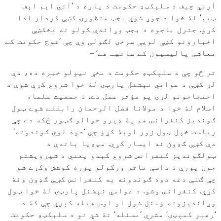
اٰرمي چیف د سلېکټډ حکومت د پاره د ‘اٰئي اېم اېف
ټیم’ لۀ خوا د جوړ شوي بجټ منظورۍ کښې کردار ادا
کړو. جنرل باجوه د بجټ وړاندې کولو نه مخکښې
اخبارونو کښې لویې سرخۍ لګولې وې چې ‘فوج حکومت کے
معاشی پالیسیون کے ساتهـ هے’ –
تر څو چې د سلېکټډ حکومت د مخې نیولو خبره ده، دې
لړ کښې د عوامي نېشنل پارټۍ لۀ خوا شروع کړې شوې د
احتجاجونو لړۍ یو مؤثر عمل دے. د جمعیت علماء
اسلام لۀ خوا د مولانا فضل الرحمان رابللے شوے ټول
ګوندیز کنفرانس هم پۀ ډېرو حوالو ګټور ځکه دے چې
ریاست خپل ټول زور اوبۀ کړو چې ‘دوه لوي ګوندونه’
دې کښې ګډون نه ایسار کړي. میډیا باندې د
ټولګوندیز کنفرانس شروع کېدو یعني د شپږویشتم
جون پورې د داسې تاثر ورکولو پوره کوشش وکړے شو
چې ګنې دغه دوه ګوندونه به کنفرانس کښې ګډون ونۀ
کړي. کنفرانس وشو. د عوامي نېشنل پارټۍ لۀ خوا ټول
وړاندیزونه ومنل شول او اوس هیله کېږي چې کۀ د
‘رهبر کمېټۍ’ مشري ‘مسئله’ نۀ شي نو د سلېکټډ حکومت