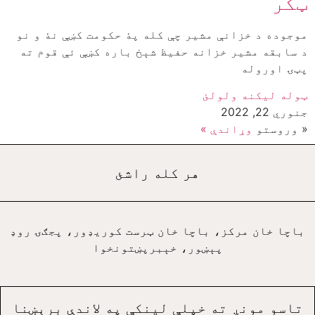
ټکر
موجوده د خزانې مشير چې کله پۀ حکومت کښې نۀ و نو
د سابقه مشير خزانه حفيظ شېخ باره کښې ئې قوم ته
پټۍ اوروله
ټوله ليکنه ولولئ
جنوري 22, 2022
« وروستو
وړاندې »
هر کله راشئ
باچا خان مرکز، باچا خان ټرست کوريډور، پجګۍ روډ
پېښور، خېبرپښتونخوا
تاسو مونږ ته خپلې لينکې په لاندې برېښنا