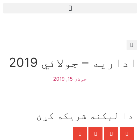
اداريه – جولائي 2019
جولای 15, 2019
دا ليکنه شريکه کړئ