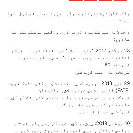
پاکستان نېشنلیانو د پاره مېرنے دے، خو خپل د چا
دے ؟
د جولائي میاشت سره تړلې درې واقعې لوستونکو ته
یادوو:
28 جولائي 2017: ‘وزیر اعظم’ میا نواز شریف د خپلو
اثاثو دننه ‘د دوبۍ تنخواه’ نۀ ښودلو باندې د
ارټیکل 62
ترمخه نا اهله کړے شو.
29 جون 2018 : پېرس کښې د فنانشل اېکشن ټاسک فورس
(FATF) لۀ خوا شوې غونډه کښې پاکستان د
ترهګرو د مالي مرستو د پاره د مني لانډرنګ لړ کښې د
خامیو او کوتاهیو پۀ تور ‘ګرے
لسټ’ کښې شامل کړے شو.
10 جولائي 2018: پېښور کښې خودکش بمي چاودنه – د
عوامي نېشنل پارټۍ امیدوار هارون بلور شهید.