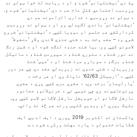
پۀ دې ‘نېشنلیانو’ شوے ؤ او د ریاست لۀ خوا ټولو نه
وړومبے اجتماعي قتلِ عام هم د دې ‘نېشنلیانو’ شوے ؤ.
د ټولو نه وړومبي د غدارۍ الزامونه هم دې
‘نېشنلیانو’ باندې لګېدلي وو او د ټولو نه وړومبۍ
کردارکشي هم جلسو او میډیا کښې د ‘نېشنلیانو’ شروع
شوې وه – هغه وخت به د شنې جنډې لاندې ولاړ ‘محفوظ’
لاسونو کښې وو. بیا شنه جنډه لنګه شوه او د شین رنګ
نه نور شنۀ، د ستوري شنۀ، د سپوږمۍ شنۀ، د سائیکل
شنۀ، برګ، د سوباړو سرۀ شنۀ او د ‘جیپ’ شنۀ
وزېږېدل. د شنې جنډې نه زېږېدلي هغه دي چې هر دور
کښې د ‘ارټیکل 62/63’ ناپاک وي او هر وخت د
‘پارلېمان’ برخه وي. د هغوي مرۍ کښې پړي د هغوي
پرتوغاښونه وي چې غوټې ئې د جرنېلانو، ججانو،
مارشل لاګانو او جوډیشل مارشل لاګانو لاسو کښې وي.
بلېک بېري او ویډیو کلپس ورته هم څۀ نۀ وائي.
پاکستان ته اکتوبر 2019 پورې د اېف اے ټي اېف
شکایات ختمولو د پاره مهلت ورکړے شوے دے.
دې موده کښې پاکستان طمع لرله چې چین به لاس ورکړي.