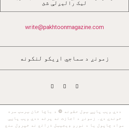
ليک رالېږلې شئ
write@pakhtoonmagazine.com
زمونږ د سماجي اړيکو لنکونه
ددې وېب پاڼې ټول حقونه © د باچا خان ټرسټ سره
خوندي دي۔ زمونږ د اجازت نه پرته ددې وېب پاڼې
مواد چاپول يا د نورو ډيجيټل ذرائع نه خپرول منع