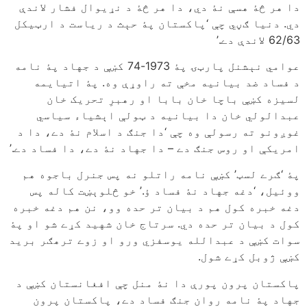
دا هر څۀ هسې نۀ دي، دا هر څۀ د نړیوال فشار لاندې
دي. دنیا ګڼي چې ‘پاکستان پۀ حېث د ریاست د ارټیکل
62/63 لاندې دے.’
عوامي نېشنل پارټۍ پۀ 1973-74 کښې د جهاد پۀ نامه
د فساد ضد بیانیه مخې ته راوړې وه. پۀ اتیایمه
لسیزه کښې باچا خان بابا او رهبرِ تحریک خان
عبدالولي خان دا بیانیه د ټولې اېشیاء سیاسي
غوږونو ته رسولې وه چې ‘دا جنګ د اسلام نۀ دے، دا د
امریکې او روس جنګ دے – دا جهاد نۀ دے، دا فساد دے.’
پۀ ‘ګرے لسټ’ کښې نامه راتلو نه پس جنرل باجوه هم
ووئیل، ‘دغه جهاد نۀ فساد ؤ.’ خو څلوېښت کاله پس
دغه خبره کول هم د بیان تر حده وو، نن هم دغه خبره
کول د بیان تر حده دي. سرتاج خان شهید کړے شو او پۀ
سوات کښې د عبدالله یوسفزي ورو او زوے ترهګر برید
کښې ژوبل کړے شول.
پاکستان پرون پورې دا نۀ منل چې افغانستان کښې د
جهاد پۀ نامه روان جنګ فساد دے، پاکستان پرون