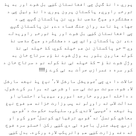
پورې دا نۀ ګڼل چې افغانستان کښې بل شوے اور به پۀ
تورخم راوړي، پاکستان پرون پورې دا نۀ وئیل چې د
دهشتګردو هېڅ مذهب نۀ وي. نن پاکستان ګڼي چې د
جهاد پۀ نامه روان جنګ فساد دے، نن پاکستان ګڼي
چې افغانستان کښې بل شوے اور پۀ تورخم راوړېدلے
دے، نن پاکستان وائي چې د دهشتګردو هېڅ مذهب نۀ
وي – خو پاکستان نن هم خپله کوي. کۀ خپله ئې نۀ
کوله هارون بلور به وژل شوے نۀ ؤ، سرتاج خان به
وژل شوے نۀ ؤ – کۀ خپله ئې نۀ کوله نو د سرتاج خان د
کور سره د غمرازۍ جرأت به ئې کړے ؤ!!!!!
حالات دا دي چې ‘جوډیشل مارشل لاء’ نېغ پۀ نېغه مارشل
لاء شوه. سونت مونت ئې سم او شرعې ته برابر کړے شول.
د داخله امورو، خارجه امورو، میډیا، احتساب او
عدالت لاس ته راوړلو نه پس وزارت خزانه هم فوج نېغ
پۀ نېغه د ‘خېټې’ لاندې کړو. سلېکټد حکومت د ‘قومي
معاشي کونسل’ نه ‘قومي ترقیاتي کونسل’ جوړ کړو او
اٰرمي چیف جنرل باجوه ئې دې کښې رکن اخستو سره فوج
ته دغه وزارت کښې هم ډائرېکټ لاره ورکړه. بدل کښې