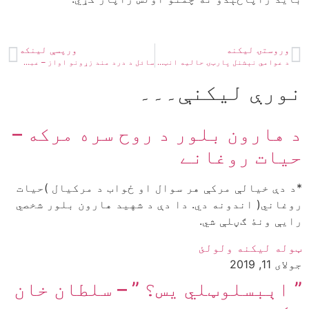
وروستۍ ليکنه
ورپسې لينکه
د عوامي نېشنل پارټۍ حالیه انټرا پارټي الېکشن – شمس بونېرے
سائل د درد مند زړونو اواز – عبدالحمید زاهد
نورې ليکنې۔۔۔
د هارون بلور د روح سره مرکه –
حیات روغانے
*د دې خیالې مرکې هر سوال او ځواب د مرکیال )حیات
روغاني( اندونه دي. دا دې د شهید هارون بلور شخصي
رایې ونۀ ګڼلې شي.
ټوله ليکنه ولولئ
جولای 11, 2019
” اېبسلوټلي يس؟ ” – سلطان خان