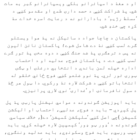
او د هغۀ د امپائرانو بلکې وېمپائرانو کبر به مات
شي. پۀ شراکت کښې د حصه دارۍ طمع او مقدمو کښې د
‘مسلط رژیم’ د بادارانو نه د رعایت اسره خداے مۀ
کړه چې خنډ شي.
پاکستان د چاچا جواد د سائیکل نه پۀ هوا ویستلو
ګرے لسټ کښې نۀ دے شامل شوے؛ پاکستان نائن الېون
نه پس د ترهګرۍ پۀ ضد جنګ کښې د دوه مخۍ پۀ تور ګرے
لسټ کښې دے. د پاکستان فوج، عدلیه او د احتساب
اداره خپله لمن باندې د انتخابي درغلۍ او ټګۍ
ټورۍ تور لري. پۀ نوو ضلعو کښې فوج ځائي خلقو له
انتخاباتو کښې د شرکت لاره نۀ ورکوي. دا ټول هر څۀ
د سول نافرمانۍ او ‘غدارۍ’ نوې لارې پرانیزي.
باید اپوزیشن ګوندونه د عوامي نېشنل پارټۍ پۀ پل
پل کېږدي – باید د فوج، عدلیې، احتساب او الېکشن
کمېشن )چې اصل کښې ‘سلېکشن کمېشن’ دے(، خلاف سیاسي
ګوندونه د ‘ډور ټو ډور’ کېمپېن لاره خپله کړي. باید
نېب ورټي، باید فوج وسکونډي، باید عدلیه وننګوي،
باید راپاڅېدو ته چمتو اولس راپار کړي.