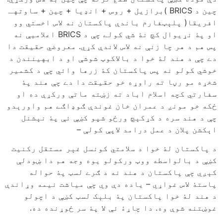
چین د BRICS )برازیل + روس + انډیا + چین + ساوتهـ
افریقا( پلېټفارم باندې پاکستان نه لاس اخستي وو
او پۀ نړیوال کچ نۀ شي کولے چې د BRICS اعلاميې نه
پس هم د هر چا زنې نه لاس لاندې کړي. معروضي حقیقت دا
دے چې د هند لۀ خوا د بالاکوټ شوشې او د ابهينندن د
خوشي کولو نه پس پاکستان کۀ زرها وائي چې د کشمیر
شخړه مو رڼا ته راوړه خو حقیقت دا دے چې هند پۀ
سفارتي کچه اسلام اباد ته زښته ماتې ورکړې ده او
ځکه خو مونږ د عمران خان غوندې ګوډاګے هم واورېدو
چې د هند سره د کړکېچ ورځو شپو کښې ئې پۀ نېشنل
اېکشن پلان د عمل درامد لاپې کولې –
د پاکستان لۀ خوا د سلامتي کونسل غېر مستقل رکنیت
کښې د بالواسطه ووټ ورکولو یوه وجه هم دا ښودلې
کېږي چې پاکستان د هند نه د ګرے لسټ پۀ حواله
پاستۀ لاس غواړي – یاده دې وي چې میاشت نیمه وړاندې
د هند لۀ خوا پاکستان پۀ بلېک لسټ کښې د اچولو
غوښتنه شوې وه. دا چاړۀ ئې لا پۀ سر ځوړنده ده.