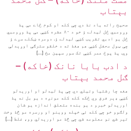
بېتاب
صحيح راته ياد نۀ دي چې کله او کوم ځاے مې پۀ
وړومبي ځل ليدلے ؤ خو د ٨٠ عشره کښې مې پۀ وړومبي
ځل يو ادبي تقريب کښې ليدلے ؤ. دومره ښکلے سړے ؤ
چې ټول محفل کښې هم هغۀ ته د خلقو سترګې اوړېدلې
وې. پۀ پوخ عمر کښې تک سور سپين مخ […]
د ادب بابا نانک (خاکه) –
ګل محمد بېتاب
هغه چا رشتيا وئيلي دي چې پۀ ليدلو او اورېدلو
کښې ډېر فرق وي ځکه کله کله مونږه د يو بل نه پۀ
اورېدلو خبرو د يو بنده متعلق اندازه يو شان
ولګوو خو چې کله ئې خپله ووينو او ورسره مو څۀ وخت
تېر شي نو معلومه شي چې څۀ مو اورېدلي وو، غلط […]