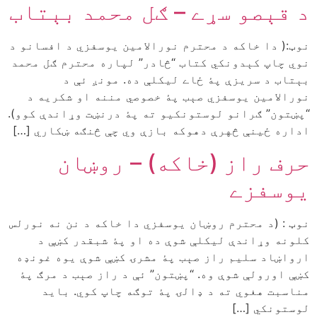
د قېصو سړے – ګل محمد بېتاب
نوټ:( دا خاکه د محترم نورالامين يوسفزي د افسانو د
نوي چاپ کېدونکي کتاب “څادر” لپاره محترم ګل محمد
بېتاب د سريزې پۀ ځاے ليکلې ده. مونږ ئې د
نورالامين يوسفزي صېب پۀ خصوصي مننه او شکريه د
“پښتون” ګرانو لوستونکيو ته پۀ درنښت وړاندې کوو).
اداره ځينې څهرې دهوکه بازې وي چې څنګه ښکاري […]
حرف راز (خاکه) – روښان
يوسفزے
نوټ : (د محترم روښان يوسفزي دا خاکه د نن نه نورلس
کلونه وړاندې ليکلې شوې ده او پۀ شبقدر کښې د
ارواښاد سليم راز صېب پۀ مشرۍ کښې شوې يوه غونډه
کښې اورولې شوې وه. “پښتون” ئې د راز صېب د مرګ پۀ
مناسبت هغوي ته د ډالۍ پۀ توګه چاپ کوي. بايد
لوستونکي […]