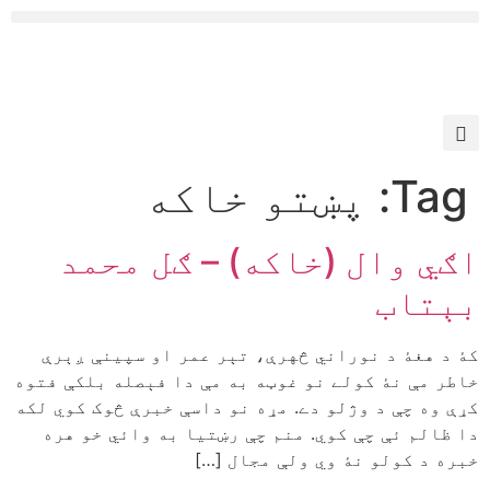
Tag:
پښتو خاکه
اګي وال (خاکه) – ګل محمد
بېتاب
کۀ د هغۀ د نوراني څهرې، تېر عمر او سپينې ږېرې
خاطر مې نۀ کولے نو غوټه به مې دا فېصله بلکې فتوه
کړې وه چې د وژلو دے. مړه نو داسې خبرې څوک کوي لکه
دا ظالم ئې چې کوي. منم چې رښتيا به وائي خو هره
خبره د کولو نۀ وي ولې مجال […]