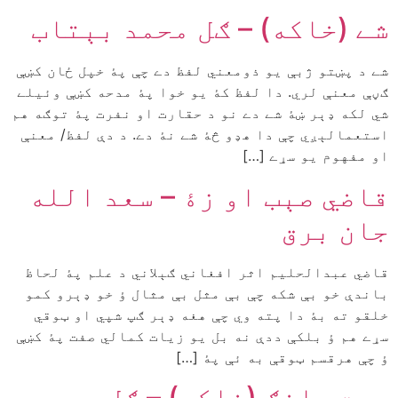
شے (خاکه) – ګل محمد بېتاب
شے د پښتو ژبې يو ذومعني لفظ دے چې پۀ خپل ځان کښې
ګڼې معنې لري. دا لفظ کۀ يو خوا پۀ مدحه کښې وئيلے
شي لکه ډېر ښۀ شے دے نو د حقارت او نفرت پۀ توګه هم
استعمالېږي چې دا هډو څۀ شے نۀ دے. د دې لفظ/ معنې
او مفهوم يو سړے […]
قاضي صېب او زۀ – سعد الله
جان برق
قاضي عبدالحليم اثر افغاني ګېلاني د علم پۀ لحاظ
باندې خو بې شکه چې بې مثل بې مثال ؤ خو ډېرو کمو
خلقو ته بۀ دا پته وي چې هغه ډېر ګپ شپي او ټوقي
سړے هم ؤ بلکې ددې نه بل يو زيات کمالي صفت پۀ کښې
ؤ چې هرقسم ټوقې به ئې پۀ […]
مست ملنګ (خاکه) – ګل محمد