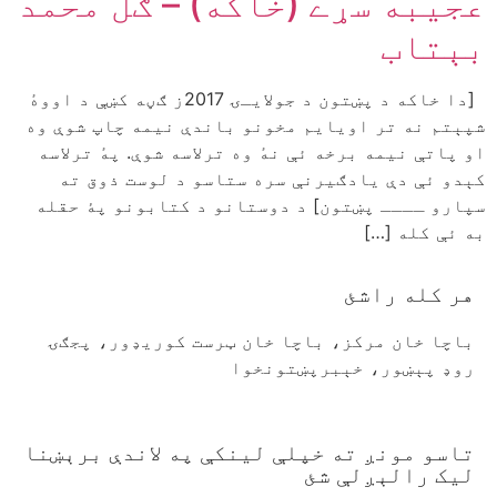
عجيبه سړے (خاکه) – ګل محمد
بېتاب
[دا خاکه د پښتون د جولایـۍ 2017ز ګڼه کښې د اووهٔ
شپېتم نه تر اویایم مخونو باندې نیمه چاپ شوې وه
او پاتې نیمه برخه ئې نهٔ وه ترلاسه شوې. پهٔ ترلاسه
کېدو ئې دې یادګیرنې سره ستاسو د لوست ذوق ته
سپارو ــــ پښتون] د دوستانو د کتابونو پۀ حقله
به ئې کله […]
هر کله راشئ
باچا خان مرکز، باچا خان ټرست کوريډور، پجګۍ
روډ پېښور، خېبرپښتونخوا
تاسو مونږ ته خپلې لينکې په لاندې برېښنا
ليک رالېږلې شئ