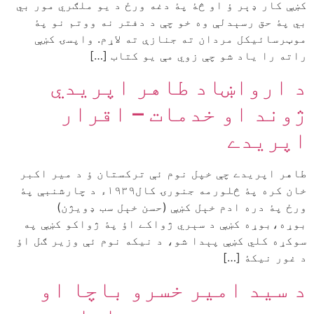
کښې کار ډېر ؤ او څۀ پۀ دغه ورځ د يو ملګري مور بي
بي پۀ حق رسېدلې وه خو چې د دفتر نه ووتم نو پۀ
موټرسائيکل مردان ته جنازې ته لاړم. واپسۍ کښې
راته را ياد شو چې زوي مې يو کتاب […]
د ارواښاد طاهر اپريدي
ژوند او خدمات – اقرار
اپريدے
طاهر اپريدے چې خپل نوم ئې ترکستان ؤ د مير اکبر
خان کره پۀ څلورمه جنورۍ کال۱۹۳۹ء د چارشنبې پۀ
ورځ پۀ دره ادم خېل کښې (حسن خېل سب ډويژن)
بوړه،بوړه کښې د سېري ژواکے اؤ پۀ ژواکو کښې په
سوکړه کلي کښې پېدا شو، د نيکه نوم ئې وزير ګل اؤ
د غور نيکۀ […]
د سيد امير خسرو باچا او