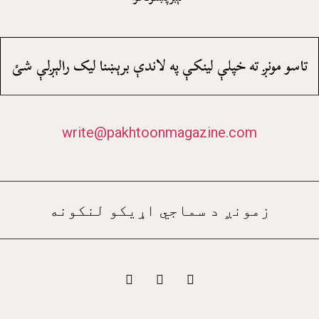
تاسو مونږ ته خپلې لينکې په لاندې برېښنا ليک رالېږلې شئ
write@pakhtoonmagazine.com
زمونږ د سماجي اړيکو لنکونه