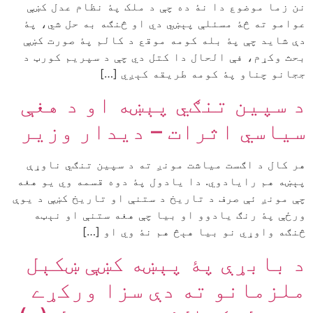
نن زما موضوع دا نۀ ده چې د ملک پۀ نظام عدل کښې
عوامو ته څۀ مسئلې پېښي دي او څنګه به حل شي، پۀ
دې شايد چې پۀ بله کومه موقع د کالم پۀ صورت کښې
بحث وکړم، فې الحال دا کتل دي چې د سپريم کورټ د
ججانو چناو پۀ کومه طريقه کېږي […]
د سپين تنګي پېښه او د هغې
سياسي اثرات – ديدار وزير
هر کال د اګست میاشت مونږ ته د سپين تنګي ناوړې
پېښه هم رايادوي. دا يادول پۀ دوه قسمه وي يو هغه
چې مونږ ئې صرف د تاريخ د ستنې او تاريخ کښې د يوې
ورځې پۀ رنګ يادوو او بيا چې هغه ستنې او نېټه
څنګه واوړي نو بيا هېڅ هم نۀ وي او […]
د بابړې پۀ پېښه کښې ښکېل
ملزمانو ته دې سزا ورکړے