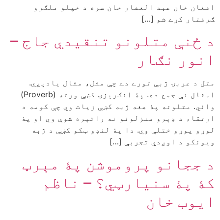
افغان خان عبد الغفار خان سره د خپلو ملګرو
ګرفتار کړے شو […]
د ځنې متلونو تنقيدي جاج –
انور نګار
متل د عربۍ ژبې تورے دے چې مثل، مثال يادېږي.
امثال ئې جمع ده. پۀ انګرېزۍ کښې ورته (Proverb)
وائي. متلونه پۀ هغه ژبه کښې زيات وي چې کومه د
ارتقاء د ډېرو منزلونو نه راتېره شوې وي او پۀ
لوړو پوړو ختلې وي. دا پۀ لنډو ټکو کښې د ژبه
ويونکو د اوږدي تجربې […]
د ججانو پروموشن پۀ مېرټ
کۀ پۀ سنيارټي؟ – ناظم
ايوب خان