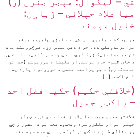
شي – ليکوال: مېجر جنرل (ر)
ميا غلام جېلاني – ژباړن:
خليل مومند
هر څو کۀ د بابړې د پېښې د سليزې څلورمه برخه
برابرېدونکې ده، خو د دغې پېښې زړۀ غوڅوونکے ياد
نن هم غونے زيګ زيګ کوي. د دې واقعې لنډيز دا دے چې
د خان قيوم خان پوليس او ملېشا د سورپوشو (خدائي
خدمتګارو) د يو پرامنه جلسې د خورولو د پاره پۀ
۱۲م اګست […]
(خلافتي حکيم) حکيم فضل احد
– ډاکټر جميل
خلافتي حکيم صېب زما پلار ؤ. خداے دې ئې د ټولو
خپلوانو او ملګرو سره وبخښي. هغه يو دانشور ؤ چې
یو مثالي طرزِ زندګي ئې لرله، د دې سره سره هغه