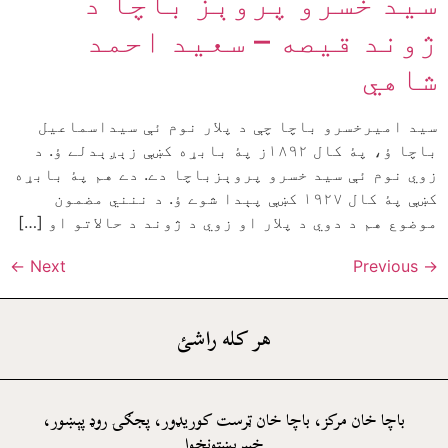
سيد خسرو پروېز باچا د
ژوند قيصه – سعيد احمد
شاهي
سيد اميرخسرو باچا چې د پلار نوم ئې سيداسماعيل
باچا ؤ، پۀ کال ١٨٩٢ز پۀ بابړه کښې زېږېدلے ؤ. د
زوي نوم ئې سيد خسرو پروېزباچا دے. دے هم پۀ بابړه
کښې پۀ کال ١٩٢٧ کښې پېدا شوے ؤ. د ننني مضمون
موضوع هم د دوي د پلار او زوي د ژوند د حالاتو او […]
←
Next
Previous
→
هر کله راشئ
باچا خان مرکز، باچا خان ټرست کوريډور، پجګۍ روډ پېښور،
خېبرپښتونخوا