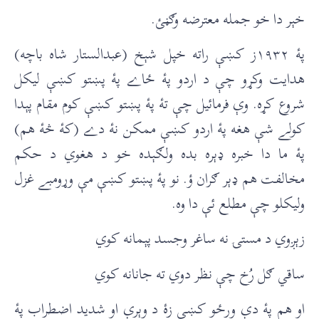
خېر دا خو جمله معترضه وګڼئ.
پۀ ١٩٣٢ز کښې راته خپل شېخ (عبدالستار شاه باچه)
هدايت وکړو چې د اردو پۀ ځاے پۀ پښتو کښې ليکل
شروع کړه. وې فرمائيل چې تۀ پۀ پښتو کښې کوم مقام پېدا
کولے شې هغه پۀ اردو کښې ممکن نۀ دے (کۀ څۀ هم)
پۀ ما دا خبره ډېره بده ولګېده خو د هغوي د حکم
مخالفت هم ډېر ګران ؤ. نو پۀ پښتو کښې مې وړومبے غزل
وليکلو چې مطلع ئې دا وه.
زېږوي د مستۍ نه ساغر وجسد پېمانه کوي
ساقي ګل رُخ چې نظر دوي ته جانانه کوي
او هم پۀ دې ورځو کښې زۀ د وېرې او شديد اضطراب پۀ