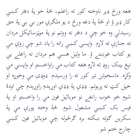
هغه ورځ ډېر ناوخته کور ته راغلم، څۀ خو پۀ دفتر کښې
کار ډېر ؤ او څۀ پۀ دغه ورځ د يو ملګري مور بي بي پۀ حق
رسېدلې وه خو چې د دفتر نه ووتم نو پۀ موټرسائيکل مردان
ته جنازې ته لاړم. واپسۍ کښې راته را ياد شو چې زوي مې
يو کتاب غوښتے ؤ. ما وئيل هسې هم مردان ته راغلے يې
نېغ بېنک روډ ته لاړم هغه کتاب مې راواخستو او واپسي مې
وکړه. ماسخوتن تېر کور ته را ورسېدم. ډوډۍ مې وخوړه او
خپل کټ ته پرېوتم. ډډې پۀ ډډې اوړېدم راوړېدم چې اودۀ
شوم خو خوب رانغے نو موبائيل فون مې را واخستو او پۀ
فېس بک کښې مشغول شوم. څۀ وخته پورې مې پۀ
سکرين ګوته ښکته بره ګرځوله چې موبائيل فون کښې
چارج ختم شو.