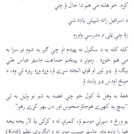
کړم. خو هلته مې هم دا حال ؤ چې
د اسرافيل راته شپېلۍ ياده شي
زۀ چې ټلۍ د مدرسې واورم
کله کله به د سکول نه پټېدم او چې ګېر به شوم نو سزا به
مې هم خوړه . زمونږ د پينځم جماعت ماسټر عباس علي
بېګ ؤ. ډېر لوړ او قوي الجثه سړے ؤ، وړه وړه ږيره ئې وه، د
مونځ اودس ډېر پابند ؤ.
هغۀ به وهل نۀ کول خو چې غصه به شو نو وئيل به ئې
“بېنچ په کهړے هوجاؤ منحوس اور دن بهر کړے رهو”
يو ورځ د سپرلي موسم ؤ، کمرې ته د کړکۍ پۀ لار يخه يخه
هوا را دننه وته. ماسټر صېب مونږ ته د انګرېزۍ نظم (Koil)