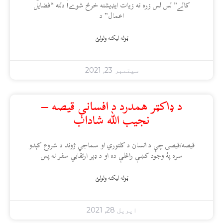
کالے” لس لس زره نه زیات ایډیشنه خرڅ شوے! دلته “فضایل
اعمال” د
ټوله ليکنه ولولئ
سپتمبر 23, 2021
د ډاکټر همدرد د افسانې قيصه –
نجيب الله شاداب
قيصه/قيصۍ چې د انسان د کلتوري او سماجي ژوند د شروع کېدو
سره پۀ وجود کښې راغلې ده او د ډېر ارتقايي سفر نه پس
ټوله ليکنه ولولئ
اپریل 28, 2021