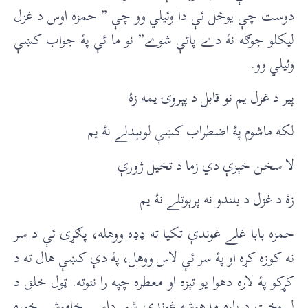
دوست چې يوځل ئې دا وئيلي وو چې ” حمزه اوس د غزل
ليکلو جوګه نۀ دے پاتې شوے” نو ما ئې پۀ جواب کښې
وئيلي وو.
پير د غزل يم نو قابل د پېروۍ يمه زۀ
لکه ماشوم پۀ اضطراب کښې لوبېدلے نۀ يم
لا سخن خېزې دي زما د تخيل ژورې
زۀ د غزل د بلندو نه پرېوتلے نۀ يم
حمزه بابا غلے غوندې تکيا ته ډډه ووهله، پګړۍ ئې د سر
نه کوزه کړه او پۀ سر ئې لاس ووهل، پۀ دې کښې هال ته د
کړکو پۀ لاره دهوا يو تېزه او معطره چپه را ننوته. ټول خلق د
لږ وخت د پاره مدهوشه غوندې شو. داسې خاموشي خوره