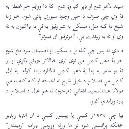
سيند لاهو شوم او ډېر ګډ وډ شوم. کۀ دا ووايم خو غلطه به
نۀ وي چې صرف د خپل وجود سېورې پاتې شوم. خو زما
شېخ دا کله منل، مسکے به شو وئيل به ئې دا ډاکټران به نۀ
وي او تۀ به ژوندے يې. “موتوقبل ان تموتو”
د دې نه پس چې کله لږ د سکون او اطمينان سره مخ شوم
خو پۀ ذهن کښې مې نوي نوي خيالاتو غزونې وکړې او يو
نۀ يو شعر به زما پۀ ذهن کښې انګازه پېدا کوله. پۀ اول
کښې مې اصلاح د خپل شېخ نه اخسته او کله کله به مې
مولانا عبدالمجيد افغاني (مرحوم) ته هم غزل د اصلاح د
پاره وړاندې کوو.
بيا چې ١٩٣٥ز کښې پۀ پېښور کښې د ال انډيا رېډيو
څانګه پرانستې شوه نو ما ورله وړومبۍ ډرامه “زميندار”