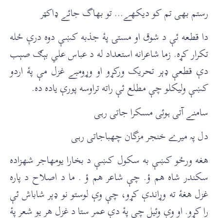
رستم بهى تم کو ديکهے… تو بهاگ جائے ډاکټر
دا قطعه ئې د شوق او مستۍ پۀ جذبه کښې دوه درې ځله
تکرار کړه. زما شاعرانه استعداد له د عباس علي بېګ صېب
دې قطعې ډېر تحريک ورکړو او وړومبے غزل مې پۀ اردو
کښې وليکلو چې مطلع ئې راته تراوسه پورې ياده ده.
سامنے آتى ہوئى مسکرا جاتى رہی
دل پہ ميرے خنجر مزگان چھباجاتى رہی
هغه ورځو کښې به سکول کښې د بخارا يومهاجر شهزاده
سکندر شاه هم ؤ. چې شاعر هم ؤ . ما د اصلاح د پاره
غزل هغۀ ته وړاندې کړو، چې وې لوستو نو ډېر شاباش ئې
را کړو. او وې وئيل چې پۀ دې عمر ستا د غزل هر يو شعر پۀ