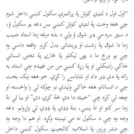
“اول اول د لنډي کوتل پۀ پرائمري سکول کښې داخل شوم
چې هغه وخت پۀ لنډي کوتل کښې بس دغه يو سکول ؤ،
د سبق سره مې ډېر شوق ؤ ولې د بده مرغه زما استاد صېب
زما دا شوق پۀ زشت او پرېشانۍ بدل کړو. واقعه داسې وه
چې يو ورځ ما د پټۍ ليکلو پۀ ځاے پۀ تختۍ انساني
خاکې راښکلې او پۀ زړۀ کښې من من غټېدم چې استاد به
راله پۀ دې ډېر داد او شاباسے را کړي. خو هغه نېک بخت
چې د انسانانو هغه خاکې ولېدې نو چوکه ئې را واخسته او
چغه ئې کړه چې “خبيثه دا دې څۀ کړي دي” او بيا ئې نۀ
زما سر کتو او نۀ پښې، ښۀ ډډې پۀ ډډې ئې واړولم. دغه
وجه وه چې د سکول نه مې تېښته وکړه. او هم دا وجه وه
چې مشر ورور پۀ اسلاميه کالجېټ سکول کښې داخل