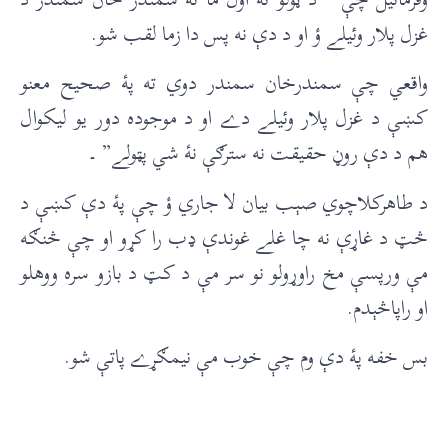
غزل پلار وئيلے ؤ او د دې نه پس دا زما لقب شو.
واقعي چې سمندرخان سمندر دوي ته پۀ صحيح معنو
کښې د غزل پلار وئيلے دے او د موجوده دور يو ليکوال
هم د دې روڼ حقيقت نه سترګې نۀ شي پټولے” ۔
د طاهرکلاچوي صېب بيان لا جاري ؤ چې پۀ دې کښې د
څټ د غاړې نه چا غلے غوندې ډب را کړو او چې څنګه
مې ورپسې مخ راوړولو نو سر مې د کټ د بازو سره ووهلو
او راپاڅېدم.
بس خفه پۀ دې وم چې خوب مې نيمګړے پاتې شو.