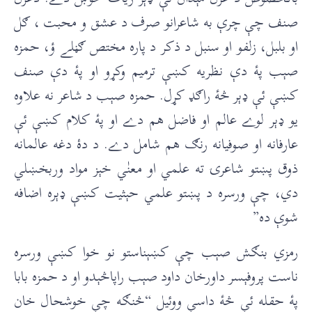
صنف چې چرې به شاعرانو صرف د عشق و محبت ، ګل
او بلبل، زلفو او سنبل د ذکر د پاره مختص ګڼلے ؤ، حمزه
صېب پۀ دې نظريه کښې ترميم وکړو او پۀ دې صنف
کښې ئې ډېر څۀ راګډ کړل. حمزه صېب د شاعر نه علاوه
يو ډېر لوے عالم او فاضل هم دے او پۀ کلام کښې ئې
عارفانه او صوفيانه رنګ هم شامل دے. د دۀ دغه عالمانه
ذوق پښتو شاعرۍ ته علمي او معنٰي خېز مواد وربخښلي
دي، چې ورسره د پښتو علمي حېثيت کښې ډېره اضافه
شوې ده”
رمزي بنګش صېب چې کښېناستو نو خوا کښې ورسره
ناست پروفېسر داورخان داود صېب راپاڅېدو او د حمزه بابا
پۀ حقله ئې څۀ داسې ووئيل “څنګه چې خوشحال خان