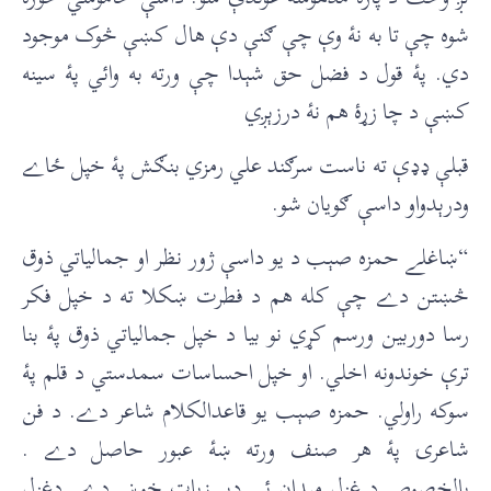
شوه چې تا به نۀ وې چې ګنې دې هال کښې څوک موجود
دي. پۀ قول د فضل حق شېدا چې ورته به وائي پۀ سينه
کښې د چا زړۀ هم نۀ درزېږي
قبلې ډډې ته ناست سرګند علي رمزي بنګش پۀ خپل ځاے
ودرېدواو داسې ګويان شو.
“ښاغلے حمزه صېب د يو داسې ژور نظر او جمالياتي ذوق
څښتن دے چې کله هم د فطرت ښکلا ته د خپل فکر
رسا دوربين ورسم کړي نو بيا د خپل جمالياتي ذوق پۀ بنا
ترې خوندونه اخلي. او خپل احساسات سمدستي د قلم پۀ
سوکه راولي. حمزه صېب يو قاعدالکلام شاعر دے. د فن
شاعرۍ پۀ هر صنف ورته ښۀ عبور حاصل دے .
بالخصوص د غزل مېدان ئې ډېر زيات خوښ دے. دغزل