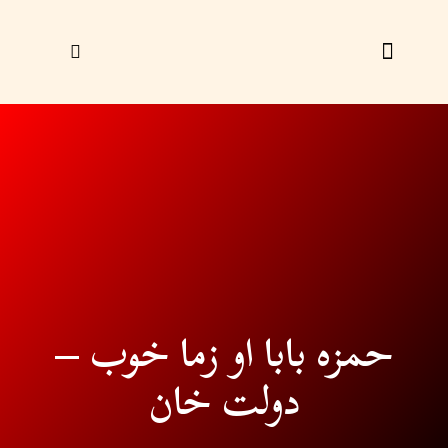
زړې ګڼې
ليک راؤلېږئ
حمزه بابا او زما خوب –
دولت خان