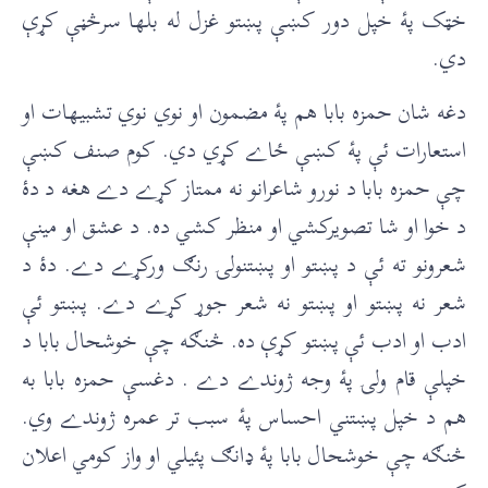
خټک پۀ خپل دور کښې پښتو غزل له بلها سرڅڼې کړې
دي.
دغه شان حمزه بابا هم پۀ مضمون او نوي نوي تشبيهات او
استعارات ئې پۀ کښې ځاے کړي دي. کوم صنف کښې
چې حمزه بابا د نورو شاعرانو نه ممتاز کړے دے هغه د دۀ
د خوا او شا تصويرکشي او منظر کشي ده. د عشق او مينې
شعرونو ته ئې د پښتو او پښتنولۍ رنګ ورکړے دے. دۀ د
شعر نه پښتو او پښتو نه شعر جوړ کړے دے. پښتو ئې
ادب او ادب ئې پښتو کړې ده. څنګه چې خوشحال بابا د
خپلې قام ولۍ پۀ وجه ژوندے دے . دغسې حمزه بابا به
هم د خپل پښتني احساس پۀ سبب تر عمره ژوندے وي.
څنګه چې خوشحال بابا پۀ ډانګ پئيلي او واز کومي اعلان