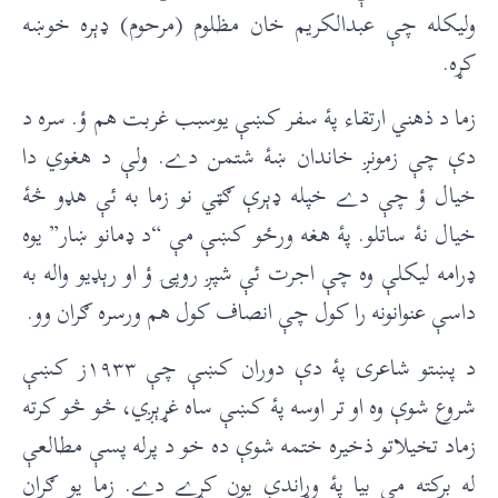
وليکله چې عبدالکريم خان مظلوم (مرحوم) ډېره خوښه
کړه.
زما د ذهني ارتقاء پۀ سفر کښې يوسبب غربت هم ؤ. سره د
دې چې زمونږ خاندان ښۀ شتمن دے. ولې د هغوي دا
خيال ؤ چې دے خپله ډېرې ګټي نو زما به ئې هډو څۀ
خيال نۀ ساتلو. پۀ هغه ورځو کښې مې “د ډمانو ښار” يوه
ډرامه ليکلې وه چې اجرت ئې شپږ روپۍ ؤ او رېډيو واله به
داسې عنوانونه را کول چې انصاف کول هم ورسره ګران وو.
د پښتو شاعرۍ پۀ دې دوران کښې چې ١٩٣٣ز کښې
شروع شوې وه او تر اوسه پۀ کښې ساه غړېږي، څو څو کرته
زماد تخيلاتو ذخيره ختمه شوې ده خو د پرله پسې مطالعې
له برکته مې بيا پۀ وړاندې يون کړے دے. زما يو ګران