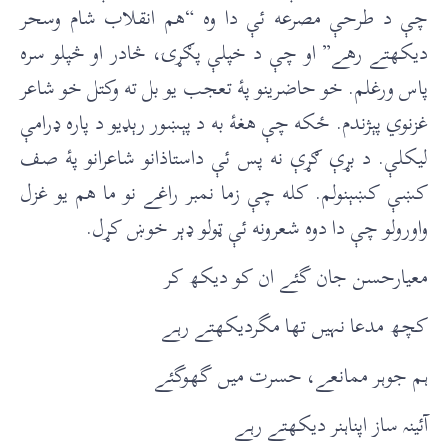
چې د طرحې مصرعه ئې دا وه “هم انقلاب شام وسحر
ديکهتے رهے” او چې د خپلې پګړۍ، څادر او څپلو سره
پاس ورغلم. خو حاضرينو پۀ تعجب يو بل ته وکتل خو شاعر
غزنوي پېژندم. ځکه چې هغۀ به د پېښور رېډيو د پاره ډرامې
ليکلې. د بړې ګړې نه پس ئې داستاذانو شاعرانو پۀ صف
کښې کښېنولم. کله چې زما نمبر راغے نو ما هم يو غزل
واورولو چې دا دوه شعرونه ئې ټولو ډېر خوښ کړل.
معيارحسن جان گئے ان کو ديکھ کر
کچھ مدعا نہیں تها مگرديکهتے رہے
ہم جوہر ممانعے، حسرت ميں گهوگئے
آئينہ ساز اپناہنر ديکهتے رہے