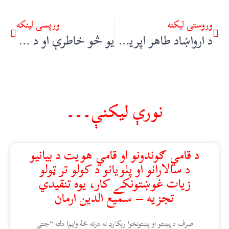
وروستۍ ليکنه
ورپسې لينکه
د ارواښاد طاهر اپريدي ژوند او خدمات – اقرار اپريدے
يو څو خاطرې او د دين مسئلې – سيد اعزاز علي شاه طورو
نورې ليکنې۔۔۔
د قامي ګوندونو او قامي هويت د بيانيو
د سالارانو او پلويانو د کولو تر ټولو
زيات غوښتونکے کار، يوه تنقيدي
تجزيه – سميع الدين ارمان
صرف د پښتنو او پښتونخوا رېکارډ نه درته څۀ وایم! دلته “جنتي