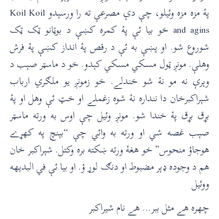
پۀ مزه مزه وئيلو، چې دې مصرعې ته را ورسېدو Koil Koil
and agins خو بيا ئې پۀ کمره کښې د بوټانو ټک ټک
شوروع شو. او پښې به ئې د رقص پۀ انداز کښې پۀ فرش
وهلې. مونږ ټول مسکي مسکي کېدو. خو د ماسټر صېب د
وېرې نه مو نۀ شو خندلے. خو زمونږ يو ملګري ارباب
شېراکبرخان دا ننداره نۀ شوه زغملے او خټ ئې وهل او پۀ
بړق بړق پۀ خندا شو. مونږ وئيل چې اوس به ورته ماسټر
صېب غصه شي او ورته به وائي چې “بېنچ په کهړے
هوجاؤ منحوس” خو هغۀ ورته ښکته بره وکتل. شېراکبر خان
هم د وجوده ډېر مضبوط او دنګ لوړ ؤ. او بيا ئې في البديهه
ووئيل
چهره هے مثل ببر… هے نام شيراکبر