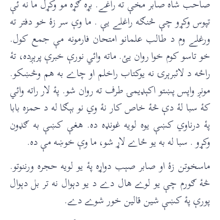
صاحب شاه صابر مخې ته راغے. بړه ګړه مو وکړل ما نه ئې
تپوس وکړو چې څنګه راغلے يې . ما وې سر زۀ خو دفتر ته
ورغلے وم د طالب علمانو امتحان فارمونه مې جمع کول.
خو تاسو کوم خوا روان يئ. ماته وائي نورې خبرې پرېږده، تۀ
راځه د لائبرېرۍ نه يوکتاب راخلم او چاے به هم وڅښکو.
مونږ واپس پښتو اکېډيمۍ طرف ته روان شو. پۀ لار راته وائي
کۀ سبا لۀ دې څۀ خاص کار نۀ وي نو بېګا له د حمزه بابا
پۀ درناوي کښې يوه لويه غونډه ده. هغې کښې به ګډون
وکړو . سبا له به يو ځاے لاړ شو، ما وې خوښه مې ده.
ماسخوتن زۀ او صابر صېب دواړه پۀ يو لويه حجره ورننوتو.
څۀ ګورم چې يو لوے هال دے د يو دېوال نه تر بل دېوال
پورې پۀ کښې شين قالين خور شوے دے.