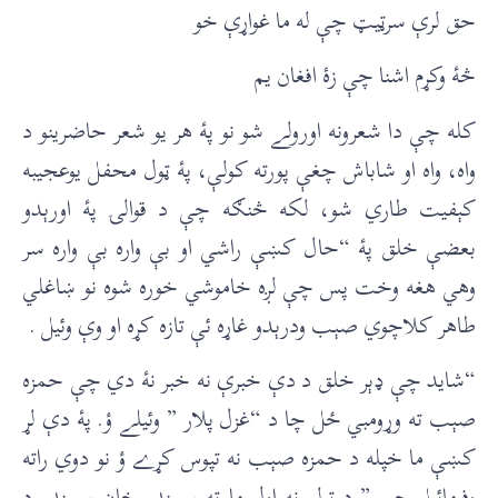
حق لرې سرټيټ چې له ما غواړې خو
څۀ وکړم اشنا چې زۀ افغان يم
کله چې دا شعرونه اورولے شو نو پۀ هر يو شعر حاضرينو د
واه، واه او شاباش چغې پورته کولې، پۀ ټول محفل يوعجيبه
کېفيت طاري شو، لکه څنګه چې د قوالۍ پۀ اورېدو
بعضې خلق پۀ “حال کښې راشي او بې واره بې واره سر
وهي هغه وخت پس چې لږه خاموشي خوره شوه نو ښاغلي
طاهر کلاچوي صېب ودرېدو غاړه ئې تازه کړه او وې وئيل .
“شايد چې ډېر خلق د دې خبرې نه خبر نۀ دي چې حمزه
صېب ته وړومبي ځل چا د “غزل پلار ” وئيلے ؤ. پۀ دې لړ
کښې ما خپله د حمزه صېب نه تپوس کړے ؤ نو دوي راته
وفرمائيل چې ” د ټولو نه اول ما ته سمندر خان سمندر د