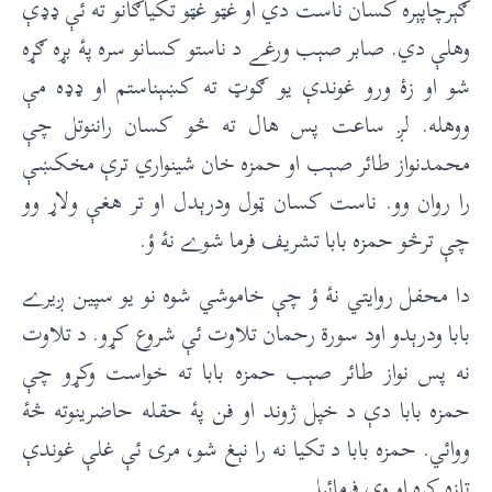
ګېرچاپېره کسان ناست دي او غټو غټو تکياګانو ته ئې ډډې
وهلې دي. صابر صېب ورغے د ناستو کسانو سره پۀ بړه ګړه
شو او زۀ ورو غوندې يو ګوټ ته کښېناستم او ډډه مې
ووهله. لږ ساعت پس هال ته څو کسان راننوتل چې
محمدنواز طائر صېب او حمزه خان شينواري ترې مخکښې
را روان وو. ناست کسان ټول ودرېدل او تر هغې ولاړ وو
چې ترڅو حمزه بابا تشريف فرما شوے نۀ ؤ.
دا محفل روايتي نۀ ؤ چې خاموشي شوه نو يو سپين ږيرے
بابا ودرېدو اود سورة رحمان تلاوت ئې شروع کړو. د تلاوت
نه پس نواز طائر صېب حمزه بابا ته خواست وکړو چې
حمزه بابا دې د خپل ژوند او فن پۀ حقله حاضرينوته څۀ
ووائي. حمزه بابا د تکيا نه را نېغ شو، مرۍ ئې غلې غوندې
تازه کړه او وې فرمائيل.