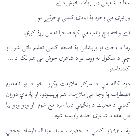
ستا دا شعرمې ډېر زيات خوښ دے
ورانېږي مې وجود پۀ ابادۍ کښې بړجوکے يم
اے وخته پېچ وناب مې کړه صحرا ته مې زړۀ کېږي
زما د وخت او پرېشانۍ پۀ نتيجه کښې تعليم پاتې شو. او
چې د سکول نه ووتم نو د شاعرۍ جوش مې هم لکه د ….
کښېناستو.
دوه کاله مې د سرکار ملازمت وکړو. خو د يو نامعلوم
اضطراب پۀ وجه مې ملازمت هم پرېښودو. او پۀ دې دوران
کښې د محبت د رنګينې دنيا سره مخ شوم. او ورو ورو بيا
مې هغه د شاعرۍ جذبه راويښه شوه ۔
پۀ ١٩٣٠ز کښې د حضرت سيد عبدالستارشاه چشتي