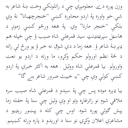
وزن پوره دے. معلومېږي چې د راتلونکي وخت ښۀ شاعر به
شې.خو واوره پۀ اردو محاوره کښې “خنجرچهبانا” نۀ وي
بلکې “خنجر مارنا” وي. پۀ هغه ورځو کښې زمونږ د
هاسټل سپرنټنډنټ سيد قمرعلي شاه صېب ؤ چې خپله هم
ډېرښۀ شاعر ؤ. هغه زما د دې شوق نه خبر ؤ يو ورځ ئې راته
د څۀ نظم اورولو حکم وکړو، ما ورته د اردو يو نعت
واورولو. بيا قمرعلي شاه ووئيل . هغه به اکثر خبرې پۀ اردو
کښې کولې وې چې “یہ خبیث ضرور شاعر بنے گا”
بيا ډېره موده پس چې پۀ سېدو د قمرعلي شاه صېب سره
ملاقي شوم نو راترغاړه وتو او وې وئيل چې ستا پۀ حقله زما
پېش ګوئي پوره شوه. اوس چې کله د پېښور رېډيو د
مشاعرې اعلان وکړي نو ستا د اورېدو د پاره ورته کښېنم.