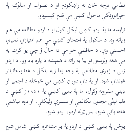
نظامي توجه ځان ته راښکودم او د تصوف او سلوک پۀ
حېرانوونکي ماحول کښې مې قدم کېښودو.
تراوسه ما پۀ اردو کښې ليکل کول او د اردو مطالعه مې هم
زياته وه. د سکول پۀ امتحان کښې مې هم امتيازي نمبرې
اخستې وې. د حافظې خو مې دا حال ؤ چې يو کرت به
مې هغه ولوستل نو بيا به راته د همېشه د پاره ياد وو. د اردو
ژبې د ژورې مطالعې پۀ وجه زما ژبه بلکل د هندوستانيانو
غوندې شوه. او پۀ دې دوران کښې مې څوځله د اجمير او
ډيلي سفرونه وکړل، ما پۀ بمبۍ کښې پۀ ١٩٤١ز کښې د
فلم لېلٰي مجنون مکالمې او سندرې وليکلې، او دوه مياشتې
هلته پاتې شوم، بس ټوله اردو، اردو شوم.
يوځل پۀ بمبۍ کښې د اردو پۀ يو مشاعره کښې شامل شوم