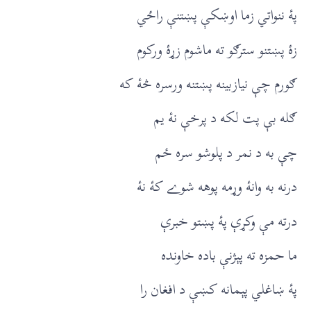
پۀ ننواتي زما اوښکې پښتنې راځي
زۀ پښتنو سترګو ته ماشوم زړۀ ورکوم
ګورم چې نيازبينه پښتنه ورسره څۀ که
ګله بې پت لکه د پرخې نۀ يم
چې به د نمر د پلوشو سره ځم
درنه به وانۀ وړمه پوهه شوے کۀ نۀ
درته مې وکړې پۀ پښتو خبرې
ما حمزه ته پېژنې باده خاونده
پۀ ښاغلي پېمانه کښې د افغان را