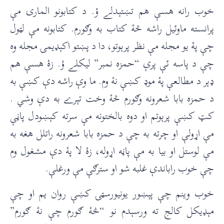
خوب رانه هسې هم تښتېدلے ؤ. د کتابونو المارۍ مې
پرانسته ماوئيل راشه څۀ کتاب به وګورم. کتابونه مې لټول
چې پۀ يو مجله مې نظر پرېوتو، دا د پښتو اکېډيمۍ مجله وه
چې د پاسه ئې پرې “حمزه نمبر” ليکلے ؤ. زۀ هسې هم
ډېر د مطالعې پۀ موډ کښې نۀ وم. ما وې راشه دې کښې به
د حمزه بابا شعرونه وګورم څۀ وخت تېرے به دې وشي .
کټ کښې پرېوتم او دوه بالختونه مې سرته کېښودل پاڼې
مې اړولې او چرته به چې د حمزه بابا شعرونه راتلل هغه به
مې لوستل او بيا به مې پاڼه اړوله، زۀ لا پۀ دې مشغول وم
چې خوب راباندې غلبه شو او سترګې مې ورغلې.
خوب وينم چې پېښور يونيورسټۍ کښې روان يم او چې
مېډيکل کالج ته ورسېدم نو “څۀ ګورم چې نۀ ګورم”