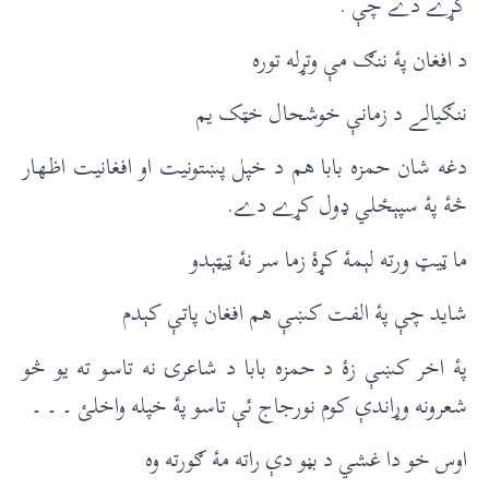
کړے دے چې .
د افغان پۀ ننګ مې وتړله توره
ننګيالے د زمانې خوشحال خټک يم
دغه شان حمزه بابا هم د خپل پښتونيت او افغانيت اظهار
څۀ پۀ سپېځلي ډول کړے دے.
ما ټيټ ورته لېمۀ کړۀ زما سر نۀ ټيټېدو
شايد چې پۀ الفت کښې هم افغان پاتې کېدم
پۀ اخر کښې زۀ د حمزه بابا د شاعرۍ نه تاسو ته يو څو
شعرونه وړاندې کوم نورجاج ئې تاسو پۀ خپله واخلئ ۔ ۔ ۔
اوس خو دا غشي د بڼو دې راته مۀ ګورته وه