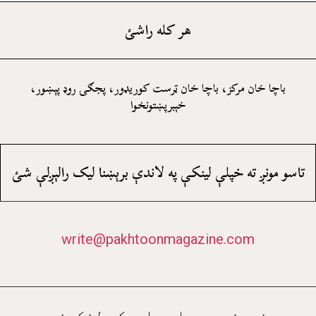
هر کله راشئ
باچا خان مرکز، باچا خان ټرست کوريډور، پجګۍ روډ پېښور،
خېبرپښتونخوا
تاسو مونږ ته خپلې لينکې په لاندې برېښنا ليک رالېږلې شئ
write@pakhtoonmagazine.com
زمونږ د سماجي اړيکو لنکونه