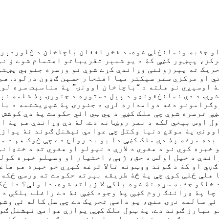
او جذبه ونمانځلې شوه. د فخر افغان باچاخان د څلوردېر
رکز، پېښور کښې کۀ د يو شمېر تقريباتو اهتمام شوے ؤ نو
حريک ته پېرزوئنې وړاندې کړے شوې نو ورسره جنوبي پښتو
 او مرکزي ستر سېکتر ميا افتخار حسېن ګډون درلود. هم 
اوسېږي نو هلته د “باچاخان اوونۍ” پۀ مناسبت سره لوې 
وې. د دې نمانځغونډو د پېل دستوره د جنورۍ پۀ شلمه نې
پروګرامونو دغه دوامداره لړۍ د جنورۍ پۀ شپږيشتمه د با
ښې ترسره شوې چې ملک کښې د پي ټي ائي حکومت پۀ دې کوشش
 اوس بېخي لکه د نمر روښانه دے. لۀ دې وړاندې هم پۀ ام
اوونۍ پۀ موقع دنيا وکتل چې عوامي نېشنل ګوند نۀ يوازې
بده مرغه پۀ دې ملک کښې دا يو بد رواج دے چې څوک هم د م
 خبره کوي نو د هغوي د لارې د نيولو او هغوي ته د خنډان
اندې د خپل اولس د حق، ژبې، اختيار او وسيلو خبره کوله
ګڼي او کۀ د ګوند ووټونه تالا ترغه کېږي خو خبره هم هاغ
 هلې ځلې کوي چې پۀ څۀ طريقه بېرته حکومت ته ورسي ځکه 
 خلکو جذبه سړه نۀ شوه بلکې لا زياته شوه. دا ولې؟ دا ځ
چا پۀ ډرائنګ روم کښې پۀ وجود کښې نۀ دے راغلے بلکې د د
ې سالمه نړۍ مني، يو داسې تحريک دے چې سل کاله ئې وشو خ
و مبارز ګوند دے. پۀ ټول ملک کښې يوازې عوامي نېشنل ګون
ېږي. د دې ګوند مشران بيا بيا وائي چې د ګوند موخه کله 