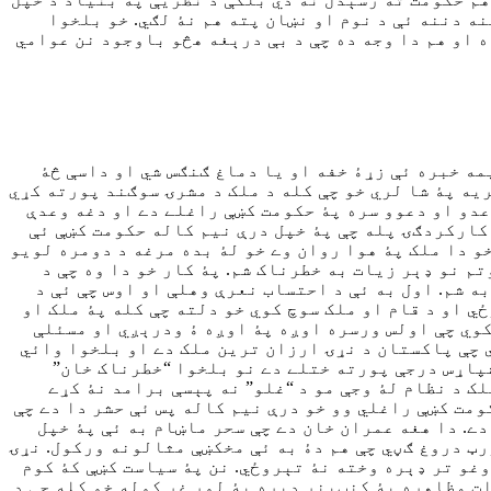
ه دننه ئې د نوم او نښان پته هم نۀ لګي. خو بلخوا
ه او هم دا وجه ده چې د بې درېغه هڅو باوجود نن عوامي
مه خبره ئې زړۀ خفه او يا دماغ ګنګس شي او داسې څۀ
يه پۀ شا لري خو چې کله د ملک د مشرۍ سوګند پورته کړي
وعدو او دعوو سره پۀ حکومت کښې راغلے دے او دغه وعدې
کارکردګۍ پله چې پۀ خپل درې نيم کاله حکومت کښې ئې
و دا ملک پۀ هوا روان وے خو لۀ بده مرغه د دومره لويو
م نو ډېر زيات به خطرناک شم. پۀ کار خو دا وه چې د
 شم. اول به ئې د احتساب نعرې وهلې او اوس چې ئې د
ي او د قام او ملک سوچ کوي خو دلته چې کله پۀ ملک او
کوي چې اولس ورسره اوږه پۀ اوږه ۀ ودرېږي او مسئلې
ي چې پاکستان د نړۍ ارزان ترين ملک دے او بلخوا وائي
پاړس درجې پورته ختلے دے نو بلخوا “خطرناک خان”
ک د نظام لۀ وجې مو د “غلو” نه پېسې برامد نۀ کړے
ومت کښې راغلي وو خو درې نيم کاله پس ئې حشر دا دے چې
ے. دا هغه عمران خان دے چې سحر ماښام به ئې پۀ خپل
رټ دروغ ګڼي چې هم دۀ به ئې مخکښې مثالونه ورکول. نړۍ
وغو تر ډېره وخته نۀ تېروځي. نن پۀ سياست کښې کۀ کوم
ت مظاهره پۀ کنټېنر ډېره پۀ لوړ غږ کوله خو کله چې د