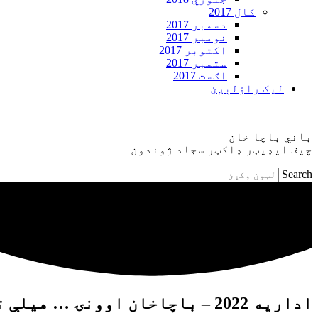
کال 2017
دسمبر 2017
نومبر 2017
اکتوبر 2017
ستمبر 2017
اګست 2017
ليک راؤلېږئ
باني باچا خان
چيف ايډيټر ډاکټر سجاد ژوندون
Search
اداريه 2022 – باچاخان اوونۍ … هيلې تاندې دي!