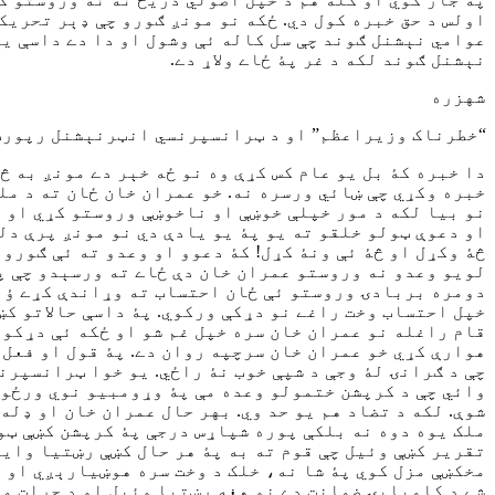
اولس د حق خبره کول دي. ځکه نو مونږ ګورو چې ډېر تحريکو
عوامي نېشنل ګوند چې سل کاله ئې وشول او دا دے داسې يو 
نېشنل ګوند لکه د غر پۀ ځاے ولاړ دے.
شهزره
“خطرناک وزيراعظم” او د ټرانسپرنسي انټرنېشنل رپورټ
دا خبره کۀ بل يو عام کس کړې وه نو ځه خېر دے مونږ به څ
خبره وکړي چې ښائي ورسره نه. خو عمران خان ځان ته د مل
نو بيا لکه د مور خپلې خوښې او ناخوښې وروستو کړي او د
او دعوې ټولو خلقو ته يو پۀ يو يادې دي نو مونږ پرې دل
څۀ وکړل او څۀ ئې ونۀ کړل! کۀ دعوو او وعدو ته ئې ګورو
لويو وعدو نه وروستو عمران خان دې ځاے ته ورسېدو چې پۀ
دومره بربادۍ وروستو ئې ځان احتساب ته وړاندې کړے ؤ خو
خپل احتساب وخت راغے نو دړکې ورکوي. پۀ داسې حالاتو کښې
قام راغله نو عمران خان سره خپل غم شو او ځکه ئې دړکو 
هوارې کړي خو عمران خان سرچپه روان دے. پۀ قول او فعل 
چې د ګرانۍ لۀ وجې د شپې خوب نۀ راځي. يو خوا ټرانسپر
وائي چې د کرپشن ختمولو وعده مې پۀ وړومبيو نوي ورځو ک
شوې. لکه د تضاد هم يو حد وي. بهر حال عمران خان او ډله
ملک يوه دوه نه بلکې پوره شپاړس درجې پۀ کرپشن کښې ټوپ
تقرير کښې وئيل چې قوم ته به پۀ هر حال کښې رښتيا وايم
مخکښې مزل کوي پۀ شا نه، خلک د وخت سره هوښيارېږي او ه
شے د کاميابۍ ضمانت دے نو هغه رښتيا وئيل او د جرات مظ