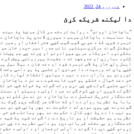
فبروري 24, 2022
دا ليکنه شريکه کړئ
“باچاخان اوونۍ” د روايت ترمخه سږ کال هم ښۀ پۀ مينه 
پۀ مناسبت د باچاخان ټرسټ د سېوري لاندې پۀ باچاخان م
ترسره شوې. کۀ د صوبې ګوټ ګوټ کښې فخرافغان او رهبر ت
نېشنل ګوند مرکزي سينئير نائب صدر امير حېدر خان هوتي
ملکونو، امريکا، عربي هېوادونو او چرته چې هم پښتانۀ 
ځلو، مبارزې او جدوجهد ته د عقيدت پېرزوئنې پېش کړے ش
اېمل ولي خان پۀ لاس ترسره شوه او دغه شان د بېلا بېل 
کښې پاې ته ورسېده. دا غونډې او جلسې پۀ يو داسې وخت ک
تورونو يو باران دے، د نېب د سياسي انتقام لپاره کارول
خو دغه خيال د خلکو يو خوب ثابت شوے دے. نن د باچاخان 
داسې جلسې کولے شي چې نړۍ ورته ګوته پۀ خولۀ شي. خو لۀ 
لګولے کېږي او چې کوم ګوند هم د اولس د وسيلو او مسئلو
خدمتګار تحريک تسلسل دے. باچاخان د نن نه سل کلونه وړ
بابا پۀ نظريه روان دے او کۀ حالات هر څنګه وي، څوک بد 
ګوندونه چې يوې مودې له د حکومت نه بهر پاتې شي نو بيا
يو نېب دا دے پۀ نهم کال د حکومت نه بهر وساتلے شو خو د
نظريه، يو حقيقت او يو تاريخ دے. دا ګوند شپه پۀ شپه د 
خدمتګارو بې مثله قربانۍ دي، يو داسې نظريه ده چې نن ئ
زړونو کښې دي. دا ګوند د اولس ترجمان او د اولس د حقون
پۀ جار کوي او کله هم د خپل اصولي دريځ نه نۀ وروستو ک