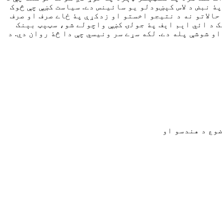
پۀ نبض د لاس کېښودلو يو سائينس دے. سياست کښې چې څوک
حالاتو نه د نتيجو اخستو او زدکړې پۀ ځاے صرف او صرف
 د ائي اېم اېف پۀ جولۍ کښې واچولے شو، سټېټ بېنک
 شوشې پله دے. لکه سړے سر ونيسي چې دا څۀ روان دي. د
وع د هندسو او