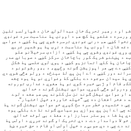
شم او د رهبر تحريک خان عبدالولي خان د شپاړلسم تلين
 ورسره د ضلعو پۀ کچ هم د اوونۍ پۀ مناسبت سره غونډې
نخوا کښې هم درنې غونډې ترسره شوې چې پۀ کښې د عوامي
دغه شان د اوونۍ پۀ مناسبت د نړۍ پۀ يو شمېر غربي
وړې غونډې وشوې چې پۀ کښې د ازادۍ سرخېلانو هلو
ټه د پښتنو شريک کور باچاخان مرکز کښې د صوبائي صدر
چاخان پۀ کلي اتمانزيو کښې د يوې لوې جلسې پۀ شکل
 کښې دے چې هر اپوزيشن ګوند وځپي، د بډو رشوتونو د
رانه دور کښې د اے اېن پي لۀ مېنځه د وړلو هڅې شوې دي
 پۀ مېدان موجود دے بلکې کۀ وغواړي نو پۀ يوه چغه
لک، قام او ژبې خبره کوي نو پۀ هغوي د غدارۍ تورونه
و ودرولو هڅې کېږي. عوامي نېشنل ګوند د خدائي
 او عوامي نېشل ګوند نن سل کلونه پس هم هغه د لوے
ه د فخر افغان ده چې “خپله خاوره، خپل اختيار”.
چې د ختمېدو خطر سره مخ کېږي خو عوامي نېشنل ګوند پۀ
که چې اے اېن پي يوازې يو سياسي ګوند نۀ دے بلکې يوه
ې پۀ شا د يو ستر مبارز او د هغۀ د بې لوثه خدائي
و لا دوامدار دے. د دې تحريک او ګوند جرړې د اولس پۀ
د دے چې د دې صوبې، د خپل اولس او قام د حق خبره ښۀ
هم حکومت ته رسېدل نۀ دي بلکې د نظريې پۀ بنياد د خپل