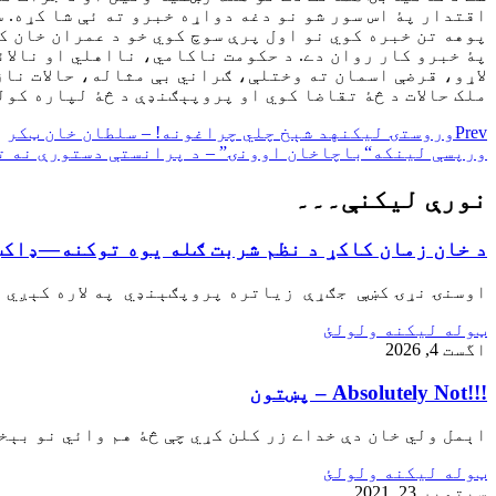
اقتدار پۀ اس سور شو نو دغه دواړه خبرو ته ئې شا کړه. س
پوهه تن خبره کوي نو اول پرې سوچ کوي خو د عمران خان کې
پۀ خبرو کار روان دے. د حکومت ناکامي، نااهلي او نالا
لاړو، قرضې اسمان ته وختلې، ګراني بې مثاله، حالات ناز
ملک حالات د څۀ تقاضا کوي او پروپېګنډې د څۀ لپاره کولې
Prev
وروستۍ ليکنه
د شېخ چلي چراغونه! – سلطان خان ټکر
ورپسې لينکه
“باچاخان اوونۍ” – د پرانستې دستورې نه ت
نورې ليکنې۔۔۔
د خان زمان کاکړ د نظم شربت ګله يوه توکنه—ډاکټ
اوسنۍ نړۍ کښې جګړې زياتره پروپګېنډي په لاره کېږي نو
ټوله ليکنه ولولئ
اگست 4, 2026
!!!Absolutely Not – پښتون
اېمل ولي خان دې خداے زر کلن کړي چې څۀ هم وائي نو بېخ
ټوله ليکنه ولولئ
سپتمبر 23, 2021