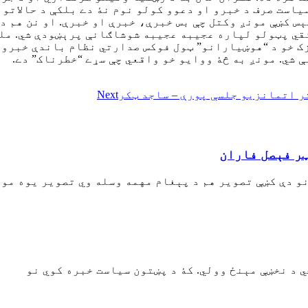
ياست صرف د خبرو او دعوو کولو نوم نۀ دے بلکې د حالاتو 
س کښې مونږ وکتل چې بس خبرې، خبرې او خبرې. او نن هم د 
ئقي پټولو لپاره عجيبه عجيبه شوشاګانې پرېښودې شي. ملک
ک خو د “هوښيارانو” ټول فوکس صدارتي نظام باندې خبرو او
 شي. مونږ به څۀ ووايو خو واقعي چې سړے “خطرناک” دے.
ر اتمانزيو جلسې پورې – ساجد ټکر
Next
ر فېصل فاران
 دې کښې تصوير هم د پېغام مهمه وسله وي تصوير يوه موض
ي د نخښې مېنځ وولي. کۀ د پښتون سياست خبره کوي نو