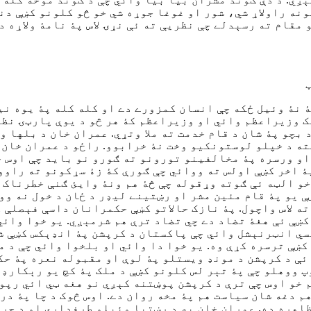
نه راولاړ شي، شور او غوغا جوړه شي خو څو کلونو کښې دنن
مقام ته رسېدلے چې نظريې ته ئې نړۍ لاس پۀ نامۀ ولاړه د
ۀ نۀ وئيل ځکه چې انسان کمزورے دے او کله کله پۀ يوه ني
ک وزيراعظم وائي او وزيراعظم کۀ هر څو د يوې پارټۍ نظر
 بچو پۀ شان د قام خدمت ته ملا وتړي. عمران خان د بلها 
ته د خپلو لوستونکيو وخت نۀ خرابوو. راځو د عمران خان 
 او ورسره پۀ مخالفينو تورونو ته ګورو نو بايد چې اوس خ
 اخر کښې اولس ته ووائي چې ګورې کۀ زۀ سړکونو ته راووت
 الټه ئې ګوته وړقوله چې څۀ هم ونۀ وايئ ګنې خطرناک به
 يو پۀ قام مئين مشر او رښتينے ليډر د ځان د خول نه ووځ
ته لاس واچول. پۀ نازک حالاتو کښې حکمرانان داسې فېصلې 
کښې ئې هغۀ تضاد دے چي تضاد ترې هم شرمېږي. يو خوا وائ
نسي انټرنېشل وائي چې پاکستان د کرپشن پۀ انډېکس کښې ش
ښې ترسره کړې وه. يو خوا دا وائي او بلخوا وائي چې د مل
 ئې د کرپشن د مونډ ويستلو پۀ لوې او مقبوله نعره پۀ حک
 ووهلو چې پۀ تېر لس کلونو کښې د ملک پۀ کچ يو رېکارډ د
 خو اوس چې ترې د کرپشن پوښتنه کېږي نو هغه ټي ائي رپو
م دغه شان سياست هم پۀ مخه روان دے. اوس څوک د چا پۀ در
اهره ده. عمران خان به د رښتيا وئيلو طرفداري او د جرا